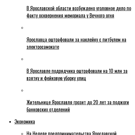
В Ярославской области возбуждено уголовное дело по
факту осквернения мемориала у Вечного огня
Ярославца оштрафовали за наклейку с питбулем на
электросамокате
В Ярославле подрядчика оштрафовали на 10 млн за
взятку и фейковую уборку улиц
Жительнице Ярославля грозит до 20 лет за поджоги
банковских отделений
Экономика
На Неделе предпринимательства Ярославской