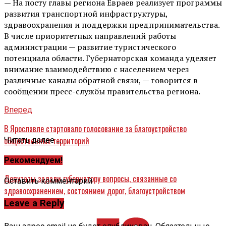
— На посту главы региона Евраев реализует программы
развития транспортной инфраструктуры,
здравоохранения и поддержки предпринимательства.
В числе приоритетных направлений работы
администрации — развитие туристического
потенциала области. Губернаторская команда уделяет
внимание взаимодействию с населением через
различные каналы обратной связи, — говорится в
сообщении пресс-службы правительства региона.
Вперед
В Ярославле стартовало голосование за благоустройство
общественных территорий
Читать далее ...
Назад
Рекомендуем!
Депутаты задали губернатору вопросы, связанные со
Оставить комментарий
здравоохранением, состоянием дорог, благоустройством
территорий
Leave a Reply