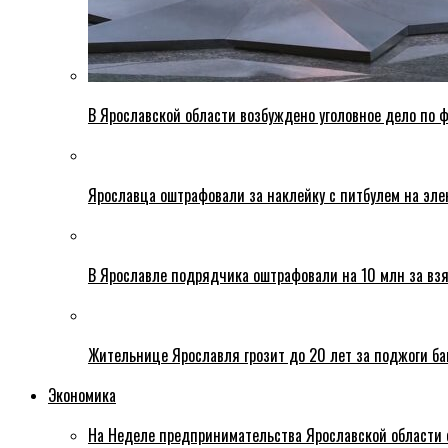
В Ярославской области возбуждено уголовное дело по ф
Ярославца оштрафовали за наклейку с питбулем на эле
В Ярославле подрядчика оштрафовали на 10 млн за взя
Жительнице Ярославля грозит до 20 лет за поджоги б
Экономика
На Неделе предпринимательства Ярославской области 