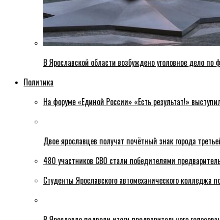
В Ярославской области возбуждено уголовное дело по ф
Политика
На форуме «Единой России» «Есть результат!» выступи
Двое ярославцев получат почётный знак города третье
480 участников СВО стали победителями предваритель
Студенты Ярославского автомеханического колледжа п
В Ярославле подвели итоги предварительного голосова