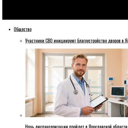
Эхо76
Школы Рыбинска участвуют в проекте «Парта Героя»
Общество
Участники СВО инициируют благоустройство дворов в Я
Ночь диспансеризации пройдет в Ярославской области