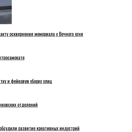
акту осквернения мемориала у Вечного огня
ктросамокате
тку и фейковую уборку улиц
анковских отделений
обсудили развитие креативных индустрий