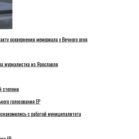
акту осквернения мемориала у Вечного огня
ла журналистка из Ярославля
й степени
ного голосования ЕР
ознакомились с работой муниципалитета
ния ЕР