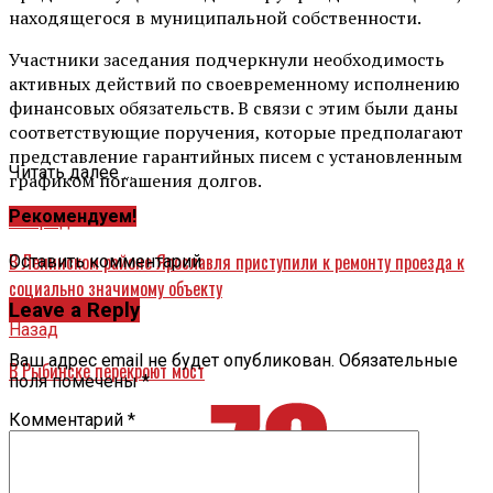
находящегося в муниципальной собственности.
Участники заседания подчеркнули необходимость
активных действий по своевременному исполнению
финансовых обязательств. В связи с этим были даны
соответствующие поручения, которые предполагают
представление гарантийных писем с установленным
Читать далее ...
графиком погашения долгов.
Рекомендуем!
Вперед
В Ленинском районе Ярославля приступили к ремонту проезда к
Оставить комментарий
социально значимому объекту
Leave a Reply
Назад
Ваш адрес email не будет опубликован.
Обязательные
В Рыбинске перекроют мост
поля помечены
*
Комментарий
*