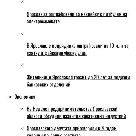
Ярославца оштрафовали за наклейку с питбулем на
электросамокате
В Ярославле подрядчика оштрафовали на 10 млн за
взятку и фейковую уборку улиц
Жительнице Ярославля грозит до 20 лет за поджоги
банковских отделений
Экономика
На Неделе предпринимательства Ярославской
области обсудили развитие креативных индустрий
Ярославского депутата приговорили к 4 годам
колонии по делу о растрате