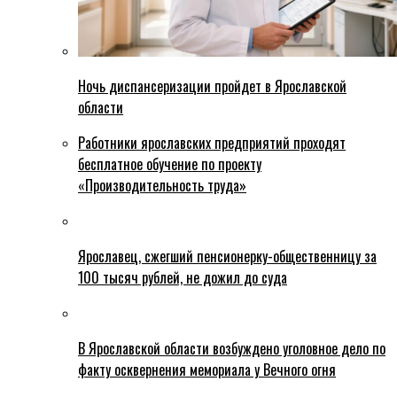
Ночь диспансеризации пройдет в Ярославской
области
Работники ярославских предприятий проходят
бесплатное обучение по проекту
«Производительность труда»
Ярославец, сжегший пенсионерку-общественницу за
100 тысяч рублей, не дожил до суда
В Ярославской области возбуждено уголовное дело по
факту осквернения мемориала у Вечного огня