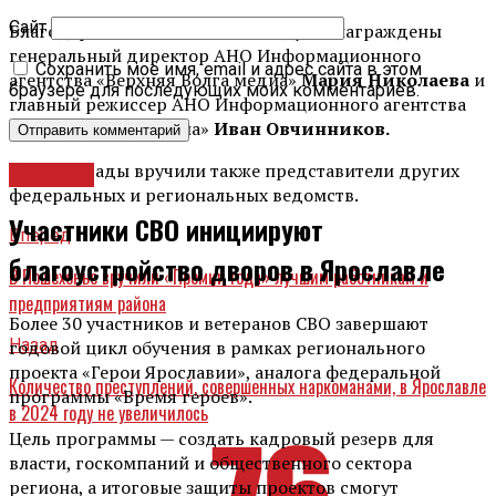
Сайт
Благодарственными письмами Думы награждены
генеральный директор АНО Информационного
Сохранить моё имя, email и адрес сайта в этом
агентства «Верхняя Волга медиа»
Мария Николаева
и
браузере для последующих моих комментариев.
главный режиссер АНО Информационного агентства
«Верхняя Волга медиа»
И
ван Овчинников.
Свои награды вручили также представители других
Новости
федеральных и региональных ведомств.
Участники СВО инициируют
Вперед
благоустройство дворов в Ярославле
В Пошехонье вручили «Премии года» лучшим работникам и
предприятиям района
Более 30 участников и ветеранов СВО завершают
Назад
годовой цикл обучения в рамках регионального
проекта «Герои Ярославии», аналога федеральной
Количество преступлений, совершенных наркоманами, в Ярославле
программы «Время героев».
в 2024 году не увеличилось
Цель программы — создать кадровый резерв для
власти, госкомпаний и общественного сектора
региона, а итоговые защиты проектов смогут