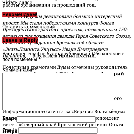
Читать далее ...
работы организации за прошедший год.
Рекомендуем!
— В 2024 году мы реализовали большой интересный
проект. Мы стали победителями конкурса Фонда
Оставить комментарий
Президентских грантов с проектом, посвященным 130-
летию со дня рождения дважды Героя Советского Союза,
Leave a Reply
Почетного гражданина Ярославской области
«Знать.Помнить.Учиться» Ивана Дмитриевича
Ваш адрес email не будет опубликован.
Обязательные
Папанина,
— рассказала
Ирина Пухтий.
поля помечены
*
Почетными грамотами Думы отмечены руководитель
Комментарий
*
коммерческой группы ГТРК «Ярославия»
Дмитрий
Гусев
и корреспондент телекомпании
Никита
Мордовин
.
Также грамоту из рук вице-спикера регионального
парламента получили корректор АНО
Информационного агентства «Верхняя Волга медиа»
Елизавета Васильева
и ведущий корреспондент
Имя
*
газеты «Северный край Ярославский регион»
Ольга
Email
*
Петрякова.