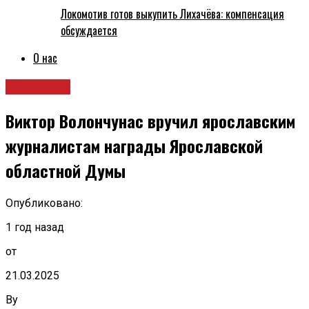
Локомотив готов выкупить Лихачёва: компенсация
обсуждается
О нас
Общество
Виктор Волончунас вручил ярославским
журналистам награды Ярославской
областной Думы
Опубликовано:
1 год назад
от
21.03.2025
By