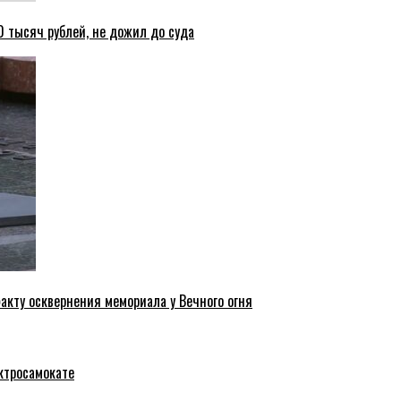
 тысяч рублей, не дожил до суда
акту осквернения мемориала у Вечного огня
ктросамокате