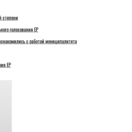
й степени
ного голосования ЕР
ознакомились с работой муниципалитета
ния ЕР