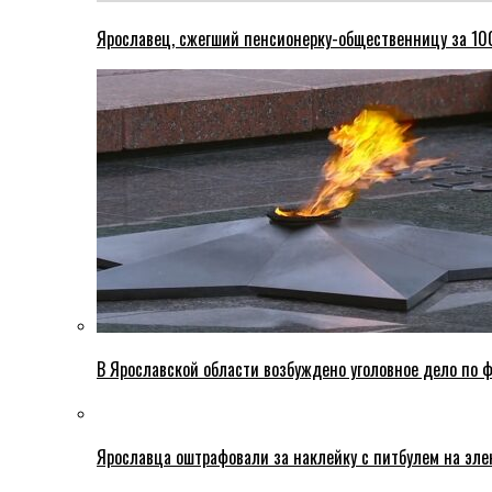
Ярославец, сжегший пенсионерку-общественницу за 100
В Ярославской области возбуждено уголовное дело по ф
Ярославца оштрафовали за наклейку с питбулем на эле