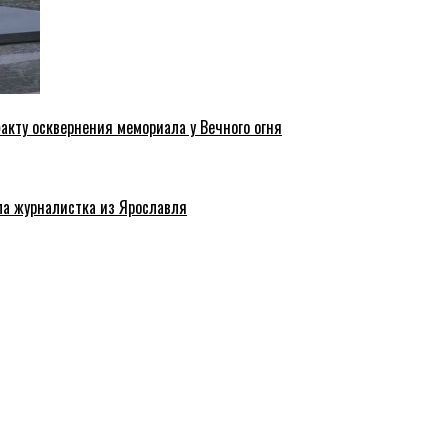
акту осквернения мемориала у Вечного огня
ла журналистка из Ярославля