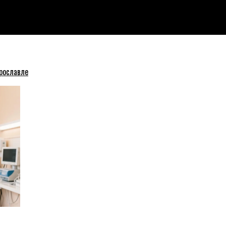
тории города
рославле