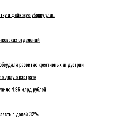
тку и фейковую уборку улиц
анковских отделений
обсудили развитие креативных индустрий
по делу о растрате
упило 4,96 млрд рублей
бласть с долей 32%