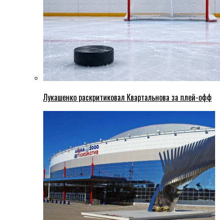
Лукашенко раскритиковал Квартальнова за плей-офф