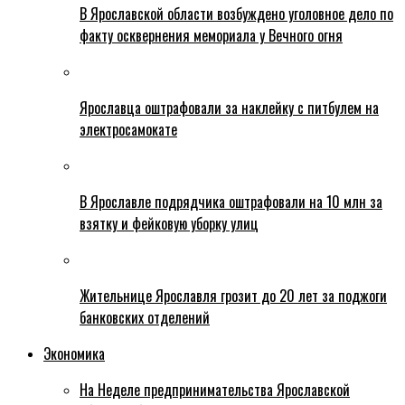
В Ярославской области возбуждено уголовное дело по
факту осквернения мемориала у Вечного огня
Ярославца оштрафовали за наклейку с питбулем на
электросамокате
В Ярославле подрядчика оштрафовали на 10 млн за
взятку и фейковую уборку улиц
Жительнице Ярославля грозит до 20 лет за поджоги
банковских отделений
Экономика
На Неделе предпринимательства Ярославской