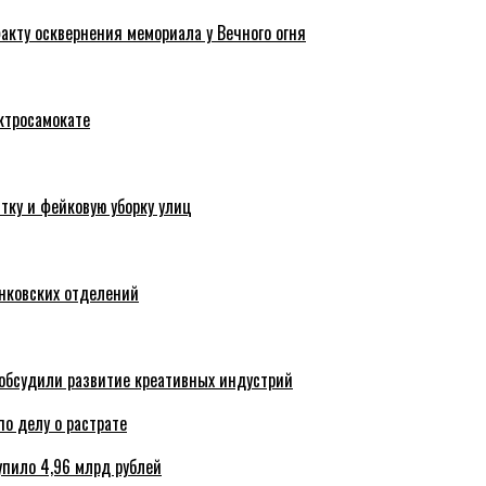
акту осквернения мемориала у Вечного огня
ктросамокате
тку и фейковую уборку улиц
анковских отделений
обсудили развитие креативных индустрий
по делу о растрате
упило 4,96 млрд рублей