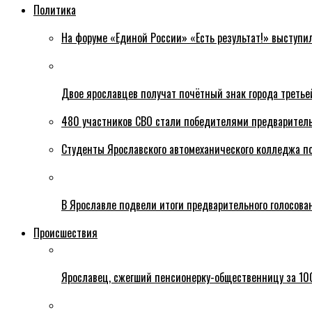
Политика
На форуме «Единой России» «Есть результат!» выступи
Двое ярославцев получат почётный знак города третье
480 участников СВО стали победителями предваритель
Студенты Ярославского автомеханического колледжа п
В Ярославле подвели итоги предварительного голосова
Происшествия
Ярославец, сжегший пенсионерку-общественницу за 100