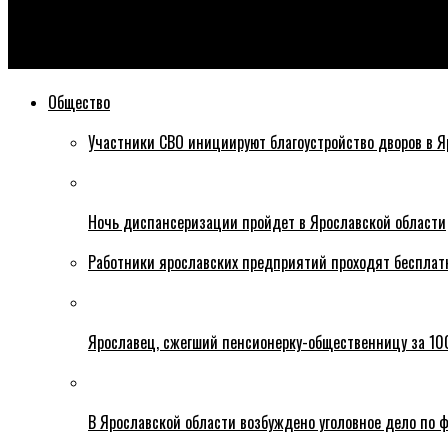
Эхо76
В 2025 году в реестр памятников Ярославской области включ
Общество
Участники СВО инициируют благоустройство дворов в Я
Ночь диспансеризации пройдет в Ярославской области
Работники ярославских предприятий проходят бесплат
Ярославец, сжегший пенсионерку-общественницу за 100
В Ярославской области возбуждено уголовное дело по ф