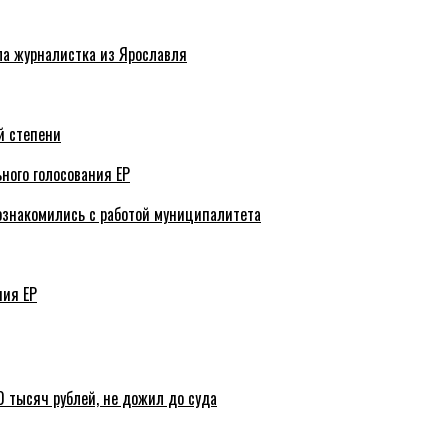
ла журналистка из Ярославля
й степени
ного голосования ЕР
ознакомились с работой муниципалитета
ния ЕР
 тысяч рублей, не дожил до суда