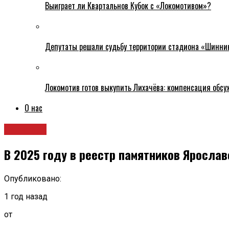
Выиграет ли Квартальнов Кубок с «Локомотивом»?
Депутаты решали судьбу территории стадиона «Шинни
Локомотив готов выкупить Лихачёва: компенсация обс
О нас
Культура
В 2025 году в реестр памятников Яросла
Опубликовано:
1 год назад
от