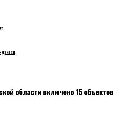
к»
уждается
вской области включено 15 объектов