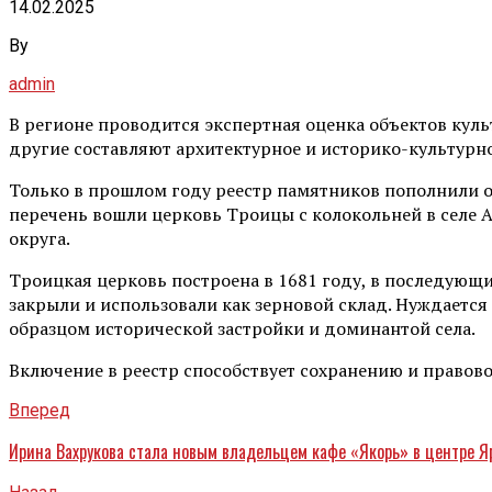
14.02.2025
By
admin
В регионе проводится экспертная оценка объектов куль
другие составляют архитектурное и историко-культурн
Только в прошлом году реестр памятников пополнили ок
перечень вошли церковь Троицы с колокольней в селе 
округа.
Троицкая церковь построена в 1681 году, в последующи
закрыли и использовали как зерновой склад. Нуждается 
образцом исторической застройки и доминантой села.
Включение в реестр способствует сохранению и правово
Вперед
Ирина Вахрукова стала новым владельцем кафе «Якорь» в центре Я