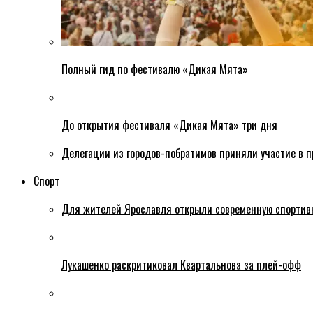
Полный гид по фестивалю «Дикая Мята»
До открытия фестиваля «Дикая Мята» три дня
Делегации из городов-побратимов приняли участие в 
Спорт
Для жителей Ярославля открыли современную спортив
Лукашенко раскритиковал Квартальнова за плей-офф