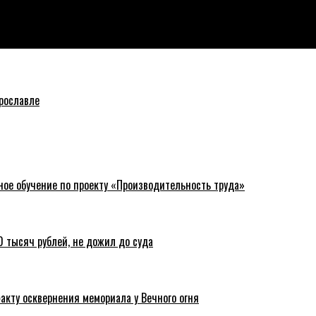
ено 15 объектов
рославле
ное обучение по проекту «Производительность труда»
 тысяч рублей, не дожил до суда
акту осквернения мемориала у Вечного огня