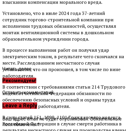
взыскании компенсации морального вреда.
Установлено, что в июле 2024 года 37-летний
сотрудник торгово-строительной компании при
исполнении трудовых обязанностей, осуществлял
монтаж вентиляционной системы в дошкольном
образовательном учреждении города.
В процессе выполнения работ он получил удар
электрическим током, в результате чего скончался на
месте. Расследованием несчастного случая
установлено, что он произошел, в том числе по вине
Читать далее ...
работодателя.
Рекомендуем!
В соответствии с требованиями статьи 214 Трудового
Оставить комментарий
кодекса Российской Федерации обязанности по
обеспечению безопасных условий и охраны труда
Leave a Reply
возлагаются на работодателя.
В силу статей 151, 1099, 1101 Гражданского кодекса
Ваш адрес email не будет опубликован.
Обязательные
Российской Федерации в случае смерти работника в
поля помечены
*
результате несчастного случая на производстве члены