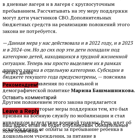
в дневные лагеря и в лагеря с круглосуточным
пребыванием. Рассчитывать на эту меру поддержки
могут дети участников СВО. Дополнительных
бюджетных средств на реализацию положений этого
закона не потребуется.
— Данная мера у нас действовала и в 2022 году, и в 2023
и в 2024-ом. Но до сих пор эти дети попадали под
категорию детей, находящихся в трудной жизненной
ситуации. Теперь мы просто выделяем их в рамках
данного закона в отдельную категорию. Субсидии в
Читать далее ...
бюджете текущего года предусмотрены,
— пояснила
начальник управления по социальной и
Рекомендуем!
демографической политике
Марина Башмашникова.
Оставить комментарий
Другим положением этого закона предлагается
сохранить некоторые меры поддержки тем, кто был
Leave a Reply
призван на военную службу по мобилизации и стал
инвалидом вследствие военной травмы. Речь идет об
Ваш адрес email не будет опубликован.
Обязательные
освобождении от оплаты за пребывание ребенка в
поля помечены
*
дошкольном учреждении, за питание в