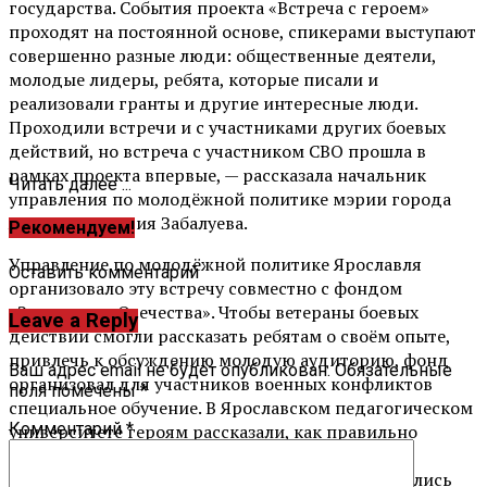
государства. События проекта «Встреча с героем»
проходят на постоянной основе, спикерами выступают
совершенно разные люди: общественные деятели,
молодые лидеры, ребята, которые писали и
реализовали гранты и другие интересные люди.
Проходили встречи и с участниками других боевых
действий, но встреча с участником СВО прошла в
рамках проекта впервые, — рассказала начальник
Читать далее ...
управления по молодёжной политике мэрии города
Ярославля Мария Забалуева.
Рекомендуем!
Управление по молодёжной политике Ярославля
Оставить комментарий
организовало эту встречу совместно с фондом
«Защитники Отечества». Чтобы ветераны боевых
Leave a Reply
действий смогли рассказать ребятам о своём опыте,
привлечь к обсуждению молодую аудиторию, фонд
Ваш адрес email не будет опубликован.
Обязательные
организовал для участников военных конфликтов
поля помечены
*
специальное обучение. В Ярославском педагогическом
Комментарий
*
университете героям рассказали, как правильно
построить диалог и взаимодействие с молодой
аудиторией, чтобы встречи и разговоры получились