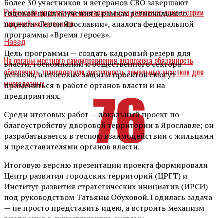
Более 30 участников и ветеранов СВО завершают
Рыбинская прокуратура направила в суд уголовное дело о серии
годовой цикл обучения в рамках регионального
хищений из магазинов
проекта «Герои Ярославии», аналога федеральной
программы «Время героев».
Назад
Цель программы — создать кадровый резерв для
На органы местного самоуправления возложена обязанность
власти, госкомпаний и общественного сектора
обеспечить транспортную доступность земельных участков для
региона, а итоговые защиты проектов смогут
многодетных
применяться в работе органов власти и на
предприятиях.
Среди итоговых работ — локальный проект по
благоустройству дворовой территории в Ярославле; он
разрабатывается в тесном взаимодействии с жильцами
и представителями органов власти.
Итоговую версию презентации проекта формировали
Центр развития городских территорий (ЦРГТ) и
Институт развития стратегических инициатив (ИРСИ)
под руководством Татьяны Обуховой. Годилась задача
— не просто представить идею, а встроить механизм