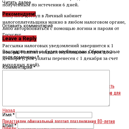
Читать далее ...
полученным по истечении 6 дней.
Рекомендуем!
Получить доступ в Личный кабинет
налогоплательщика можно в любом налоговом органе,
Оставить комментарий
либо авторизоваться с помощью логина и пароля от
Госуслуг.
Leave a Reply
Рассылка налоговых уведомлений завершится к 1
ноября. Уплатить налоги необходимо в срок до 2
Ваш адрес email не будет опубликован.
Обязательные
поля помечены
*
декабря (срок уплаты перенесен с 1 декабря за счет
выходных дней).
Комментарий
*
Вперед
На органы местного самоуправления возложена обязанность
обеспечить транспортную доступность земельных участков для
многодетных
Назад
Имя
*
Представлен официальный логотип празднования 80-летия
Email
*
Победы в Великой Отечественной войне