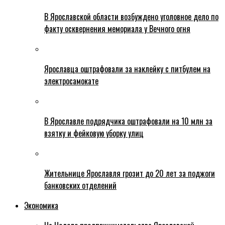
В Ярославской области возбуждено уголовное дело по
факту осквернения мемориала у Вечного огня
Ярославца оштрафовали за наклейку с питбулем на
электросамокате
В Ярославле подрядчика оштрафовали на 10 млн за
взятку и фейковую уборку улиц
Жительнице Ярославля грозит до 20 лет за поджоги
банковских отделений
Экономика