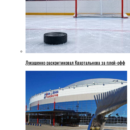
Лукашенко раскритиковал Квартальнова за плей-офф