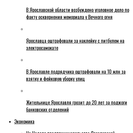
В Ярославской области возбуждено уголовное дело по
факту осквернения мемориала у Вечного огня
Ярославца оштрафовали за наклейку с питбулем на
электросамокате
В Ярославле подрядчика оштрафовали на 10 млн за
взятку и фейковую уборку улиц
Жительнице Ярославля грозит до 20 лет за поджоги
банковских отделений
Экономика