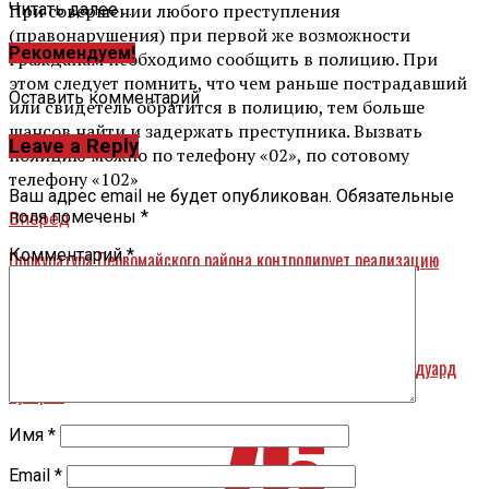
При совершении любого преступления
Читать далее ...
(правонарушения) при первой же возможности
Рекомендуем!
гражданам необходимо сообщить в полицию. При
этом следует помнить, что чем раньше пострадавший
Оставить комментарий
или свидетель обратится в полицию, тем больше
шансов найти и задержать преступника. Вызвать
Leave a Reply
полицию можно по телефону «02», по сотовому
телефону «102»
Ваш адрес email не будет опубликован.
Обязательные
поля помечены
*
Вперед
Комментарий
*
Прокуратура Первомайского района контролирует реализацию
национальных проектов в районе
Назад
Председателем регионального отделения ДОСААФ стал Эдуард
Суворин
Имя
*
Email
*