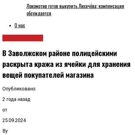
Локомотив готов выкупить Лихачёва: компенсация
обсуждается
О нас
Происшествия
В Заволжском районе полицейскими
раскрыта кража из ячейки для хранения
вещей покупателей магазина
Опубликовано:
2 года назад
от
25.09.2024
By