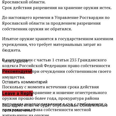
Ярославской области.
Срок действия разрешения на хранение оружия истек.
До настоящего времени в Управление Росгвардии по
Ярославской области за продлением разрешения
собственник оружия не обратился.
Изъятое оружие хранится в государственном казенном
учреждении, что требует материальных затрат из
бюджета.
В соответствии с частью 1 статьи 235 Гражданского
Читать далее ...
кодекса Российской Федерации право собственности
прекращается при отчуждении собственником своего
Рекомендуем!
имущества.
Оставить комментарий
Поскольку с момента истечения срока действия
разрешения на хранение и ношение огнестрельного
Leave a Reply
оружия прошло более года, прокуратура района
направила исковое заявление в суд с требованием о
Ваш адрес email не будет опубликован.
Обязательные
прекращении права собственности местной
поля помечены
*
жительницы на оружие.