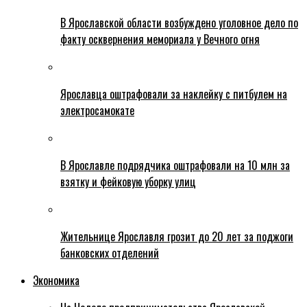
В Ярославской области возбуждено уголовное дело по
факту осквернения мемориала у Вечного огня
Ярославца оштрафовали за наклейку с питбулем на
электросамокате
В Ярославле подрядчика оштрафовали на 10 млн за
взятку и фейковую уборку улиц
Жительнице Ярославля грозит до 20 лет за поджоги
банковских отделений
Экономика