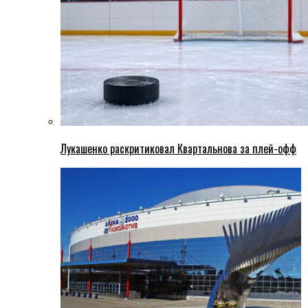
Лукашенко раскритиковал Квартальнова за плей-офф