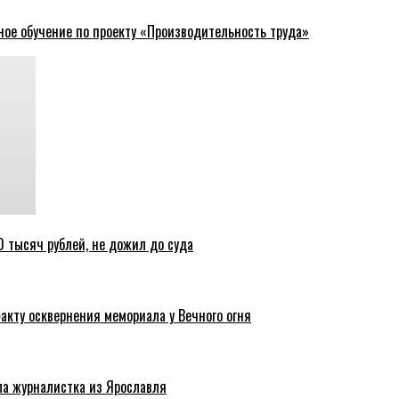
ное обучение по проекту «Производительность труда»
 тысяч рублей, не дожил до суда
акту осквернения мемориала у Вечного огня
ла журналистка из Ярославля