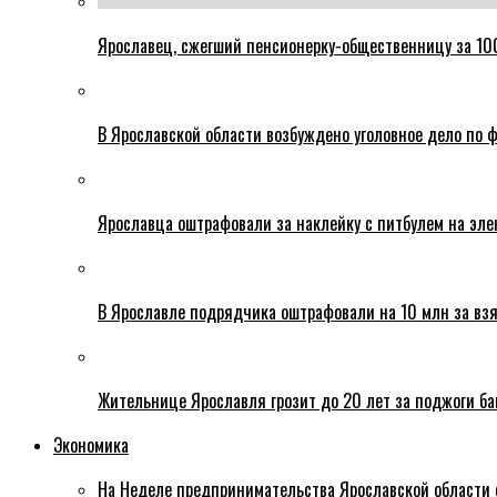
Ярославец, сжегший пенсионерку-общественницу за 100
В Ярославской области возбуждено уголовное дело по ф
Ярославца оштрафовали за наклейку с питбулем на эле
В Ярославле подрядчика оштрафовали на 10 млн за взя
Жительнице Ярославля грозит до 20 лет за поджоги б
Экономика
На Неделе предпринимательства Ярославской области 