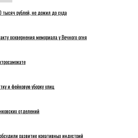
 тысяч рублей, не дожил до суда
акту осквернения мемориала у Вечного огня
ктросамокате
тку и фейковую уборку улиц
анковских отделений
обсудили развитие креативных индустрий