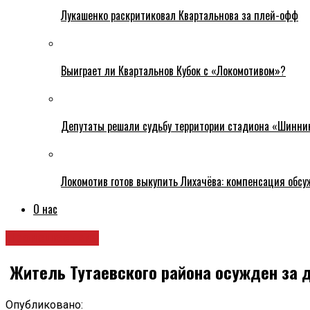
Лукашенко раскритиковал Квартальнова за плей-офф
Выиграет ли Квартальнов Кубок с «Локомотивом»?
Депутаты решали судьбу территории стадиона «Шинни
Локомотив готов выкупить Лихачёва: компенсация обс
О нас
Происшествия
Житель Тутаевского района осужден за д
Опубликовано: