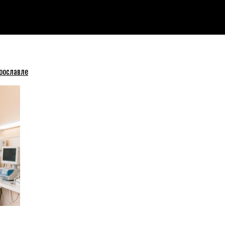
чества, покушение на мошенничество и угон автомобиля
рославле