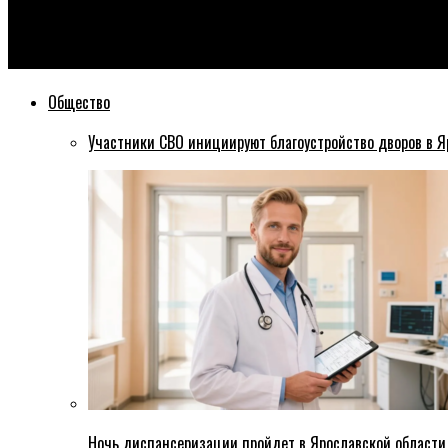
Эхо76
Житель Тутаевского района осужден за два эпизода мошенни
Общество
Участники СВО инициируют благоустройство дворов в Я
Ночь диспансеризации пройдет в Ярославской области