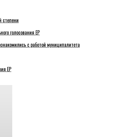
й степени
ного голосования ЕР
ознакомились с работой муниципалитета
ния ЕР