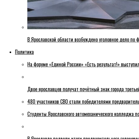
В Ярославской области возбуждено уголовное дело по ф
Политика
На форуме «Единой России» «Есть результат!» выступи
Двое ярославцев получат почётный знак города третье
480 участников СВО стали победителями предваритель
Студенты Ярославского автомеханического колледжа п
В Ярославле подвели итоги предварительного голосова