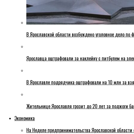
В Ярославской области возбуждено уголовное дело по ф
Ярославца оштрафовали за наклейку с питбулем на эле
В Ярославле подрядчика оштрафовали на 10 млн за взя
Жительнице Ярославля грозит до 20 лет за поджоги б
Экономика
На Неделе предпринимательства Ярославской области 