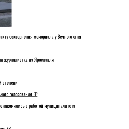
акту осквернения мемориала у Вечного огня
ла журналистка из Ярославля
й степени
ного голосования ЕР
ознакомились с работой муниципалитета
ния ЕР