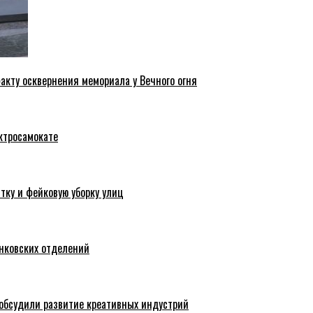
акту осквернения мемориала у Вечного огня
ктросамокате
тку и фейковую уборку улиц
анковских отделений
обсудили развитие креативных индустрий