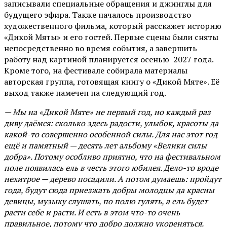
записывали специальные обращения и джинглы для
будущего эфира. Также началось производство
художественного фильма, который расскажет историю
«Дикой Мяты» и его гостей. Первые сцены были сняты
непосредственно во время события, а завершить
работу над картиной планируется осенью 2027 года.
Кроме того, на фестивале собирала материалы
авторская группа, готовящая книгу о «Дикой Мяте». Её
выход также намечен на следующий год.
— Мы на «Дикой Мяте» не первый год, но каждый раз
диву даёмся: сколько здесь радости, улыбок, красоты да
какой-то совершенно особенной силы. Для нас этот год
ещё и памятный — десять лет альбому «Велики силы
добра». Потому особливо приятно, что на фестивальном
поле появилась ель в честь этого юбилея. Дело-то вроде
нехитрое — дерево посадили. А потом думаешь: пройдут
года, будут сюда приезжать добры молодцы да красны
девицы, музыку слушать, по полю гулять, а ель будет
расти себе и расти. И есть в этом что-то очень
правильное, потому что добро должно укореняться.