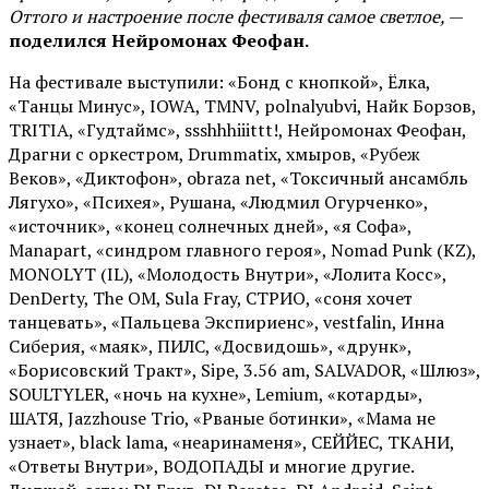
Оттого и настроение после фестиваля самое светлое,
—
поделился Нейромонах Феофан.
На фестивале выступили: «Бонд с кнопкой», Ёлка,
«Танцы Минус», IOWA, TMNV, polnalyubvi, Найк Борзов,
TRITIA, «Гудтаймс», ssshhhiiittt!, Нейромонах Феофан,
Драгни с оркестром, Drummatix, хмыров, «Рубеж
Веков», «Диктофон», obraza net, «Токсичный ансамбль
Лягухо», «Психея», Рушана, «Людмил Огурченко»,
«источник», «конец солнечных дней», «я Софа»,
Manapart, «синдром главного героя», Nomad Punk (KZ),
MONOLYT (IL), «Молодость Внутри», «Лолита Косс»,
DenDerty, The OM, Sula Fray, СТРИО, «соня хочет
танцевать», «Пальцева Экспириенс», vestfalin, Инна
Сиберия, «маяк», ПИЛС, «Досвидошь», «друнк»,
«Борисовский Тракт», Sipe, 3.56 am, SALVADOR, «Шлюз»,
SOULTYLER, «ночь на кухне», Lemium, «котарды»,
ШАТЯ, Jazzhouse Trio, «Рваные ботинки», «Мама не
узнает», black lama, «неаринаменя», СЕЙЙЕС, ТКАНИ,
«Ответы Внутри», ВОДОПАДЫ и многие другие.