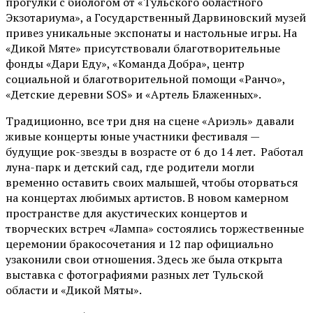
прогулки с биологом от
«Тульского областного
Экзотариума»
, а Государственный Дарвиновский музей
привез уникальные экспонаты и настольные игры. На
«Дикой Мяте» присутствовали благотворительные
фонды «Дари Еду», «Команда Добра», центр
социальной и благотворительной помощи «Ранчо»,
«Детские деревни SOS» и «Артель Блаженных».
Традиционно, все три дня на сцене
«Ариэль»
давали
живые концерты юные участники фестиваля —
будущие рок-звезды в возрасте от 6 до 14 лет. Работал
луна-парк и детский сад, где родители могли
временно оставить своих малышей, чтобы оторваться
на концертах любимых артистов. В новом камерном
пространстве для акустических концертов и
творческих встреч «Лампа» состоялись торжественные
церемонии бракосочетания и 12 пар официально
узаконили свои отношения. Здесь же была открыта
выставка с фотографиями разных лет Тульской
области и «Дикой Мяты».