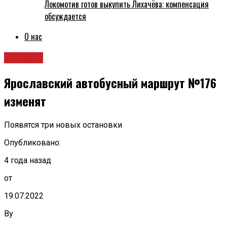
Локомотив готов выкупить Лихачёва: компенсация
обсуждается
О нас
Новости
Ярославский автобусный маршрут №176
изменят
Появятся три новых остановки
Опубликовано:
4 года назад
от
19.07.2022
By