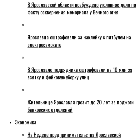
В Ярославской области возбуждено уголовное дело по
факту осквернения мемориала у Вечного огня
Ярославца оштрафовали за наклейку с питбулем на
электросамокате
В Ярославле подрядчика оштрафовали на 10 млн за
взятку и фейковую уборку улиц
Жительнице Ярославля грозит до 20 лет за поджоги
банковских отделений
Экономика
На Неделе предпринимательства Ярославской