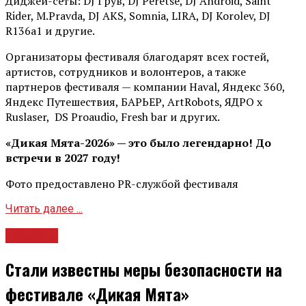
Диджей-сеты: DJ Грув, DJ Peretse, DJ Android, Saint
Rider, М.Pravda, DJ AKS, Somnia, LIRA, DJ Korolev, DJ
R136a1 и другие.
Организаторы фестиваля благодарят всех гостей,
артистов, сотрудников и волонтеров, а также
партнеров фестиваля — компании Haval, Яндекс 360,
Яндекс Путешествия, БАРЬЕР, ArtRobots, ЯДРО х
Ruslaser, DS Proaudio, Fresh bar и других.
«Дикая Мята-2026» — это было легендарно! До
встречи в 2027 году!
Фото предоставлено PR-службой фестиваля
Читать далее ...
Новости
Стали известны меры безопасности на
фестивале «Дикая Мята»