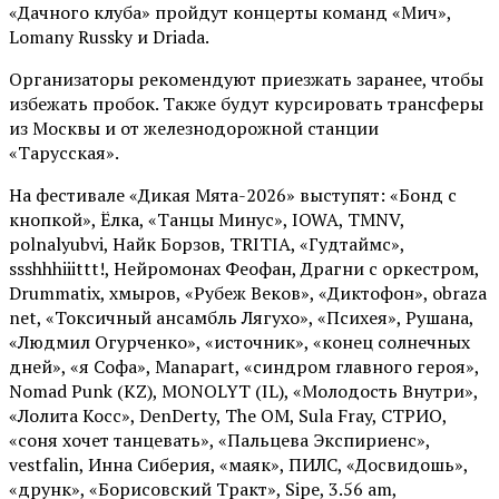
«Дачного клуба» пройдут концерты команд «Мич»,
Lomany Russky и Driada.
Организаторы рекомендуют приезжать заранее, чтобы
избежать пробок. Также будут курсировать трансферы
из Москвы и от железнодорожной станции
«Тарусская».
На фестивале «Дикая Мята-2026» выступят: «Бонд с
кнопкой», Ёлка, «Танцы Минус», IOWA, TMNV,
polnalyubvi, Найк Борзов, TRITIA, «Гудтаймс»,
ssshhhiiittt!, Нейромонах Феофан, Драгни с оркестром,
Drummatix, хмыров, «Рубеж Веков», «Диктофон», obraza
net, «Токсичный ансамбль Лягухо», «Психея», Рушана,
«Людмил Огурченко», «источник», «конец солнечных
дней», «я Софа», Manapart, «синдром главного героя»,
Nomad Punk (KZ), MONOLYT (IL), «Молодость Внутри»,
«Лолита Косс», DenDerty, The OM, Sula Fray, СТРИО,
«соня хочет танцевать», «Пальцева Экспириенс»,
vestfalin, Инна Сиберия, «маяк», ПИЛС, «Досвидошь»,
«друнк», «Борисовский Тракт», Sipe, 3.56 am,