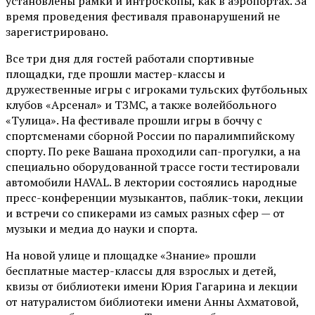
установлены рамки и интроскопы, как в аэропортах. За
время проведения фестиваля правонарушений не
зарегистрировано.
Все три дня для гостей работали спортивные
площадки, где прошли мастер-классы и
дружественные игры с игроками тульских футбольных
клубов «Арсенал» и ТЗМС, а также волейбольного
«Тулица». На фестивале прошли игры в боччу с
спортсменами сборной России по паралимпийскому
спорту. По реке Вашана проходили сап-прогулки, а на
специально оборудованной трассе гости тестировали
автомобили HAVAL. В лектории состоялись народные
пресс-конференции музыкантов, паблик-токи, лекции
и встречи со спикерами из самых разных сфер — от
музыки и медиа до науки и спорта.
На новой улице и площадке «Знание» прошли
бесплатные мастер-классы для взрослых и детей,
квизы от библиотеки имени Юрия Гагарина и лекции
от
натуралистом
библиотеки имени Анны Ахматовой,