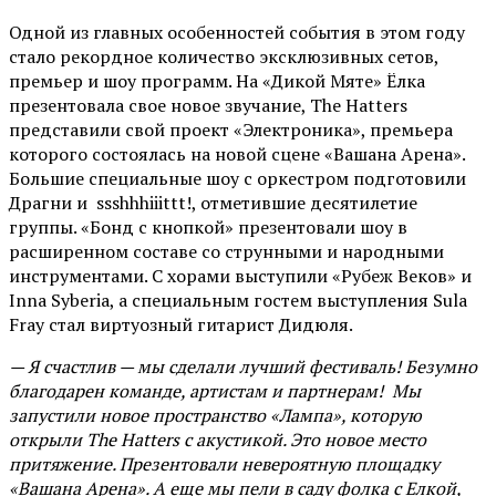
Одной из главных особенностей события в этом году
стало рекордное количество эксклюзивных сетов,
премьер и шоу программ. На «Дикой Мяте» Ёлка
презентовала свое новое звучание, The Hatters
представили свой проект «Электроника», премьера
которого состоялась на новой сцене «Вашана Арена».
Большие специальные шоу с оркестром подготовили
Драгни и ssshhhiiittt!, отметившие десятилетие
группы. «Бонд с кнопкой» презентовали шоу в
расширенном составе со струнными и народными
инструментами. С хорами выступили «Рубеж Веков» и
Inna Syberia, а специальным гостем выступления Sula
Fray стал виртуозный гитарист Дидюля.
— Я счастлив — мы сделали лучший фестиваль! Безумно
благодарен команде, артистам и партнерам! Мы
запустили новое пространство «Лампа», которую
открыли The Hatters с акустикой. Это новое место
притяжение. Презентовали невероятную площадку
«Вашана Арена». А еще мы пели в саду фолка с Елкой,