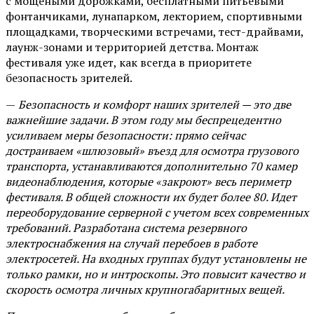
с мощеными дорожками, бесплатными питьевыми
фонтанчиками, лунапарком, лекторием, спортивными
площадками, творческими встречами, тест-драйвами,
лаунж-зонами и территорией детства. Монтаж
фестиваля уже идет, как всегда в приоритете
безопасность зрителей.
—
Безопасность и комфорт наших зрителей — это две
важнейшие задачи. В этом году мы беспрецедентно
усиливаем меры безопасности: прямо сейчас
достраиваем «шлюзовый» въезд для осмотра грузового
транспорта, устанавливаются дополнительно 70 камер
видеонаблюдения, которые «закроют» весь периметр
фестиваля. В общей сложности их будет более 80. Идет
переоборудование серверной с учетом всех современных
требований. Разработана система резервного
электроснабжения на случай перебоев в работе
электросетей. На входных группах будут установлены не
только рамки, но и интроскопы. Это повысит качество и
скорость осмотра личных крупногабаритных вещей.