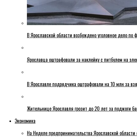
В Ярославской области возбуждено уголовное дело по ф
Ярославца оштрафовали за наклейку с питбулем на эле
В Ярославле подрядчика оштрафовали на 10 млн за взя
Жительнице Ярославля грозит до 20 лет за поджоги б
Экономика
На Неделе предпринимательства Ярославской области 