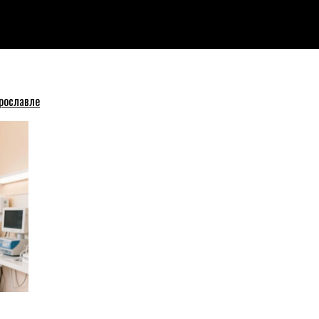
ду на Волжский бульвар
рославле