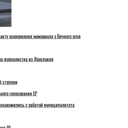
акту осквернения мемориала у Вечного огня
ла журналистка из Ярославля
й степени
ного голосования ЕР
ознакомились с работой муниципалитета
ния ЕР