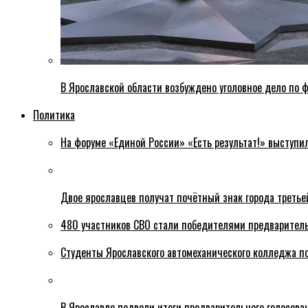
В Ярославской области возбуждено уголовное дело по ф
Политика
На форуме «Единой России» «Есть результат!» выступи
Двое ярославцев получат почётный знак города третье
480 участников СВО стали победителями предваритель
Студенты Ярославского автомеханического колледжа п
В Ярославле подвели итоги предварительного голосова