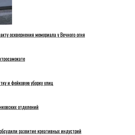
акту осквернения мемориала у Вечного огня
ктросамокате
тку и фейковую уборку улиц
анковских отделений
обсудили развитие креативных индустрий