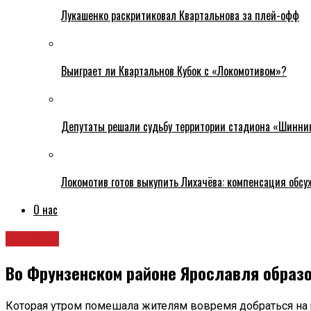
Лукашенко раскритиковал Квартальнова за плей-офф
Выиграет ли Квартальнов Кубок с «Локомотивом»?
Депутаты решали судьбу территории стадиона «Шинни
Локомотив готов выкупить Лихачёва: компенсация обс
О нас
Новости
Во Фрунзенском районе Ярославля образо
Которая утром помешала жителям вовремя добраться на 