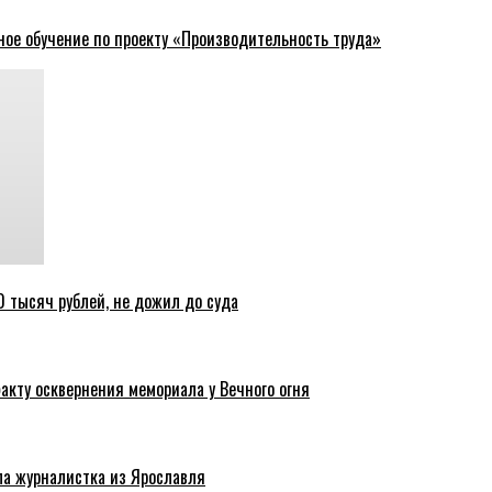
ное обучение по проекту «Производительность труда»
 тысяч рублей, не дожил до суда
акту осквернения мемориала у Вечного огня
ла журналистка из Ярославля