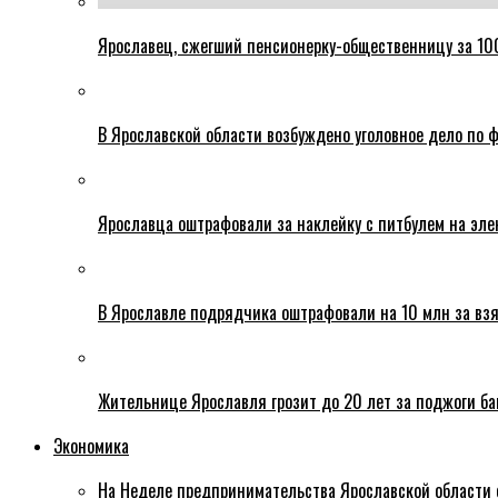
Ярославец, сжегший пенсионерку-общественницу за 100
В Ярославской области возбуждено уголовное дело по ф
Ярославца оштрафовали за наклейку с питбулем на эле
В Ярославле подрядчика оштрафовали на 10 млн за взя
Жительнице Ярославля грозит до 20 лет за поджоги б
Экономика
На Неделе предпринимательства Ярославской области 