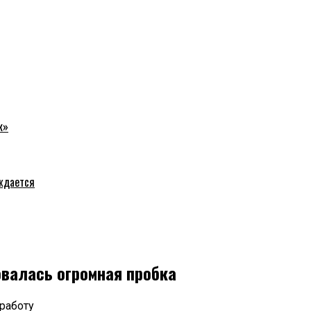
к»
уждается
валась огромная пробка
работу