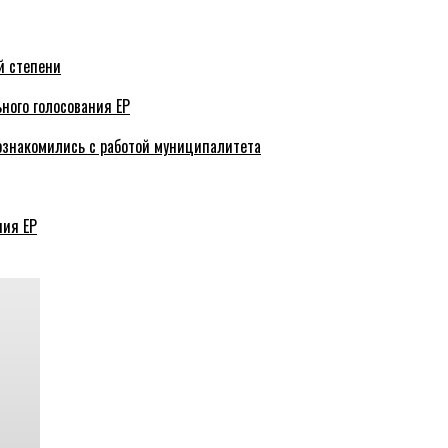
й степени
ного голосования ЕР
ознакомились с работой муниципалитета
ния ЕР