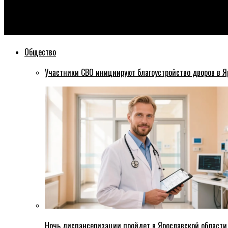
Эхо76
Во Фрунзенском районе Ярославля образовалась огромная пр
Общество
Участники СВО инициируют благоустройство дворов в Я
Ночь диспансеризации пройдет в Ярославской области