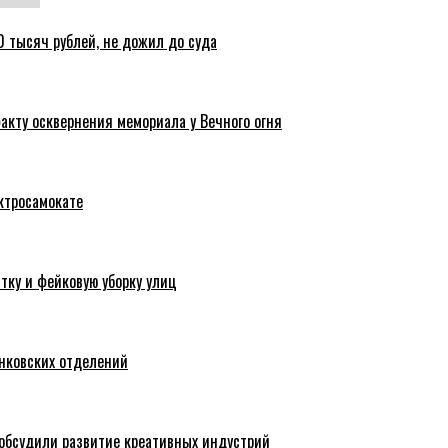
 тысяч рублей, не дожил до суда
акту осквернения мемориала у Вечного огня
ктросамокате
тку и фейковую уборку улиц
анковских отделений
обсудили развитие креативных индустрий