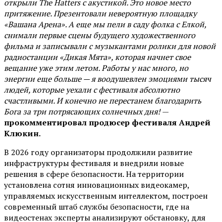
открыли The Hatters с акустикой. Это новое место
притяжение. Презентовали невероятную площадку
«Вашана Арена». А еще мы пели в саду фолка с Елкой,
снимали первые сцены будущего художественного
фильма и записывали с музыкантами ролики для новой
радиостанции «Дикая Мята», которая начнет свое
вещание уже этим летом. Работы у нас много, но
энергии еще больше — я воодушевлен эмоциями тысяч
людей, которые уехали с фестиваля абсолютно
счастливыми. И конечно не перестанем благодарить
Бога за три потрясающих солнечных дня!
—
прокомментировал продюсер фестиваля Андрей
Клюкин.
В 2026 году организаторы продолжили развитие
инфраструктуры фестиваля и внедрили новые
решения в сфере безопасности. На территории
установлена сотня инновационных видеокамер,
управляемых искусственным интеллектом, построен
современный штаб службы безопасности, где на
видеостенах эксперты анализируют обстановку, для