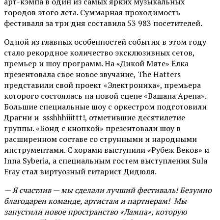
арт-кэмпа в один из самых ярких музыкальных
городов этого лета. Суммарная проходимость
фестиваля за три дня составила 53 983 посетителей.
Одной из главных особенностей события в этом году
стало рекордное количество эксклюзивных сетов,
премьер и шоу программ. На «Дикой Мяте» Ёлка
презентовала свое новое звучание, The Hatters
представили свой проект «Электроника», премьера
которого состоялась на новой сцене «Вашана Арена».
Большие специальные шоу с оркестром подготовили
Драгни и ssshhhiiittt!, отметившие десятилетие
группы. «Бонд с кнопкой» презентовали шоу в
расширенном составе со струнными и народными
инструментами. С хорами выступили «Рубеж Веков» и
Inna Syberia, а специальным гостем выступления Sula
Fray стал виртуозный гитарист Дидюля.
— Я счастлив — мы сделали лучший фестиваль! Безумно
благодарен команде, артистам и партнерам! Мы
запустили новое пространство «Лампа», которую