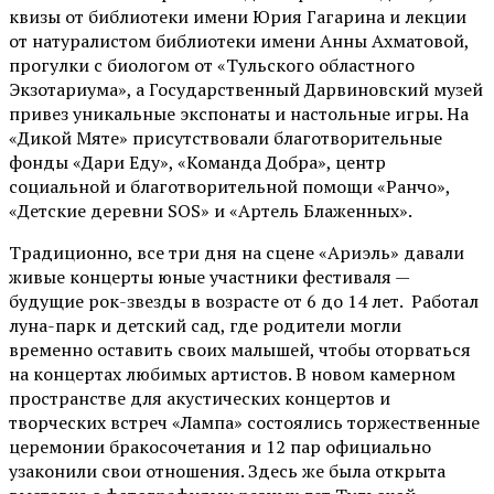
квизы от библиотеки имени Юрия Гагарина и лекции
от
натуралистом
библиотеки имени Анны Ахматовой,
прогулки с биологом от
«Тульского областного
Экзотариума»
, а Государственный Дарвиновский музей
привез уникальные экспонаты и настольные игры. На
«Дикой Мяте» присутствовали благотворительные
фонды «Дари Еду», «Команда Добра», центр
социальной и благотворительной помощи «Ранчо»,
«Детские деревни SOS» и «Артель Блаженных».
Традиционно, все три дня на сцене
«Ариэль»
давали
живые концерты юные участники фестиваля —
будущие рок-звезды в возрасте от 6 до 14 лет. Работал
луна-парк и детский сад, где родители могли
временно оставить своих малышей, чтобы оторваться
на концертах любимых артистов. В новом камерном
пространстве для акустических концертов и
творческих встреч «Лампа» состоялись торжественные
церемонии бракосочетания и 12 пар официально
узаконили свои отношения. Здесь же была открыта