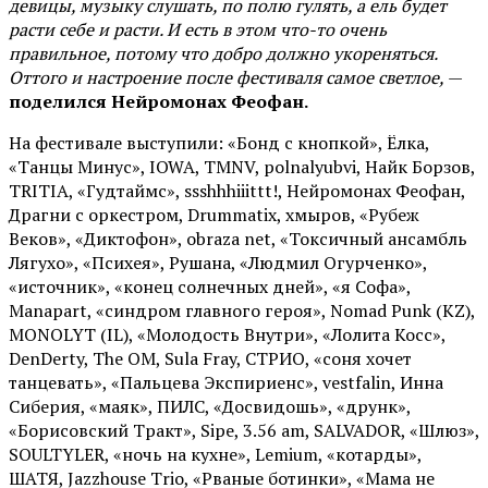
девицы, музыку слушать, по полю гулять, а ель будет
расти себе и расти. И есть в этом что-то очень
правильное, потому что добро должно укореняться.
Оттого и настроение после фестиваля самое светлое,
—
поделился Нейромонах Феофан.
На фестивале выступили: «Бонд с кнопкой», Ёлка,
«Танцы Минус», IOWA, TMNV, polnalyubvi, Найк Борзов,
TRITIA, «Гудтаймс», ssshhhiiittt!, Нейромонах Феофан,
Драгни с оркестром, Drummatix, хмыров, «Рубеж
Веков», «Диктофон», obraza net, «Токсичный ансамбль
Лягухо», «Психея», Рушана, «Людмил Огурченко»,
«источник», «конец солнечных дней», «я Софа»,
Manapart, «синдром главного героя», Nomad Punk (KZ),
MONOLYT (IL), «Молодость Внутри», «Лолита Косс»,
DenDerty, The OM, Sula Fray, СТРИО, «соня хочет
танцевать», «Пальцева Экспириенс», vestfalin, Инна
Сиберия, «маяк», ПИЛС, «Досвидошь», «друнк»,
«Борисовский Тракт», Sipe, 3.56 am, SALVADOR, «Шлюз»,
SOULTYLER, «ночь на кухне», Lemium, «котарды»,
ШАТЯ, Jazzhouse Trio, «Рваные ботинки», «Мама не