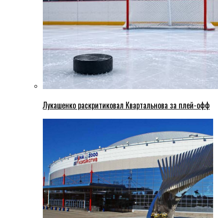
Лукашенко раскритиковал Квартальнова за плей-офф