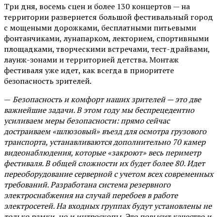
Три дня, восемь сцен и более 130 концертов — на
территории развернется большой фестивальный город
с мощеными дорожками, бесплатными питьевыми
фонтанчиками, лунапарком, лекторием, спортивными
площадками, творческими встречами, тест-драйвами,
лаунж-зонами и территорией детства. Монтаж
фестиваля уже идет, как всегда в приоритете
безопасность зрителей.
—
Безопасность и комфорт наших зрителей — это две
важнейшие задачи. В этом году мы беспрецедентно
усиливаем меры безопасности: прямо сейчас
достраиваем «шлюзовый» въезд для осмотра грузового
транспорта, устанавливаются дополнительно 70 камер
видеонаблюдения, которые «закроют» весь периметр
фестиваля. В общей сложности их будет более 80. Идет
переоборудование серверной с учетом всех современных
требований. Разработана система резервного
электроснабжения на случай перебоев в работе
электросетей. На входных группах будут установлены не
только рамки, но и интроскопы. Это повысит качество и