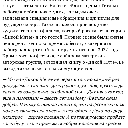
запустят этим летом. На бэкстейдже сцены «Титана»
работала мобильная студия, где музыканты
записывали специальные обращения и джинглы для
будущего эфира. Также началось производство
художественного фильма, который расскажет историю
«Дикой Мяты» и его гостей. Первые сцены были сняты
непосредственно во время события, а завершить
работу над картиной планируется осенью 2027 года.
Кроме того, на фестивале собирала материалы
авторская группа, готовящая книгу о «Дикой Мяте». Её
выход также намечен на следующий год.
— Мы на «Дикой Мяте» не первый год, но каждый раз
диву даёмся: сколько здесь радости, улыбок, красоты да
какой-то совершенно особенной силы. Для нас этот год
ещё и памятный — десять лет альбому «Велики силы
добра». Потому особливо приятно, что на фестивальном
поле появилась ель в честь этого юбилея. Дело-то вроде
нехитрое — дерево посадили. А потом думаешь: пройдут
года, будут сюда приезжать добры молодцы да красны