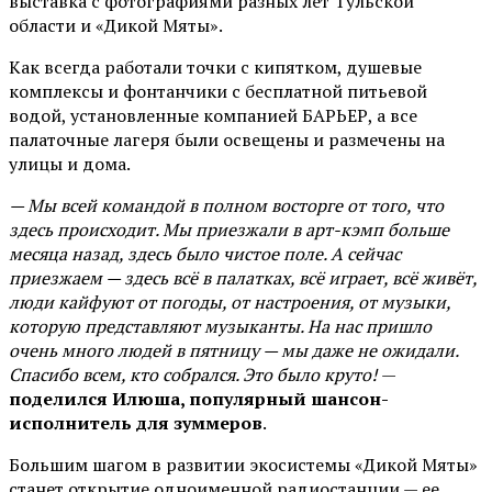
выставка с фотографиями разных лет Тульской
области и «Дикой Мяты».
Как всегда работали точки с кипятком, душевые
комплексы и фонтанчики с бесплатной питьевой
водой, установленные компанией БАРЬЕР, а все
палаточные лагеря были освещены и размечены на
улицы и дома.
— Мы всей командой в полном восторге от того, что
здесь происходит. Мы приезжали в арт-кэмп больше
месяца назад, здесь было чистое поле. А сейчас
приезжаем — здесь всё в палатках, всё играет, всё живёт,
люди кайфуют от погоды, от настроения, от музыки,
которую представляют музыканты. На нас пришло
очень много людей в пятницу — мы даже не ожидали.
Спасибо всем, кто собрался. Это было круто!
—
поделился Илюша, популярный шансон-
исполнитель для зуммеров
.
Большим шагом в развитии экосистемы «Дикой Мяты»
станет открытие одноименной радиостанции — ее