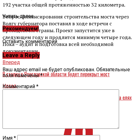
192 участка общей протяженностью 32 километра.
Вопрос финансирования строительства моста через
Читать далее ...
Волгу губернатора поставил в ходе встречи с
Рекомендуем!
президентом страны. Проект запустится уже в
следующем году и продлится минимум четыре года.
Оставить комментарий
Пока – аудит и подготовка всей необходимой
документации.
Leave a Reply
Вперед
Ваш адрес email не будет опубликован.
Обязательные
В столице Ярославской области будет перекрыт мост
поля помечены
*
Назад
Комментарий
*
Ярославские власти: новогодний бюджет сократится, но на елях
экономить не будут
Имя
*