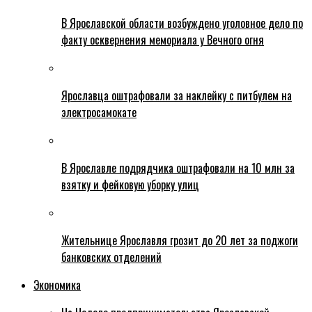
В Ярославской области возбуждено уголовное дело по
факту осквернения мемориала у Вечного огня
Ярославца оштрафовали за наклейку с питбулем на
электросамокате
В Ярославле подрядчика оштрафовали на 10 млн за
взятку и фейковую уборку улиц
Жительнице Ярославля грозит до 20 лет за поджоги
банковских отделений
Экономика