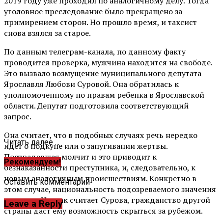
2019 году уже проходил по аналогичному делу. Тогда
уголовное преследование было прекращено за
примирением сторон. Но прошло время, и таксист
снова взялся за старое.
По данным телеграм-канала, по данному факту
проводится проверка, мужчина находится на свободе.
Это вызвало возмущение муниципального депутата
Ярославля Любови Суровой. Она обратилась к
уполномоченному по правам ребенка в Ярославской
области. Депутат подготовила соответствующий
запрос.
Она считает, что в подобных случаях речь нередко
Читать далее ...
идет о подкупе или о запугивании жертвы.
Пострадавшая молчит и это приводит к
Рекомендуем!
безнаказанности преступника, и, следовательно, к
новым аналогичным происшествиям. Конкретно в
Оставить комментарий
этом случае, национальность подозреваемого значения
не имеет. Но, как считает Сурова, гражданство другой
Leave a Reply
страны даст ему возможность скрыться за рубежом.