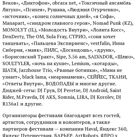
Веков», «Диктофон», obraza net, «Токсичный ансамбль
Лягухо», «Психея», Рушана, «Людмил Огурченко»,
«источник», «конец солнечных дней», «я Софа»,
Manapart, «синдром главного героя», Nomad Punk (KZ),
MONOLYT (IL), «Молодость Внутри», «Лолита Косс»,
DenDerty, The OM, Sula Fray, СТРИО, «соня хочет
танцевать», «Пальцева Экспириенс», vestfalin, Инна
Сиберия, «маяк», ПИЛС, «Досвидошь», «друнк»,
«Борисовский Тракт», Sipe, 3.56 am, SALVADOR, «Шлюз»,
SOULTYLER, «ночь на кухне», Lemium, «котарды»,
ШАТЯ, Jazzhouse Trio, «Рваные ботинки», «Мама не
узнает», black lama, «неаринаменя», СЕЙЙЕС, ТКАНИ,
«Ответы Внутри», ВОДОПАДЫ и многие другие.
Диджей-сеты: DJ Грув, DJ Peretse, DJ Android, Saint
Rider, М.Pravda, DJ AKS, Somnia, LIRA, DJ Korolev, DJ
R136a1 и другие.
Организаторы фестиваля благодарят всех гостей,
артистов, сотрудников и волонтеров, а также
партнеров фестиваля — компании Haval, Яндекс 360,
Яндекс Путешествия, БАРЬЕР, ArtRobots, ЯДРО х