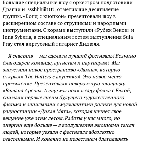
Большие специальные шоу с оркестром подготовили
Драгни и ssshhhiiittt!, отметившие десятилетие
группы. «Бонд с кнопкой» презентовали шоу в
расширенном составе со струнными и народными
инструментами. С хорами выступили «Рубеж Веков» и
Inna Syberia, а специальным гостем выступления Sula
Fray стал виртуозный гитарист Дидюля.
— Я счастлив — мы сделали лучший фестиваль! Безумно
благодарен команде, артистам и партнерам! Мы
запустили новое пространство «Лампа», которую
открыли The Hatters с акустикой. Это новое место
притяжение. Презентовали невероятную площадку
«Вашана Арена». А еще мы пели в саду фолка с Елкой,
снимали первые сцены будущего художественного
фильма и записывали с музыкантами ролики для новой
радиостанции «Дикая Мята», которая начнет свое
вещание уже этим летом. Работы у нас много, но
энергии еще больше — я воодушевлен эмоциями тысяч
людей, которые уехали с фестиваля абсолютно
счастливыми. И конечно не перестанем благодарить