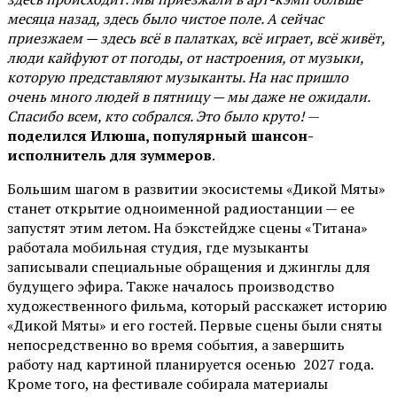
месяца назад, здесь было чистое поле. А сейчас
приезжаем — здесь всё в палатках, всё играет, всё живёт,
люди кайфуют от погоды, от настроения, от музыки,
которую представляют музыканты. На нас пришло
очень много людей в пятницу — мы даже не ожидали.
Спасибо всем, кто собрался. Это было круто!
—
поделился Илюша, популярный шансон-
исполнитель для зуммеров
.
Большим шагом в развитии экосистемы «Дикой Мяты»
станет открытие одноименной радиостанции — ее
запустят этим летом. На бэкстейдже сцены «Титана»
работала мобильная студия, где музыканты
записывали специальные обращения и джинглы для
будущего эфира. Также началось производство
художественного фильма, который расскажет историю
«Дикой Мяты» и его гостей. Первые сцены были сняты
непосредственно во время события, а завершить
работу над картиной планируется осенью 2027 года.
Кроме того, на фестивале собирала материалы