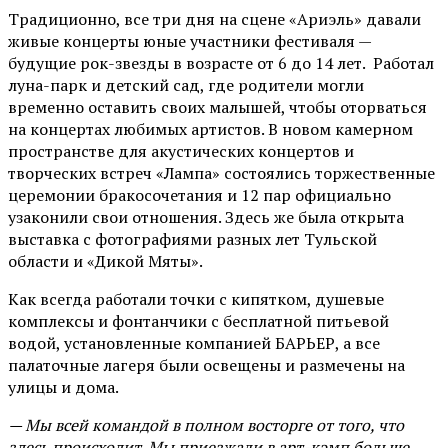
Традиционно, все три дня на сцене
«Ариэль»
давали
живые концерты юные участники фестиваля —
будущие рок-звезды в возрасте от 6 до 14 лет. Работал
луна-парк и детский сад, где родители могли
временно оставить своих малышей, чтобы оторваться
на концертах любимых артистов. В новом камерном
пространстве для акустических концертов и
творческих встреч «Лампа» состоялись торжественные
церемонии бракосочетания и 12 пар официально
узаконили свои отношения. Здесь же была открыта
выставка с фотографиями разных лет Тульской
области и «Дикой Мяты».
Как всегда работали точки с кипятком, душевые
комплексы и фонтанчики с бесплатной питьевой
водой, установленные компанией БАРЬЕР, а все
палаточные лагеря были освещены и размечены на
улицы и дома.
— Мы всей командой в полном восторге от того, что
здесь происходит. Мы приезжали в арт-кэмп больше