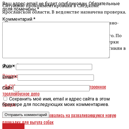
Ваш адрес email не будет опубликован.
Обязательные
Ситуацию прокомментировали в Следкоме
поля помечены
*
Ярославской области. В ведомстве назначена проверка.
Комментарий
*
«Проводится комплекс проверочных и оперативно-
розыскных мероприятий, направленных на
установление всех обстоятельств произошедшего. По
результатам проведения доследственной проверки
будет принято процессуальное решение», – пояснили в
СКР.
Фото: фотосток
Имя
*
Вперед
Email
*
«ЯрГЭТ» вернет подрядчику миллион за недостроенное
Сайт
троллейбусное депо
Сохранить моё имя, email и адрес сайта в этом
Назад
браузере для последующих моих комментариев.
Жители Ярославля пожаловались на разваливающуюся новую
площадку для выгула собак
Новости