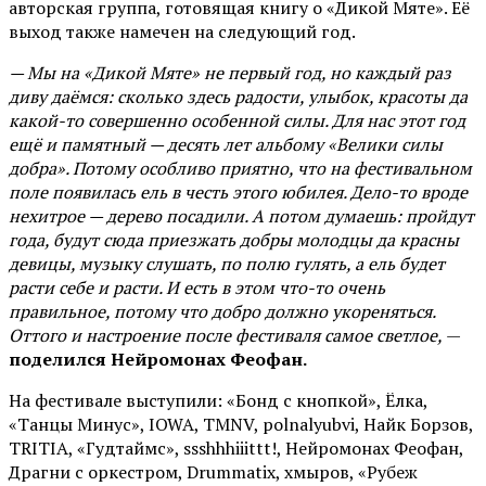
авторская группа, готовящая книгу о «Дикой Мяте». Её
выход также намечен на следующий год.
— Мы на «Дикой Мяте» не первый год, но каждый раз
диву даёмся: сколько здесь радости, улыбок, красоты да
какой-то совершенно особенной силы. Для нас этот год
ещё и памятный — десять лет альбому «Велики силы
добра». Потому особливо приятно, что на фестивальном
поле появилась ель в честь этого юбилея. Дело-то вроде
нехитрое — дерево посадили. А потом думаешь: пройдут
года, будут сюда приезжать добры молодцы да красны
девицы, музыку слушать, по полю гулять, а ель будет
расти себе и расти. И есть в этом что-то очень
правильное, потому что добро должно укореняться.
Оттого и настроение после фестиваля самое светлое,
—
поделился Нейромонах Феофан.
На фестивале выступили: «Бонд с кнопкой», Ёлка,
«Танцы Минус», IOWA, TMNV, polnalyubvi, Найк Борзов,
TRITIA, «Гудтаймс», ssshhhiiittt!, Нейромонах Феофан,
Драгни с оркестром, Drummatix, хмыров, «Рубеж