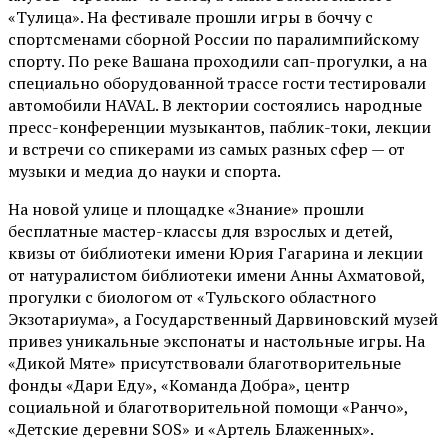
«Тулица». На фестивале прошли игры в боччу с
спортсменами сборной России по паралимпийскому
спорту. По реке Вашана проходили сап-прогулки, а на
специально оборудованной трассе гости тестировали
автомобили HAVAL. В лектории состоялись народные
пресс-конференции музыкантов, паблик-токи, лекции
и встречи со спикерами из самых разных сфер — от
музыки и медиа до науки и спорта.
На новой улице и площадке «Знание» прошли
бесплатные мастер-классы для взрослых и детей,
квизы от библиотеки имени Юрия Гагарина и лекции
от
натуралистом
библиотеки имени Анны Ахматовой,
прогулки с биологом от
«Тульского областного
Экзотариума»
, а Государственный Дарвиновский музей
привез уникальные экспонаты и настольные игры. На
«Дикой Мяте» присутствовали благотворительные
фонды «Дари Еду», «Команда Добра», центр
социальной и благотворительной помощи «Ранчо»,
«Детские деревни SOS» и «Артель Блаженных».