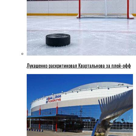
Лукашенко раскритиковал Квартальнова за плей-офф