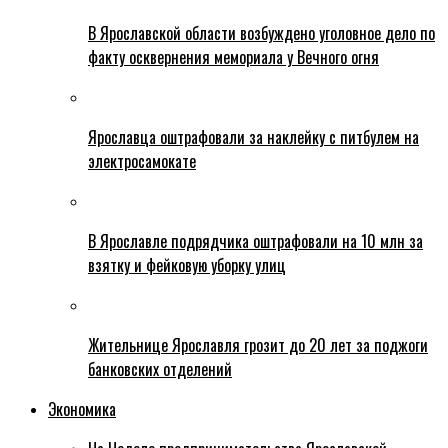
В Ярославской области возбуждено уголовное дело по
факту осквернения мемориала у Вечного огня
Ярославца оштрафовали за наклейку с питбулем на
электросамокате
В Ярославле подрядчика оштрафовали на 10 млн за
взятку и фейковую уборку улиц
Жительнице Ярославля грозит до 20 лет за поджоги
банковских отделений
Экономика