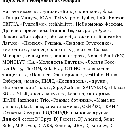
поделился Нейромонах Феофан.
На фестивале выступили: «Бонд с кнопкой», Ёлка,
«Танцы Минус», IOWA, TMNV, polnalyubvi, Найк Борзов,
TRITIA, «Гудтаймс», ssshhhiiittt!, Нейромонах Феофан,
Драгни с оркестром, Drummatix, хмыров, «Рубеж
Веков», «Диктофон», obraza net, «Токсичный ансамбль
Лягухо», «Психея», Рушана, «Людмил Огурченко»,
«источник», «конец солнечных дней», «я Софа»,
Manapart, «синдром главного героя», Nomad Punk (KZ),
MONOLYT (IL), «Молодость Внутри», «Лолита Косс»,
DenDerty, The OM, Sula Fray, СТРИО, «соня хочет
танцевать», «Пальцева Экспириенс», vestfalin, Инна
Сиберия, «маяк», ПИЛС, «Досвидошь», «друнк»,
«Борисовский Тракт», Sipe, 3.56 am, SALVADOR, «Шлюз»,
SOULTYLER, «ночь на кухне», Lemium, «котарды»,
ШАТЯ, Jazzhouse Trio, «Рваные ботинки», «Мама не
узнает», black lama, «неаринаменя», СЕЙЙЕС, ТКАНИ,
«Ответы Внутри», ВОДОПАДЫ и многие другие.
Диджей-сеты: DJ Грув, DJ Peretse, DJ Android, Saint
Rider, М.Pravda, DJ AKS, Somnia, LIRA, DJ Korolev, DJ