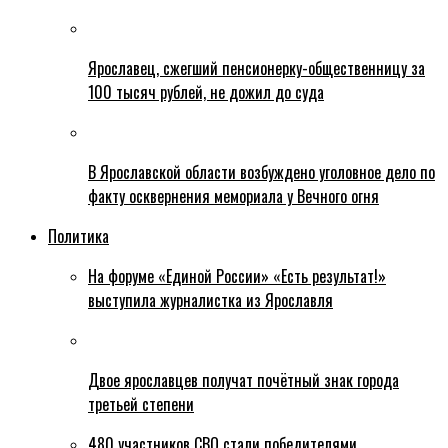
Ярославец, сжегший пенсионерку-общественницу за
100 тысяч рублей, не дожил до суда
В Ярославской области возбуждено уголовное дело по
факту осквернения мемориала у Вечного огня
Политика
На форуме «Единой России» «Есть результат!»
выступила журналистка из Ярославля
Двое ярославцев получат почётный знак города
третьей степени
480 участников СВО стали победителями