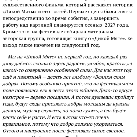
художественного фильма, который расскажет историю
«Дикой Мяты» и его гостей. Первые сцены были сняты
непосредственно во время события, а завершить
работу над картиной планируется осенью 2027 года.
Кроме того, на фестивале собирала материалы
авторская группа, готовящая книгу о «Дикой Мяте». Её
выход также намечен на следующий год.
— Мы на «Дикой Мяте» не первый год, но каждый раз
диву даёмся: сколько здесь радости, улыбок, красоты да
какой-то совершенно особенной силы. Для нас этот год
ещё и памятный — десять лет альбому «Велики силы
добра». Потому особливо приятно, что на фестивальном
поле появилась ель в честь этого юбилея. Дело-то вроде
нехитрое — дерево посадили. А потом думаешь: пройдут
года, будут сюда приезжать добры молодцы да красны
девицы, музыку слушать, по полю гулять, а ель будет
расти себе и расти. И есть в этом что-то очень
правильное, потому что добро должно укореняться.
Оттого и настроение после фестиваля самое светлое,
—