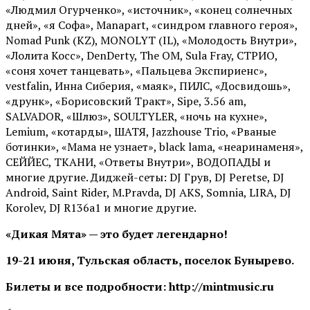
«Людмил Огурченко», «источник», «конец солнечных
дней», «я Софа», Manapart, «синдром главного героя»,
Nomad Punk (KZ), MONOLYT (IL), «Молодость Внутри»,
«Лолита Косс», DenDerty, The OM, Sula Fray, СТРИО,
«соня хочет танцевать», «Пальцева Экспириенс»,
vestfalin, Инна Сиберия, «маяк», ПИЛС, «Досвидошь»,
«друнк», «Борисовский Тракт», Sipe, 3.56 am,
SALVADOR, «Шлюз», SOULTYLER, «ночь на кухне»,
Lemium, «котарды», ШАТЯ, Jazzhouse Trio, «Рваные
ботинки», «Мама не узнает», black lama, «неаринаменя»,
СЕЙЙЕС, ТКАНИ, «Ответы Внутри», ВОДОПАДЫ и
многие другие. Диджей-сеты: DJ Грув, DJ Peretse, DJ
Android, Saint Rider, М.Pravda, DJ AKS, Somnia, LIRA, DJ
Korolev, DJ R136a1 и многие другие.
«Дикая Мята» — это будет легендарно!
19-21 июня, Тульская область, поселок Бунырево.
Билеты и все подробности: http://mintmusic.ru