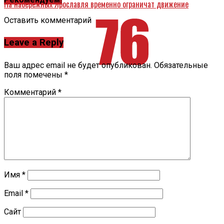
На набережных Ярославля временно ограничат движение
Оставить комментарий
Leave a Reply
Ваш адрес email не будет опубликован.
Обязательные
поля помечены
*
Комментарий
*
Имя
*
Email
*
Сайт