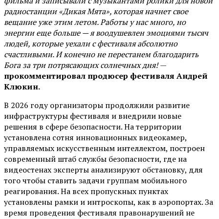
фильма и записывали с музыкантами ролики для новой
радиостанции «Дикая Мята», которая начнет свое
вещание уже этим летом. Работы у нас много, но
энергии еще больше — я воодушевлен эмоциями тысяч
людей, которые уехали с фестиваля абсолютно
счастливыми. И конечно не перестанем благодарить
Бога за три потрясающих солнечных дня!
—
прокомментировал продюсер фестиваля Андрей
Клюкин.
В 2026 году организаторы продолжили развитие
инфраструктуры фестиваля и внедрили новые
решения в сфере безопасности. На территории
установлена сотня инновационных видеокамер,
управляемых искусственным интеллектом, построен
современный штаб службы безопасности, где на
видеостенах эксперты анализируют обстановку, для
того чтобы ставить задачи группам мобильного
реагирования. На всех пропускных пунктах
установлены рамки и интроскопы, как в аэропортах. За
время проведения фестиваля правонарушений не