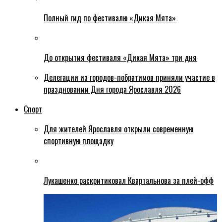
Полный гид по фестивалю «Дикая Мята»
До открытия фестиваля «Дикая Мята» три дня
Делегации из городов-побратимов приняли участие в
праздновании Дня города Ярославля 2026
Спорт
Для жителей Ярославля открыли современную
спортивную площадку
Лукашенко раскритиковал Квартальнова за плей-офф