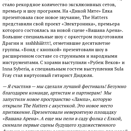
стало рекордное количество эксклюзивных сетов,
премьер и шоу программ. На «Дикой Мяте» Ёлка
презентовала свое новое звучание, The Hatters
представили свой проект «Электроника», премьера
которого состоялась на новой сцене «Вашана Арена».
Большие специальные шоу с оркестром подготовили
Драгни и ssshhhiiittt!, отметившие десятилетие
группы. «Бонд с кнопкой» презентовали шоу в
расширенном составе со струнными и народными
инструментами. С хорами выступили «Рубеж Веков» и
Inna Syberia, а специальным гостем выступления Sula
Fray стал виртуозный гитарист Дидюля.
— Я счастлив — мы сделали лучший фестиваль! Безумно
благодарен команде, артистам и партнерам! Мы
запустили новое пространство «Лампа», которую
открыли The Hatters с акустикой. Это новое место
притяжение. Презентовали невероятную площадку
«Вашана Арена». А еще мы пели в саду фолка с Елкой,
снимали первые сцены будущего художественного