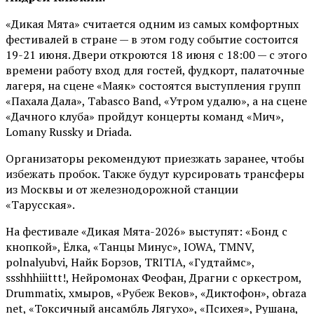
«Дикая Мята» считается одним из самых комфортных
фестивалей в стране — в этом году событие состоится
19-21 июня. Двери откроются 18 июня с 18:00 — с этого
времени работу вход для гостей, фудкорт, палаточные
лагеря, на сцене «Маяк» состоятся выступления групп
«Пахала Дала», Tabasco Band, «Утром удалю», а на сцене
«Дачного клуба» пройдут концерты команд «Мич»,
Lomany Russky и Driada.
Организаторы рекомендуют приезжать заранее, чтобы
избежать пробок. Также будут курсировать трансферы
из Москвы и от железнодорожной станции
«Тарусская».
На фестивале «Дикая Мята-2026» выступят: «Бонд с
кнопкой», Ёлка, «Танцы Минус», IOWA, TMNV,
polnalyubvi, Найк Борзов, TRITIA, «Гудтаймс»,
ssshhhiiittt!, Нейромонах Феофан, Драгни с оркестром,
Drummatix, хмыров, «Рубеж Веков», «Диктофон», obraza
net, «Токсичный ансамбль Лягухо», «Психея», Рушана,