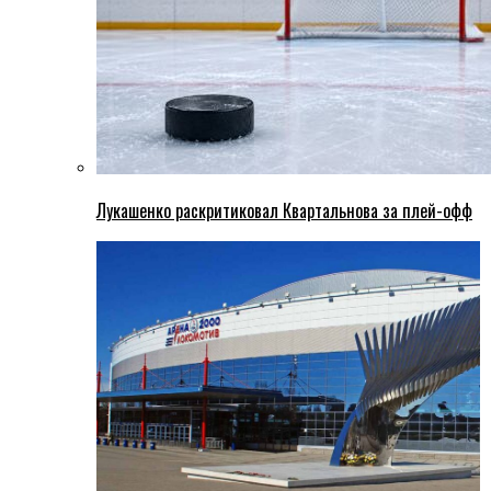
Лукашенко раскритиковал Квартальнова за плей-офф