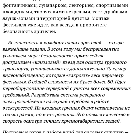
фонтанчиками, лунапарком, лекторием, спортивными
площадками, творческими встречами, тест-драйвами,
лаунж-зонами и территорией детства. Монтаж
фестиваля уже идет, как всегда в приоритете
безопасность зрителей.
—
Безопасность и комфорт наших зрителей — это две
важнейшие задачи. В этом году мы беспрецедентно
усиливаем меры безопасности: прямо сейчас
достраиваем «шлюзовый» въезд для осмотра грузового
транспорта, устанавливаются дополнительно 70 камер
видеонаблюдения, которые «закроют» весь периметр
фестиваля. В общей сложности их будет более 80. Идет
переоборудование серверной с учетом всех современных
требований. Разработана система резервного
электроснабжения на случай перебоев в работе
электросетей. На входных группах будут установлены не
только рамки, но и интроскопы. Это повысит качество и
скорость осмотра личных крупногабаритных вещей.
Построен и готов к работе штаб для силовых структур —