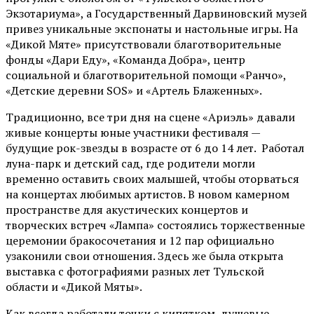
Экзотариума»
, а Государственный Дарвиновский музей
привез уникальные экспонаты и настольные игры. На
«Дикой Мяте» присутствовали благотворительные
фонды «Дари Еду», «Команда Добра», центр
социальной и благотворительной помощи «Ранчо»,
«Детские деревни SOS» и «Артель Блаженных».
Традиционно, все три дня на сцене
«Ариэль»
давали
живые концерты юные участники фестиваля —
будущие рок-звезды в возрасте от 6 до 14 лет. Работал
луна-парк и детский сад, где родители могли
временно оставить своих малышей, чтобы оторваться
на концертах любимых артистов. В новом камерном
пространстве для акустических концертов и
творческих встреч «Лампа» состоялись торжественные
церемонии бракосочетания и 12 пар официально
узаконили свои отношения. Здесь же была открыта
выставка с фотографиями разных лет Тульской
области и «Дикой Мяты».
Как всегда работали точки с кипятком, душевые