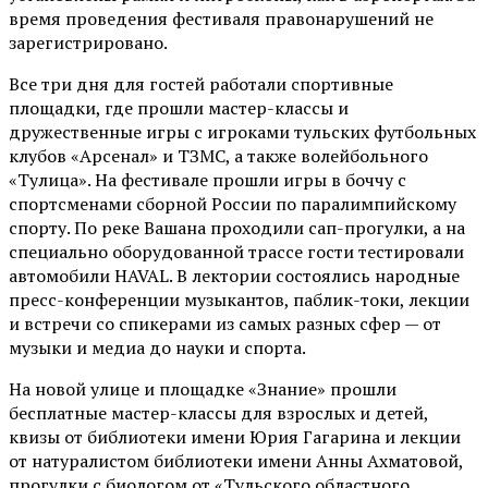
время проведения фестиваля правонарушений не
зарегистрировано.
Все три дня для гостей работали спортивные
площадки, где прошли мастер-классы и
дружественные игры с игроками тульских футбольных
клубов «Арсенал» и ТЗМС, а также волейбольного
«Тулица». На фестивале прошли игры в боччу с
спортсменами сборной России по паралимпийскому
спорту. По реке Вашана проходили сап-прогулки, а на
специально оборудованной трассе гости тестировали
автомобили HAVAL. В лектории состоялись народные
пресс-конференции музыкантов, паблик-токи, лекции
и встречи со спикерами из самых разных сфер — от
музыки и медиа до науки и спорта.
На новой улице и площадке «Знание» прошли
бесплатные мастер-классы для взрослых и детей,
квизы от библиотеки имени Юрия Гагарина и лекции
от
натуралистом
библиотеки имени Анны Ахматовой,
прогулки с биологом от
«Тульского областного