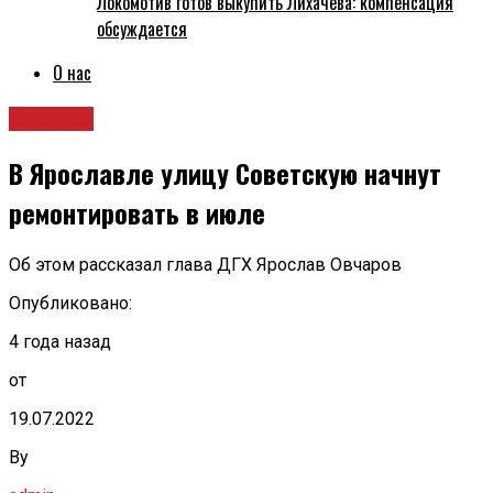
Локомотив готов выкупить Лихачёва: компенсация
обсуждается
О нас
Новости
В Ярославле улицу Советскую начнут
ремонтировать в июле
Об этом рассказал глава ДГХ Ярослав Овчаров
Опубликовано:
4 года назад
от
19.07.2022
By