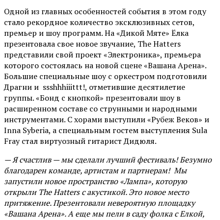
Одной из главных особенностей события в этом году
стало рекордное количество эксклюзивных сетов,
премьер и шоу программ. На «Дикой Мяте» Ёлка
презентовала свое новое звучание, The Hatters
представили свой проект «Электроника», премьера
которого состоялась на новой сцене «Вашана Арена».
Большие специальные шоу с оркестром подготовили
Драгни и ssshhhiiittt!, отметившие десятилетие
группы. «Бонд с кнопкой» презентовали шоу в
расширенном составе со струнными и народными
инструментами. С хорами выступили «Рубеж Веков» и
Inna Syberia, а специальным гостем выступления Sula
Fray стал виртуозный гитарист Дидюля.
— Я счастлив — мы сделали лучший фестиваль! Безумно
благодарен команде, артистам и партнерам! Мы
запустили новое пространство «Лампа», которую
открыли The Hatters с акустикой. Это новое место
притяжение. Презентовали невероятную площадку
«Вашана Арена». А еще мы пели в саду фолка с Елкой,