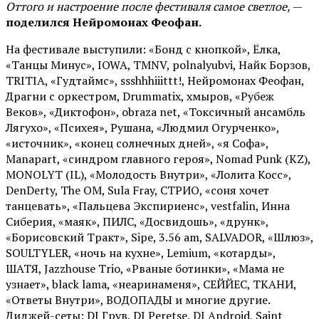
Оттого и настроение после фестиваля самое светлое,
—
поделился Нейромонах Феофан.
На фестивале выступили: «Бонд с кнопкой», Ёлка,
«Танцы Минус», IOWA, TMNV, polnalyubvi, Найк Борзов,
TRITIA, «Гудтаймс», ssshhhiiittt!, Нейромонах Феофан,
Драгни с оркестром, Drummatix, хмыров, «Рубеж
Веков», «Диктофон», obraza net, «Токсичный ансамбль
Лягухо», «Психея», Рушана, «Людмил Огурченко»,
«источник», «конец солнечных дней», «я Софа»,
Manapart, «синдром главного героя», Nomad Punk (KZ),
MONOLYT (IL), «Молодость Внутри», «Лолита Косс»,
DenDerty, The OM, Sula Fray, СТРИО, «соня хочет
танцевать», «Пальцева Экспириенс», vestfalin, Инна
Сиберия, «маяк», ПИЛС, «Досвидошь», «друнк»,
«Борисовский Тракт», Sipe, 3.56 am, SALVADOR, «Шлюз»,
SOULTYLER, «ночь на кухне», Lemium, «котарды»,
ШАТЯ, Jazzhouse Trio, «Рваные ботинки», «Мама не
узнает», black lama, «неаринаменя», СЕЙЙЕС, ТКАНИ,
«Ответы Внутри», ВОДОПАДЫ и многие другие.
Диджей-сеты: DJ Грув, DJ Peretse, DJ Android, Saint