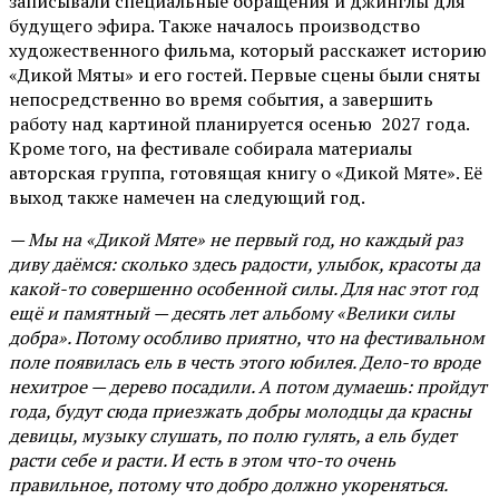
записывали специальные обращения и джинглы для
будущего эфира. Также началось производство
художественного фильма, который расскажет историю
«Дикой Мяты» и его гостей. Первые сцены были сняты
непосредственно во время события, а завершить
работу над картиной планируется осенью 2027 года.
Кроме того, на фестивале собирала материалы
авторская группа, готовящая книгу о «Дикой Мяте». Её
выход также намечен на следующий год.
— Мы на «Дикой Мяте» не первый год, но каждый раз
диву даёмся: сколько здесь радости, улыбок, красоты да
какой-то совершенно особенной силы. Для нас этот год
ещё и памятный — десять лет альбому «Велики силы
добра». Потому особливо приятно, что на фестивальном
поле появилась ель в честь этого юбилея. Дело-то вроде
нехитрое — дерево посадили. А потом думаешь: пройдут
года, будут сюда приезжать добры молодцы да красны
девицы, музыку слушать, по полю гулять, а ель будет
расти себе и расти. И есть в этом что-то очень
правильное, потому что добро должно укореняться.