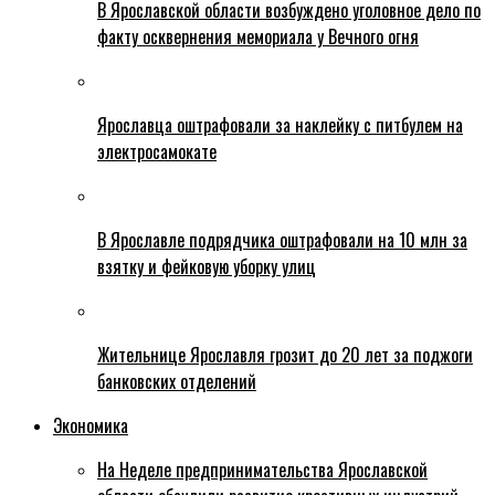
В Ярославской области возбуждено уголовное дело по
факту осквернения мемориала у Вечного огня
Ярославца оштрафовали за наклейку с питбулем на
электросамокате
В Ярославле подрядчика оштрафовали на 10 млн за
взятку и фейковую уборку улиц
Жительнице Ярославля грозит до 20 лет за поджоги
банковских отделений
Экономика
На Неделе предпринимательства Ярославской