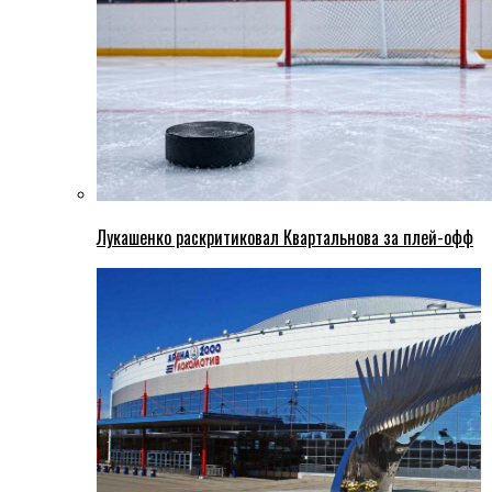
Лукашенко раскритиковал Квартальнова за плей-офф