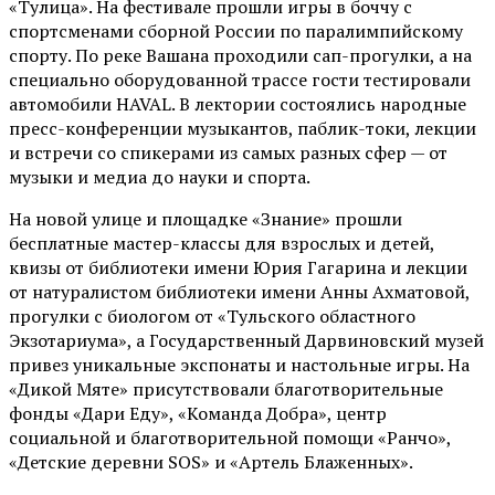
«Тулица». На фестивале прошли игры в боччу с
спортсменами сборной России по паралимпийскому
спорту. По реке Вашана проходили сап-прогулки, а на
специально оборудованной трассе гости тестировали
автомобили HAVAL. В лектории состоялись народные
пресс-конференции музыкантов, паблик-токи, лекции
и встречи со спикерами из самых разных сфер — от
музыки и медиа до науки и спорта.
На новой улице и площадке «Знание» прошли
бесплатные мастер-классы для взрослых и детей,
квизы от библиотеки имени Юрия Гагарина и лекции
от
натуралистом
библиотеки имени Анны Ахматовой,
прогулки с биологом от
«Тульского областного
Экзотариума»
, а Государственный Дарвиновский музей
привез уникальные экспонаты и настольные игры. На
«Дикой Мяте» присутствовали благотворительные
фонды «Дари Еду», «Команда Добра», центр
социальной и благотворительной помощи «Ранчо»,
«Детские деревни SOS» и «Артель Блаженных».