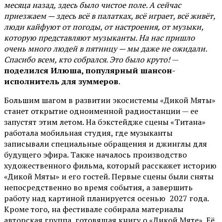
месяца назад, здесь было чистое поле. А сейчас
приезжаем — здесь всё в палатках, всё играет, всё живёт,
люди кайфуют от погоды, от настроения, от музыки,
которую представляют музыканты. На нас пришло
очень много людей в пятницу — мы даже не ожидали.
Спасибо всем, кто собрался. Это было круто!
—
поделился Илюша, популярный шансон-
исполнитель для зуммеров
.
Большим шагом в развитии экосистемы «Дикой Мяты»
станет открытие одноименной радиостанции — ее
запустят этим летом. На бэкстейдже сцены «Титана»
работала мобильная студия, где музыканты
записывали специальные обращения и джинглы для
будущего эфира. Также началось производство
художественного фильма, который расскажет историю
«Дикой Мяты» и его гостей. Первые сцены были сняты
непосредственно во время события, а завершить
работу над картиной планируется осенью 2027 года.
Кроме того, на фестивале собирала материалы
авторская группа, готовящая книгу о «Дикой Мяте». Её