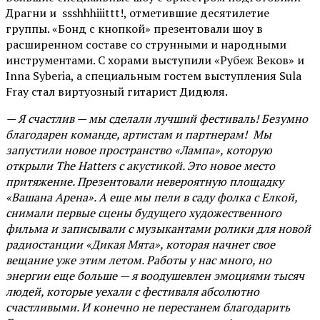
Драгни и ssshhhiiittt!, отметившие десятилетие
группы. «Бонд с кнопкой» презентовали шоу в
расширенном составе со струнными и народными
инструментами. С хорами выступили «Рубеж Веков» и
Inna Syberia, а специальным гостем выступления Sula
Fray стал виртуозный гитарист Дидюля.
— Я счастлив — мы сделали лучший фестиваль! Безумно
благодарен команде, артистам и партнерам! Мы
запустили новое пространство «Лампа», которую
открыли The Hatters с акустикой. Это новое место
притяжение. Презентовали невероятную площадку
«Вашана Арена». А еще мы пели в саду фолка с Елкой,
снимали первые сцены будущего художественного
фильма и записывали с музыкантами ролики для новой
радиостанции «Дикая Мята», которая начнет свое
вещание уже этим летом. Работы у нас много, но
энергии еще больше — я воодушевлен эмоциями тысяч
людей, которые уехали с фестиваля абсолютно
счастливыми. И конечно не перестанем благодарить