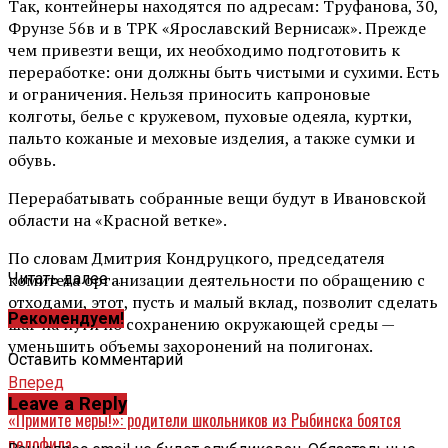
Так, контейнеры находятся по адресам: Труфанова, 30,
Фрунзе 56в и в ТРК «Ярославский Вернисаж». Прежде
чем привезти вещи, их необходимо подготовить к
переработке: они должны быть чистыми и сухими. Есть
и ограничения. Нельзя приносить капроновые
колготы, белье с кружевом, пуховые одеяла, куртки,
пальто кожаные и меховые изделия, а также сумки и
обувь.
Перерабатывать собранные вещи будут в Ивановской
области на «Красной ветке».
По словам Дмитрия Кондруцкого, председателя
комитета организации деятельности по обращению с
Читать далее ...
отходами, этот, пусть и малый вклад, позволит сделать
Рекомендуем!
шаг на пути по сохранению окружающей среды —
уменьшить объемы захоронений на полигонах.
Оставить комментарий
Вперед
Leave a Reply
«Примите меры!»: родители школьников из Рыбинска боятся
педофила