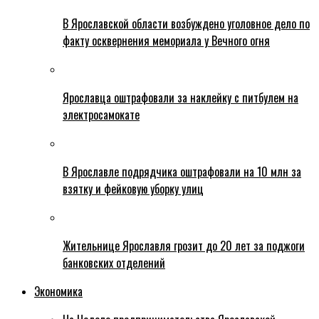
В Ярославской области возбуждено уголовное дело по
факту осквернения мемориала у Вечного огня
Ярославца оштрафовали за наклейку с питбулем на
электросамокате
В Ярославле подрядчика оштрафовали на 10 млн за
взятку и фейковую уборку улиц
Жительнице Ярославля грозит до 20 лет за поджоги
банковских отделений
Экономика