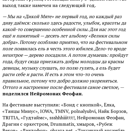
выход также намечен на следующий год.
— Мы на «Дикой Мяте» не первый год, но каждый раз
диву даёмся: сколько здесь радости, улыбок, красоты да
какой-то совершенно особенной силы. Для нас этот год
ещё и памятный — десять лет альбому «Велики силы
добра». Потому особливо приятно, что на фестивальном
поле появилась ель в честь этого юбилея. Дело-то вроде
нехитрое — дерево посадили. А потом думаешь: пройдут
года, будут сюда приезжать добры молодцы да красны
девицы, музыку слушать, по полю гулять, а ель будет
расти себе и расти. И есть в этом что-то очень
правильное, потому что добро должно укореняться.
Оттого и настроение после фестиваля самое светлое,
—
поделился Нейромонах Феофан.
На фестивале выступили: «Бонд с кнопкой», Ёлка,
«Танцы Минус», IOWA, TMNV, polnalyubvi, Найк Борзов,
TRITIA, «Гудтаймс», ssshhhiiittt!, Нейромонах Феофан,
Драгни с оркестром, Drummatix, хмыров, «Рубеж
Веков», «Диктофон», obraza net, «Токсичный ансамбль