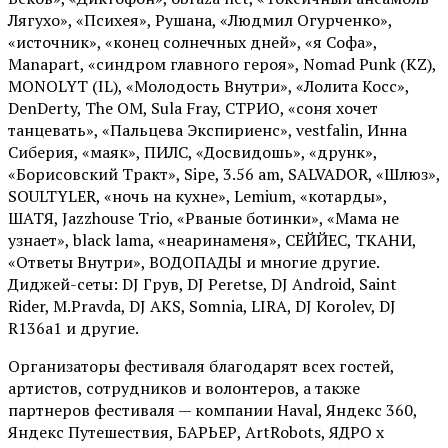
Лягухо», «Психея», Рушана, «Людмил Огурченко»,
«источник», «конец солнечных дней», «я Софа»,
Manapart, «синдром главного героя», Nomad Punk (KZ),
MONOLYT (IL), «Молодость Внутри», «Лолита Косс»,
DenDerty, The OM, Sula Fray, СТРИО, «соня хочет
танцевать», «Пальцева Экспириенс», vestfalin, Инна
Сиберия, «маяк», ПИЛС, «Досвидошь», «друнк»,
«Борисовский Тракт», Sipe, 3.56 am, SALVADOR, «Шлюз»,
SOULTYLER, «ночь на кухне», Lemium, «котарды»,
ШАТЯ, Jazzhouse Trio, «Рваные ботинки», «Мама не
узнает», black lama, «неаринаменя», СЕЙЙЕС, ТКАНИ,
«Ответы Внутри», ВОДОПАДЫ и многие другие.
Диджей-сеты: DJ Грув, DJ Peretse, DJ Android, Saint
Rider, М.Pravda, DJ AKS, Somnia, LIRA, DJ Korolev, DJ
R136a1 и другие.
Организаторы фестиваля благодарят всех гостей,
артистов, сотрудников и волонтеров, а также
партнеров фестиваля — компании Haval, Яндекс 360,
Яндекс Путешествия, БАРЬЕР, ArtRobots, ЯДРО х