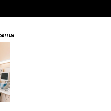
ину МЧС
рославле