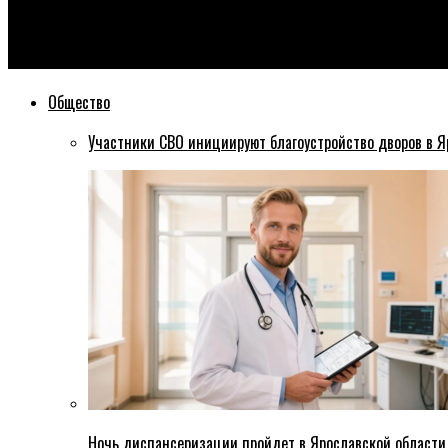
Эхо76
В Ярославле на площади Волкова легковушка въехала в маш
Общество
Участники СВО инициируют благоустройство дворов в Я
Ночь диспансеризации пройдет в Ярославской области