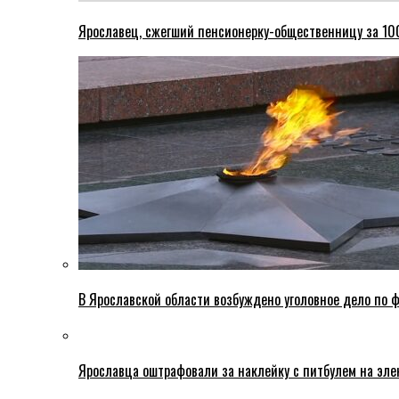
Ярославец, сжегший пенсионерку-общественницу за 100
В Ярославской области возбуждено уголовное дело по ф
Ярославца оштрафовали за наклейку с питбулем на эле