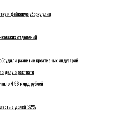
тку и фейковую уборку улиц
анковских отделений
обсудили развитие креативных индустрий
по делу о растрате
упило 4,96 млрд рублей
бласть с долей 32%