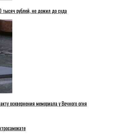
 тысяч рублей, не дожил до суда
акту осквернения мемориала у Вечного огня
ктросамокате