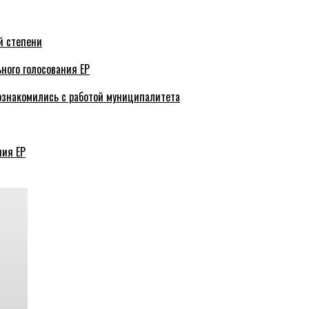
й степени
ного голосования ЕР
ознакомились с работой муниципалитета
ния ЕР