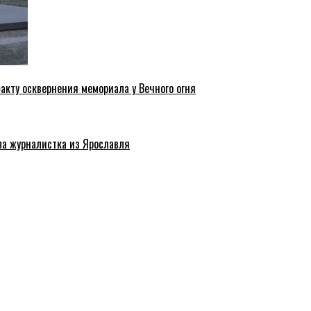
акту осквернения мемориала у Вечного огня
ла журналистка из Ярославля