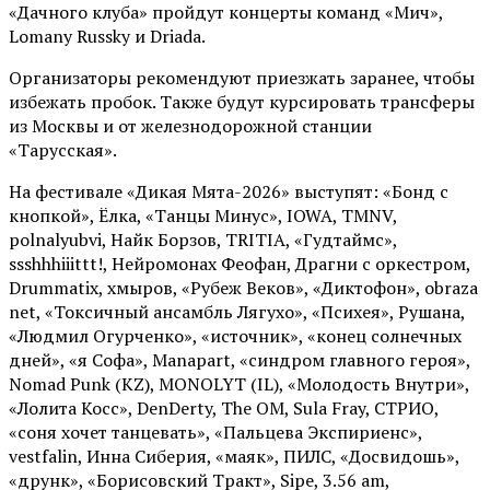
«Дачного клуба» пройдут концерты команд «Мич»,
Lomany Russky и Driada.
Организаторы рекомендуют приезжать заранее, чтобы
избежать пробок. Также будут курсировать трансферы
из Москвы и от железнодорожной станции
«Тарусская».
На фестивале «Дикая Мята-2026» выступят: «Бонд с
кнопкой», Ёлка, «Танцы Минус», IOWA, TMNV,
polnalyubvi, Найк Борзов, TRITIA, «Гудтаймс»,
ssshhhiiittt!, Нейромонах Феофан, Драгни с оркестром,
Drummatix, хмыров, «Рубеж Веков», «Диктофон», obraza
net, «Токсичный ансамбль Лягухо», «Психея», Рушана,
«Людмил Огурченко», «источник», «конец солнечных
дней», «я Софа», Manapart, «синдром главного героя»,
Nomad Punk (KZ), MONOLYT (IL), «Молодость Внутри»,
«Лолита Косс», DenDerty, The OM, Sula Fray, СТРИО,
«соня хочет танцевать», «Пальцева Экспириенс»,
vestfalin, Инна Сиберия, «маяк», ПИЛС, «Досвидошь»,
«друнк», «Борисовский Тракт», Sipe, 3.56 am,