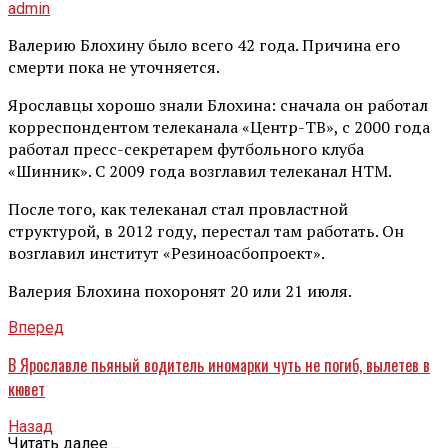
admin
Валерию Блохину было всего 42 года. Причина его
смерти пока не уточняется.
Ярославцы хорошо знали Блохина: сначала он работал
корреспондентом телеканала «Центр-ТВ», с 2000 года
работал пресс-секретарем футбольного клуба
«Шинник». С 2009 года возглавил телеканал НТМ.
После того, как телеканал стал провластной
структурой, в 2012 году, перестал там работать. Он
возглавил институт «Резиноасбопроект».
Валерия Блохина похоронят 20 или 21 июля.
Вперед
В Ярославле пьяный водитель иномарки чуть не погиб, вылетев в
кювет
Назад
Читать далее ...