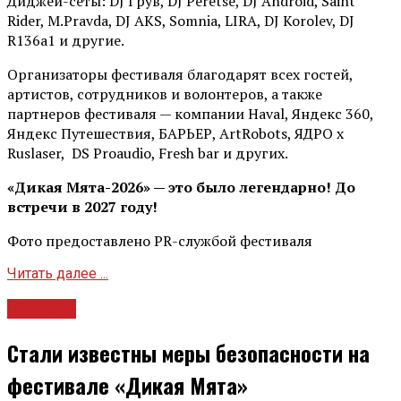
Диджей-сеты: DJ Грув, DJ Peretse, DJ Android, Saint
Rider, М.Pravda, DJ AKS, Somnia, LIRA, DJ Korolev, DJ
R136a1 и другие.
Организаторы фестиваля благодарят всех гостей,
артистов, сотрудников и волонтеров, а также
партнеров фестиваля — компании Haval, Яндекс 360,
Яндекс Путешествия, БАРЬЕР, ArtRobots, ЯДРО х
Ruslaser, DS Proaudio, Fresh bar и других.
«Дикая Мята-2026» — это было легендарно! До
встречи в 2027 году!
Фото предоставлено PR-службой фестиваля
Читать далее ...
Новости
Стали известны меры безопасности на
фестивале «Дикая Мята»