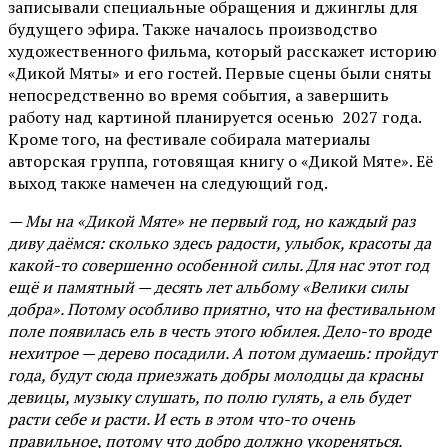
записывали специальные обращения и джинглы для
будущего эфира. Также началось производство
художественного фильма, который расскажет историю
«Дикой Мяты» и его гостей. Первые сцены были сняты
непосредственно во время события, а завершить
работу над картиной планируется осенью 2027 года.
Кроме того, на фестивале собирала материалы
авторская группа, готовящая книгу о «Дикой Мяте». Её
выход также намечен на следующий год.
— Мы на «Дикой Мяте» не первый год, но каждый раз
диву даёмся: сколько здесь радости, улыбок, красоты да
какой-то совершенно особенной силы. Для нас этот год
ещё и памятный — десять лет альбому «Велики силы
добра». Потому особливо приятно, что на фестивальном
поле появилась ель в честь этого юбилея. Дело-то вроде
нехитрое — дерево посадили. А потом думаешь: пройдут
года, будут сюда приезжать добры молодцы да красны
девицы, музыку слушать, по полю гулять, а ель будет
расти себе и расти. И есть в этом что-то очень
правильное, потому что добро должно укореняться.