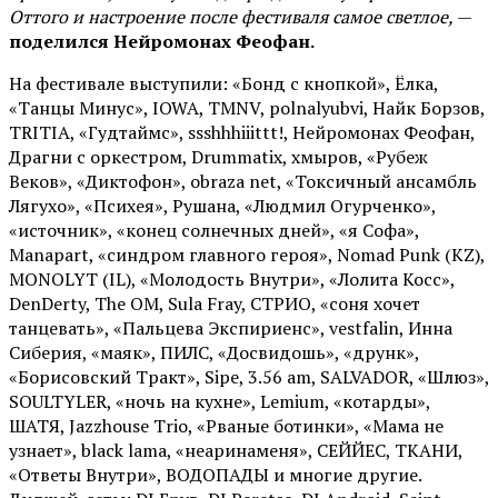
Оттого и настроение после фестиваля самое светлое,
—
поделился Нейромонах Феофан.
На фестивале выступили: «Бонд с кнопкой», Ёлка,
«Танцы Минус», IOWA, TMNV, polnalyubvi, Найк Борзов,
TRITIA, «Гудтаймс», ssshhhiiittt!, Нейромонах Феофан,
Драгни с оркестром, Drummatix, хмыров, «Рубеж
Веков», «Диктофон», obraza net, «Токсичный ансамбль
Лягухо», «Психея», Рушана, «Людмил Огурченко»,
«источник», «конец солнечных дней», «я Софа»,
Manapart, «синдром главного героя», Nomad Punk (KZ),
MONOLYT (IL), «Молодость Внутри», «Лолита Косс»,
DenDerty, The OM, Sula Fray, СТРИО, «соня хочет
танцевать», «Пальцева Экспириенс», vestfalin, Инна
Сиберия, «маяк», ПИЛС, «Досвидошь», «друнк»,
«Борисовский Тракт», Sipe, 3.56 am, SALVADOR, «Шлюз»,
SOULTYLER, «ночь на кухне», Lemium, «котарды»,
ШАТЯ, Jazzhouse Trio, «Рваные ботинки», «Мама не
узнает», black lama, «неаринаменя», СЕЙЙЕС, ТКАНИ,
«Ответы Внутри», ВОДОПАДЫ и многие другие.