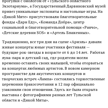
прогулки с биологом от
«Тульского областного
Экзотариума»
, а Государственный Дарвиновский музей
привез уникальные экспонаты и настольные игры. На
«Дикой Мяте» присутствовали благотворительные
фонды «Дари Еду», «Команда Добра», центр
социальной и благотворительной помощи «Ранчо»,
«Детские деревни SOS» и «Артель Блаженных».
Традиционно, все три дня на сцене
«Ариэль»
давали
живые концерты юные участники фестиваля —
будущие рок-звезды в возрасте от 6 до 14 лет. Работал
луна-парк и детский сад, где родители могли
временно оставить своих малышей, чтобы оторваться
на концертах любимых артистов. В новом камерном
пространстве для акустических концертов и
творческих встреч «Лампа» состоялись торжественные
церемонии бракосочетания и 12 пар официально
узаконили свои отношения. Здесь же была открыта
выставка с фотографиями разных лет Тульской
области и «Дикой Мяты».