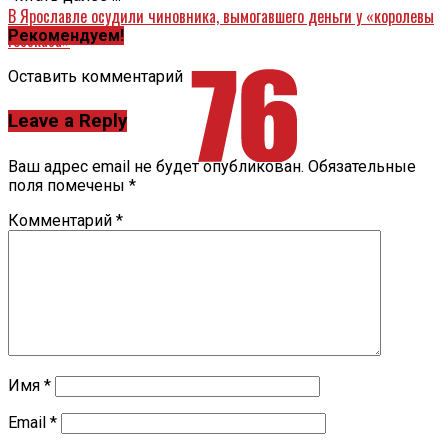
В Ярославле осудили чиновника, вымогавшего деньги у «королевы
Рекомендуем!
госзказа»
Оставить комментарий
Leave a Reply
Ваш адрес email не будет опубликован.
Обязательные
поля помечены
*
Комментарий
*
Имя
*
Email
*