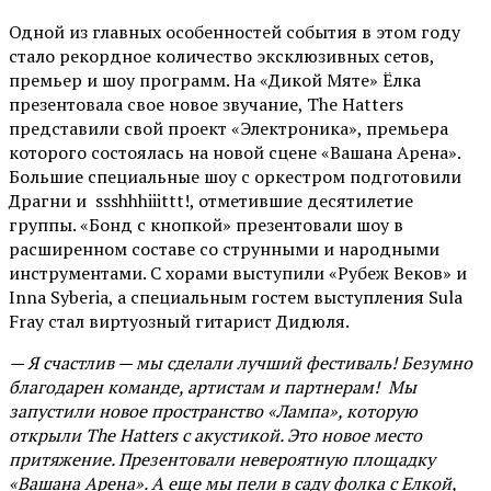
Одной из главных особенностей события в этом году
стало рекордное количество эксклюзивных сетов,
премьер и шоу программ. На «Дикой Мяте» Ёлка
презентовала свое новое звучание, The Hatters
представили свой проект «Электроника», премьера
которого состоялась на новой сцене «Вашана Арена».
Большие специальные шоу с оркестром подготовили
Драгни и ssshhhiiittt!, отметившие десятилетие
группы. «Бонд с кнопкой» презентовали шоу в
расширенном составе со струнными и народными
инструментами. С хорами выступили «Рубеж Веков» и
Inna Syberia, а специальным гостем выступления Sula
Fray стал виртуозный гитарист Дидюля.
— Я счастлив — мы сделали лучший фестиваль! Безумно
благодарен команде, артистам и партнерам! Мы
запустили новое пространство «Лампа», которую
открыли The Hatters с акустикой. Это новое место
притяжение. Презентовали невероятную площадку
«Вашана Арена». А еще мы пели в саду фолка с Елкой,