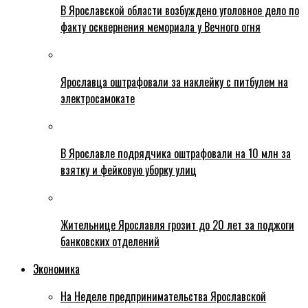
В Ярославской области возбуждено уголовное дело по
факту осквернения мемориала у Вечного огня
Ярославца оштрафовали за наклейку с питбулем на
электросамокате
В Ярославле подрядчика оштрафовали на 10 млн за
взятку и фейковую уборку улиц
Жительнице Ярославля грозит до 20 лет за поджоги
банковских отделений
Экономика
На Неделе предпринимательства Ярославской