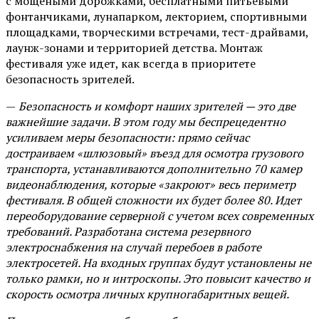
с мощеными дорожками, бесплатными питьевыми
фонтанчиками, лунапарком, лекторием, спортивными
площадками, творческими встречами, тест-драйвами,
лаунж-зонами и территорией детства. Монтаж
фестиваля уже идет, как всегда в приоритете
безопасность зрителей.
—
Безопасность и комфорт наших зрителей — это две
важнейшие задачи. В этом году мы беспрецедентно
усиливаем меры безопасности: прямо сейчас
достраиваем «шлюзовый» въезд для осмотра грузового
транспорта, устанавливаются дополнительно 70 камер
видеонаблюдения, которые «закроют» весь периметр
фестиваля. В общей сложности их будет более 80. Идет
переоборудование серверной с учетом всех современных
требований. Разработана система резервного
электроснабжения на случай перебоев в работе
электросетей. На входных группах будут установлены не
только рамки, но и интроскопы. Это повысит качество и
скорость осмотра личных крупногабаритных вещей.