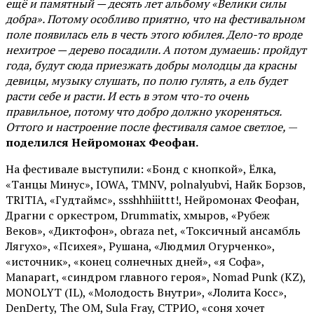
ещё и памятный — десять лет альбому «Велики силы
добра». Потому особливо приятно, что на фестивальном
поле появилась ель в честь этого юбилея. Дело-то вроде
нехитрое — дерево посадили. А потом думаешь: пройдут
года, будут сюда приезжать добры молодцы да красны
девицы, музыку слушать, по полю гулять, а ель будет
расти себе и расти. И есть в этом что-то очень
правильное, потому что добро должно укореняться.
Оттого и настроение после фестиваля самое светлое,
—
поделился Нейромонах Феофан.
На фестивале выступили: «Бонд с кнопкой», Ёлка,
«Танцы Минус», IOWA, TMNV, polnalyubvi, Найк Борзов,
TRITIA, «Гудтаймс», ssshhhiiittt!, Нейромонах Феофан,
Драгни с оркестром, Drummatix, хмыров, «Рубеж
Веков», «Диктофон», obraza net, «Токсичный ансамбль
Лягухо», «Психея», Рушана, «Людмил Огурченко»,
«источник», «конец солнечных дней», «я Софа»,
Manapart, «синдром главного героя», Nomad Punk (KZ),
MONOLYT (IL), «Молодость Внутри», «Лолита Косс»,
DenDerty, The OM, Sula Fray, СТРИО, «соня хочет