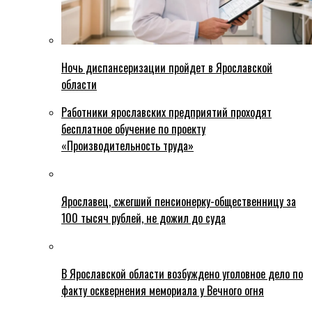
Ночь диспансеризации пройдет в Ярославской
области
Работники ярославских предприятий проходят
бесплатное обучение по проекту
«Производительность труда»
Ярославец, сжегший пенсионерку-общественницу за
100 тысяч рублей, не дожил до суда
В Ярославской области возбуждено уголовное дело по
факту осквернения мемориала у Вечного огня