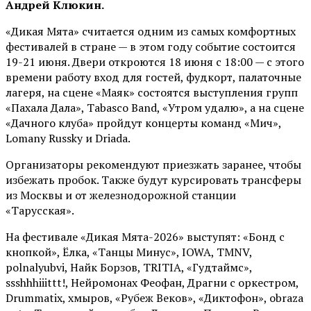
Андрей Клюкин.
«Дикая Мята» считается одним из самых комфортных
фестивалей в стране — в этом году событие состоится
19-21 июня. Двери откроются 18 июня с 18:00 — с этого
времени работу вход для гостей, фудкорт, палаточные
лагеря, на сцене «Маяк» состоятся выступления групп
«Пахала Дала», Tabasco Band, «Утром удалю», а на сцене
«Дачного клуба» пройдут концерты команд «Мич»,
Lomany Russky и Driada.
Организаторы рекомендуют приезжать заранее, чтобы
избежать пробок. Также будут курсировать трансферы
из Москвы и от железнодорожной станции
«Тарусская».
На фестивале «Дикая Мята-2026» выступят: «Бонд с
кнопкой», Ёлка, «Танцы Минус», IOWA, TMNV,
polnalyubvi, Найк Борзов, TRITIA, «Гудтаймс»,
ssshhhiiittt!, Нейромонах Феофан, Драгни с оркестром,
Drummatix, хмыров, «Рубеж Веков», «Диктофон», obraza