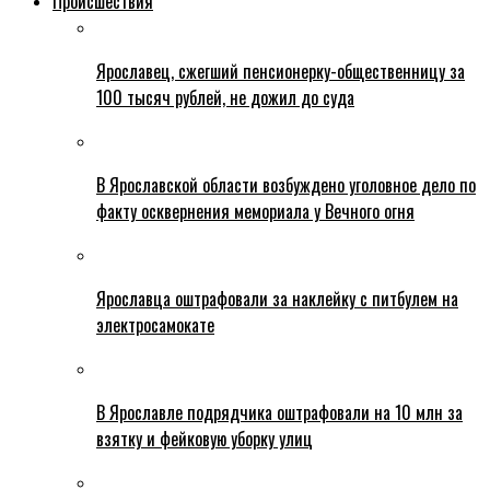
Происшествия
Ярославец, сжегший пенсионерку-общественницу за
100 тысяч рублей, не дожил до суда
В Ярославской области возбуждено уголовное дело по
факту осквернения мемориала у Вечного огня
Ярославца оштрафовали за наклейку с питбулем на
электросамокате
В Ярославле подрядчика оштрафовали на 10 млн за
взятку и фейковую уборку улиц