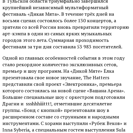
В Тульской области триумфально завершился
крупнейший независимый мультиформатный
фестиваль «Дикая Мята». В течение трёх дней на
восьми сценах состоялось более 130 концертов, а
зрители со всей России вновь превратили территорию
арт-кэмпа в один из самых ярких музыкальных
городов этого лета. Суммарная проходимость
фестиваля за три дня составила 53 983 посетителей.
Одной из главных особенностей события в этом году
стало рекордное количество эксклюзивных сетов,
премьер и шоу программ. На «Дикой Мяте» Ёлка
презентовала свое новое звучание, The Hatters
представили свой проект «Электроника», премьера
которого состоялась на новой сцене «Вашана Арена».
Большие специальные шоу с оркестром подготовили
Драгни и ssshhhiiittt!, отметившие десятилетие
группы. «Бонд с кнопкой» презентовали шоу в
расширенном составе со струнными и народными
инструментами. С хорами выступили «Рубеж Веков» и
Inna Syberia, а специальным гостем выступления Sula