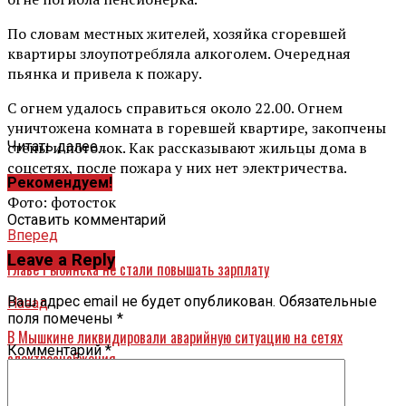
По словам местных жителей, хозяйка сгоревшей
квартиры злоупотребляла алкоголем. Очередная
пьянка и привела к пожару.
С огнем удалось справиться около 22.00. Огнем
уничтожена комната в горевшей квартире, закопчены
стены и потолок. Как рассказывают жильцы дома в
Читать далее ...
соцсетях, после пожара у них нет электричества.
Рекомендуем!
Фото: фотосток
Оставить комментарий
Вперед
Leave a Reply
Главе Рыбинска не стали повышать зарплату
Ваш адрес email не будет опубликован.
Обязательные
Назад
поля помечены
*
В Мышкине ликвидировали аварийную ситуацию на сетях
Комментарий
*
электроснабжения