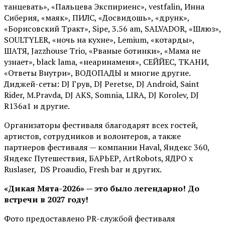
танцевать», «Пальцева Экспириенс», vestfalin, Инна
Сиберия, «маяк», ПИЛС, «Досвидошь», «друнк»,
«Борисовский Тракт», Sipe, 3.56 am, SALVADOR, «Шлюз»,
SOULTYLER, «ночь на кухне», Lemium, «котарды»,
ШАТЯ, Jazzhouse Trio, «Рваные ботинки», «Мама не
узнает», black lama, «неаринаменя», СЕЙЙЕС, ТКАНИ,
«Ответы Внутри», ВОДОПАДЫ и многие другие.
Диджей-сеты: DJ Грув, DJ Peretse, DJ Android, Saint
Rider, М.Pravda, DJ AKS, Somnia, LIRA, DJ Korolev, DJ
R136a1 и другие.
Организаторы фестиваля благодарят всех гостей,
артистов, сотрудников и волонтеров, а также
партнеров фестиваля — компании Haval, Яндекс 360,
Яндекс Путешествия, БАРЬЕР, ArtRobots, ЯДРО х
Ruslaser, DS Proaudio, Fresh bar и других.
«Дикая Мята-2026» — это было легендарно! До
встречи в 2027 году!
Фото предоставлено PR-службой фестиваля