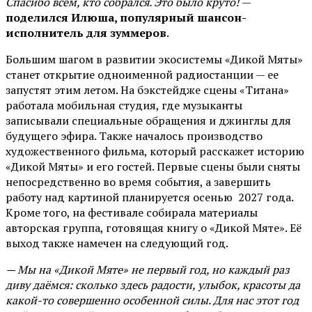
Спасибо всем, кто собрался. Это было круто!
—
поделился Илюша, популярный шансон-
исполнитель для зуммеров
.
Большим шагом в развитии экосистемы «Дикой Мяты»
станет открытие одноименной радиостанции — ее
запустят этим летом. На бэкстейдже сцены «Титана»
работала мобильная студия, где музыканты
записывали специальные обращения и джинглы для
будущего эфира. Также началось производство
художественного фильма, который расскажет историю
«Дикой Мяты» и его гостей. Первые сцены были сняты
непосредственно во время события, а завершить
работу над картиной планируется осенью 2027 года.
Кроме того, на фестивале собирала материалы
авторская группа, готовящая книгу о «Дикой Мяте». Её
выход также намечен на следующий год.
— Мы на «Дикой Мяте» не первый год, но каждый раз
диву даёмся: сколько здесь радости, улыбок, красоты да
какой-то совершенно особенной силы. Для нас этот год