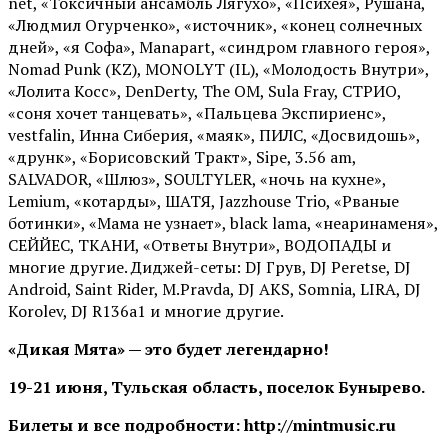
net, «Токсичный ансамбль Лягухо», «Психея», Рушана,
«Людмил Огурченко», «источник», «конец солнечных
дней», «я Софа», Manapart, «синдром главного героя»,
Nomad Punk (KZ), MONOLYT (IL), «Молодость Внутри»,
«Лолита Косс», DenDerty, The OM, Sula Fray, СТРИО,
«соня хочет танцевать», «Пальцева Экспириенс»,
vestfalin, Инна Сиберия, «маяк», ПИЛС, «Досвидошь»,
«друнк», «Борисовский Тракт», Sipe, 3.56 am,
SALVADOR, «Шлюз», SOULTYLER, «ночь на кухне»,
Lemium, «котарды», ШАТЯ, Jazzhouse Trio, «Рваные
ботинки», «Мама не узнает», black lama, «неаринаменя»,
СЕЙЙЕС, ТКАНИ, «Ответы Внутри», ВОДОПАДЫ и
многие другие. Диджей-сеты: DJ Грув, DJ Peretse, DJ
Android, Saint Rider, М.Pravda, DJ AKS, Somnia, LIRA, DJ
Korolev, DJ R136a1 и многие другие.
«Дикая Мята» — это будет легендарно!
19-21 июня, Тульская область, поселок Бунырево.
Билеты и все подробности: http://mintmusic.ru