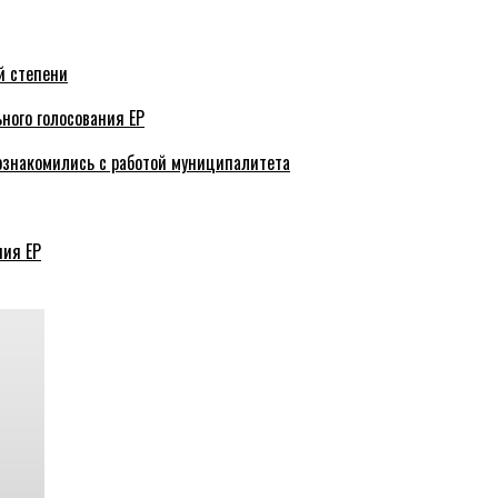
й степени
ного голосования ЕР
ознакомились с работой муниципалитета
ния ЕР