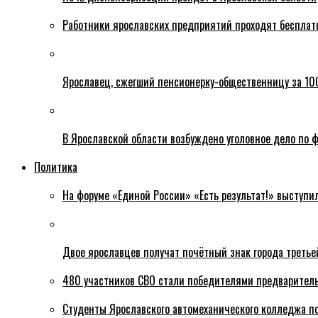
Работники ярославских предприятий проходят бесплат
Ярославец, сжегший пенсионерку-общественницу за 100
В Ярославской области возбуждено уголовное дело по ф
Политика
На форуме «Единой России» «Есть результат!» выступи
Двое ярославцев получат почётный знак города третье
480 участников СВО стали победителями предваритель
Студенты Ярославского автомеханического колледжа п