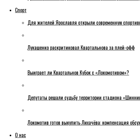
Спорт
Для жителей Ярославля открыли современную спортив
Лукашенко раскритиковал Квартальнова за плей-офф
Выиграет ли Квартальнов Кубок с «Локомотивом»?
Депутаты решали судьбу территории стадиона «Шинни
Локомотив готов выкупить Лихачёва: компенсация обс
О нас