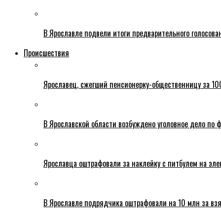
В Ярославле подвели итоги предварительного голосова
Происшествия
Ярославец, сжегший пенсионерку-общественницу за 100
В Ярославской области возбуждено уголовное дело по ф
Ярославца оштрафовали за наклейку с питбулем на эле
В Ярославле подрядчика оштрафовали на 10 млн за взя