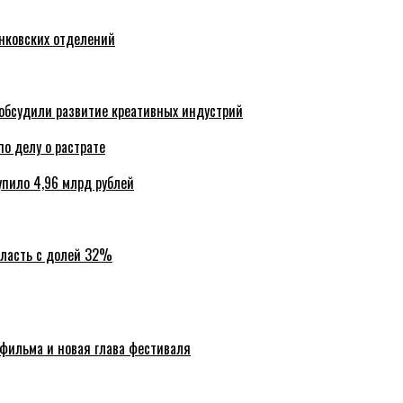
анковских отделений
обсудили развитие креативных индустрий
по делу о растрате
упило 4,96 млрд рублей
бласть с долей 32%
 фильма и новая глава фестиваля