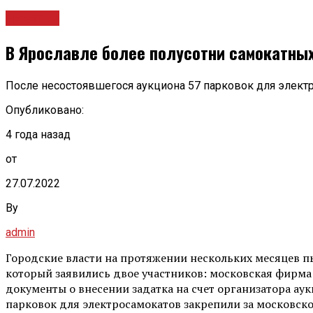
Новости
В Ярославле более полусотни самокатных
После несостоявшегося аукциона 57 парковок для элект
Опубликовано:
4 года назад
от
27.07.2022
By
admin
Городские власти на протяжении нескольких месяцев пы
который заявились двое участников: московская фирма
документы о внесении задатка на счет организатора аук
парковок для электросамокатов закрепили за московск