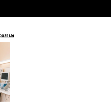
ислятся за москвичами
рославле