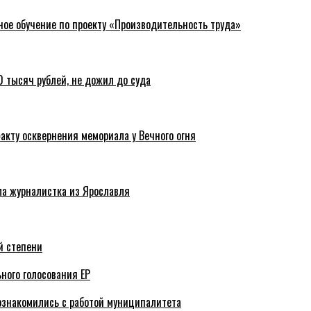
ное обучение по проекту «Производительность труда»
 тысяч рублей, не дожил до суда
акту осквернения мемориала у Вечного огня
ла журналистка из Ярославля
й степени
ного голосования ЕР
ознакомились с работой муниципалитета