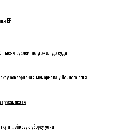
ния ЕР
 тысяч рублей, не дожил до суда
акту осквернения мемориала у Вечного огня
ктросамокате
тку и фейковую уборку улиц