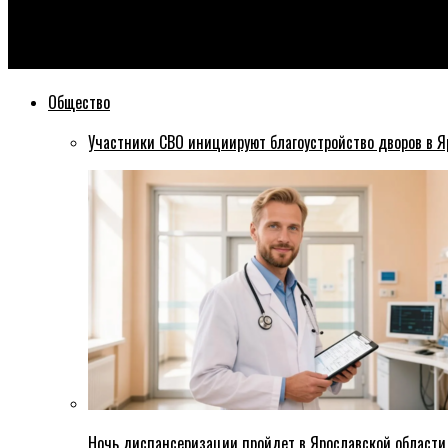
Эхо76
В Ярославле более полусотни самокатных парковок теперь ч
Общество
Участники СВО инициируют благоустройство дворов в Я
Ночь диспансеризации пройдет в Ярославской области