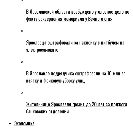
В Ярославской области возбуждено уголовное дело по
факту осквернения мемориала у Вечного огня
Ярославца оштрафовали за наклейку с питбулем на
электросамокате
В Ярославле подрядчика оштрафовали на 10 млн за
взятку и фейковую уборку улиц
Жительнице Ярославля грозит до 20 лет за поджоги
банковских отделений
Экономика