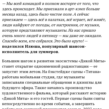
— Мы всей командой в полном восторге от того, что
здесь происходит. Мы приезжали в арт-кэмп больше
месяца назад, здесь было чистое поле. А сейчас
приезжаем — здесь всё в палатках, всё играет, всё живёт,
люди кайфуют от погоды, от настроения, от музыки,
которую представляют музыканты. На нас пришло
очень много людей в пятницу — мы даже не ожидали.
Спасибо всем, кто собрался. Это было круто!
—
поделился Илюша, популярный шансон-
исполнитель для зуммеров
.
Большим шагом в развитии экосистемы «Дикой Мяты»
станет открытие одноименной радиостанции — ее
запустят этим летом. На бэкстейдже сцены «Титана»
работала мобильная студия, где музыканты
записывали специальные обращения и джинглы для
будущего эфира. Также началось производство
художественного фильма, который расскажет историю
«Дикой Мяты» и его гостей. Первые сцены были сняты
непосредственно во время события, а завершить