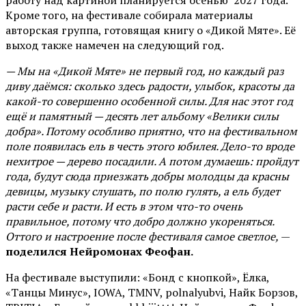
работу над картиной планируется осенью 2027 года.
Кроме того, на фестивале собирала материалы
авторская группа, готовящая книгу о «Дикой Мяте». Её
выход также намечен на следующий год.
— Мы на «Дикой Мяте» не первый год, но каждый раз
диву даёмся: сколько здесь радости, улыбок, красоты да
какой-то совершенно особенной силы. Для нас этот год
ещё и памятный — десять лет альбому «Велики силы
добра». Потому особливо приятно, что на фестивальном
поле появилась ель в честь этого юбилея. Дело-то вроде
нехитрое — дерево посадили. А потом думаешь: пройдут
года, будут сюда приезжать добры молодцы да красны
девицы, музыку слушать, по полю гулять, а ель будет
расти себе и расти. И есть в этом что-то очень
правильное, потому что добро должно укореняться.
Оттого и настроение после фестиваля самое светлое,
—
поделился Нейромонах Феофан.
На фестивале выступили: «Бонд с кнопкой», Ёлка,
«Танцы Минус», IOWA, TMNV, polnalyubvi, Найк Борзов,