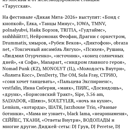
«Тарусская».
На фестивале «Дикая Мята-2026» выступят: «Бонд с
кнопкой», Ёлка, «Танцы Минус», IOWA, TMNV,
polnalyubvi, Найк Борзов, TRITIA, «Гудтаймс»,
ssshhhiiittt!, Нейромонах Феофан, Драгни с оркестром,
Drummatix, хмыров, «Рубеж Веков», «Диктофон», obraza
net, «Токсичный ансамбль Лягухо», «Психея», Рушана,
«Людмил Огурченко», «источник», «конец солнечных
дней», «я Софа», Manapart, «синдром главного героя»,
Nomad Punk (KZ), MONOLYT (IL), «Молодость Внутри»,
«Лолита Косс», DenDerty, The OM, Sula Fray, СТРИО,
«соня хочет танцевать», «Пальцева Экспириенс»,
vestfalin, Инна Сиберия, «маяк», ПИЛС, «Досвидошь»,
«друнк», «Борисовский Тракт», Sipe, 3.56 am,
SALVADOR, «Шлюз», SOULTYLER, «ночь на кухне»,
Lemium, «котарды», ШАТЯ, Jazzhouse Trio, «Рваные
ботинки», «Мама не узнает», black lama, «неаринаменя»,
СЕЙЙЕС, ТКАНИ, «Ответы Внутри», ВОДОПАДЫ и
многие другие. Диджей-сеты: DJ Грув, DJ Peretse, DJ