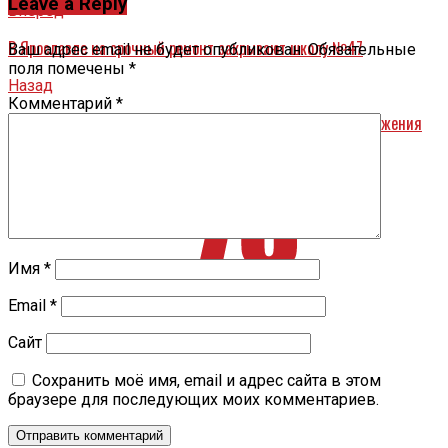
Leave a Reply
Вперед
В Ярославле на срочный ремонт закрывают школу №47
Ваш адрес email не будет опубликован.
Обязательные
поля помечены
*
Назад
Комментарий
*
О работах по созданию интеллектуальной системы обнаружения
очагов возгорания в Ярославской области
Имя
*
Email
*
Сайт
Сохранить моё имя, email и адрес сайта в этом
браузере для последующих моих комментариев.