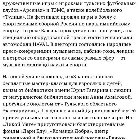
дружественные игры с игроками тульских футбольных
клубов «Арсенал» и ТЗМС, а также волейбольного
«Тулица». На фестивале прошли игры в боччу с
спортсменами сборной России по паралимпийскому
спорту. По реке Вашана проходили сап-прогулки, а на
специально оборудованной трассе гости тестировали
автомобили HAVAL. В лектории состоялись народные
пресс-конференции музыкантов, паблик-токи, лекции
и встречи со спикерами из самых разных сфер — от
музыки и медиа до науки и спорта.
На новой улице и площадке «Знание» прошли
бесплатные мастер-классы для взрослых и детей,
квизы от библиотеки имени Юрия Гагарина и лекции
от
натуралистом
библиотеки имени Анны Ахматовой,
прогулки с биологом от
«Тульского областного
Экзотариума»
, а Государственный Дарвиновский музей
привез уникальные экспонаты и настольные игры. На
«Дикой Мяте» присутствовали благотворительные
фонды «Дари Еду», «Команда Добра», центр
социальной и благотворительной помощи «Ранчо»,