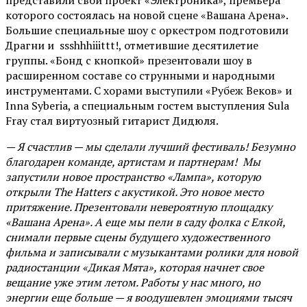
представили свой проект «Электроника», премьера
которого состоялась на новой сцене «Вашана Арена».
Большие специальные шоу с оркестром подготовили
Драгни и ssshhhiiittt!, отметившие десятилетие
группы. «Бонд с кнопкой» презентовали шоу в
расширенном составе со струнными и народными
инструментами. С хорами выступили «Рубеж Веков» и
Inna Syberia, а специальным гостем выступления Sula
Fray стал виртуозный гитарист Дидюля.
— Я счастлив — мы сделали лучший фестиваль! Безумно
благодарен команде, артистам и партнерам! Мы
запустили новое пространство «Лампа», которую
открыли The Hatters с акустикой. Это новое место
притяжение. Презентовали невероятную площадку
«Вашана Арена». А еще мы пели в саду фолка с Елкой,
снимали первые сцены будущего художественного
фильма и записывали с музыкантами ролики для новой
радиостанции «Дикая Мята», которая начнет свое
вещание уже этим летом. Работы у нас много, но
энергии еще больше — я воодушевлен эмоциями тысяч