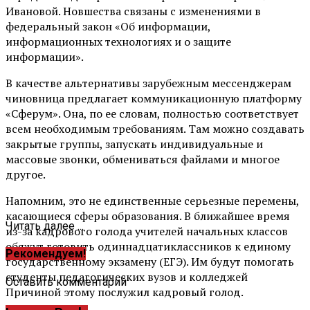
Ивановой. Новшества связаны с изменениями в
федеральный закон «Об информации,
информационных технологиях и о защите
информации».
В качестве альтернативы зарубежным мессенджерам
чиновница предлагает коммуникационную платформу
«Сферум». Она, по ее словам, полностью соответствует
всем необходимым требованиям. Там можно создавать
закрытые группы, запускать индивидуальные и
массовые звонки, обмениваться файлами и многое
другое.
Напомним, это не единственные серьезные перемены,
касающиеся сферы образования. В ближайшее время
Читать далее ...
из-за кадрового голода учителей начальных классов
обяжут готовить одиннадцатиклассников к единому
Рекомендуем!
государственному экзамену (ЕГЭ). Им будут помогать
студенты педагогических вузов и колледжей
Оставить комментарий
Причиной этому послужил кадровый голод.