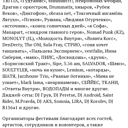
TRITIA, «Гудтаймс», ssshhhiiittt!, Нейромонах Феофан,
Драгни с оркестром, Drummatix, хмыров, «Рубеж
Веков», «Диктофон», obraza net, «Токсичный ансамбль
Лягухо», «Психея», Рушана, «Людмил Огурченко»,
«источник», «конец солнечных дней», «я Софа»,
Manapart, «синдром главного героя», Nomad Punk (KZ),
MONOLYT (IL), «Молодость Внутри», «Лолита Косс»,
DenDerty, The OM, Sula Fray, СТРИО, «соня хочет
танцевать», «Пальцева Экспириенс», vestfalin, Инна
Сиберия, «маяк», ПИЛС, «Досвидошь», «друнк»,
«Борисовский Тракт», Sipe, 3.56 am, SALVADOR, «Шлюз»,
SOULTYLER, «ночь на кухне», Lemium, «котарды»,
ШАТЯ, Jazzhouse Trio, «Рваные ботинки», «Мама не
узнает», black lama, «неаринаменя», СЕЙЙЕС, ТКАНИ,
«Ответы Внутри», ВОДОПАДЫ и многие другие.
Диджей-сеты: DJ Грув, DJ Peretse, DJ Android, Saint
Rider, М.Pravda, DJ AKS, Somnia, LIRA, DJ Korolev, DJ
R136a1 и другие.
Организаторы фестиваля благодарят всех гостей,
артистов, сотрудников и волонтеров, а также