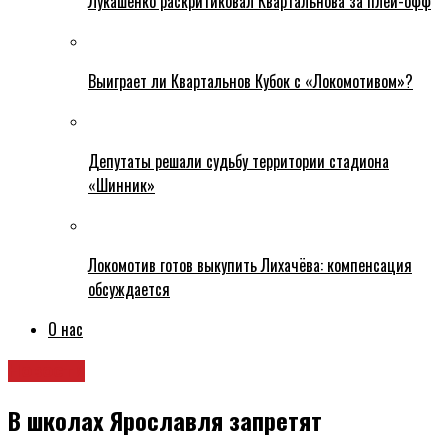
Лукашенко раскритиковал Квартальнова за плей-офф
Выиграет ли Квартальнов Кубок с «Локомотивом»?
Депутаты решали судьбу территории стадиона
«Шинник»
Локомотив готов выкупить Лихачёва: компенсация
обсуждается
О нас
Новости
В школах Ярославля запретят