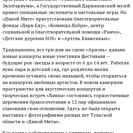
Экзотариума»
, а Государственный Дарвиновский музей
привез уникальные экспонаты и настольные игры. На
«Дикой Мяте» присутствовали благотворительные
фонды «Дари Еду», «Команда Добра», центр
социальной и благотворительной помощи «Ранчо»,
«Детские деревни SOS» и «Артель Блаженных».
Традиционно, все три дня на сцене
«Ариэль»
давали
живые концерты юные участники фестиваля —
будущие рок-звезды в возрасте от 6 до 14 лет. Работал
луна-парк и детский сад, где родители могли
временно оставить своих малышей, чтобы оторваться
на концертах любимых артистов. В новом камерном
пространстве для акустических концертов и
творческих встреч «Лампа» состоялись торжественные
церемонии бракосочетания и 12 пар официально
узаконили свои отношения. Здесь же была открыта
выставка с фотографиями разных лет Тульской
области и «Дикой Мяты».
Как всегда работали точки с кипятком, душевые