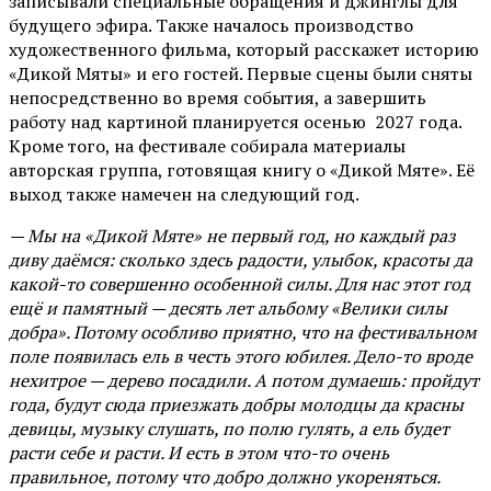
записывали специальные обращения и джинглы для
будущего эфира. Также началось производство
художественного фильма, который расскажет историю
«Дикой Мяты» и его гостей. Первые сцены были сняты
непосредственно во время события, а завершить
работу над картиной планируется осенью 2027 года.
Кроме того, на фестивале собирала материалы
авторская группа, готовящая книгу о «Дикой Мяте». Её
выход также намечен на следующий год.
— Мы на «Дикой Мяте» не первый год, но каждый раз
диву даёмся: сколько здесь радости, улыбок, красоты да
какой-то совершенно особенной силы. Для нас этот год
ещё и памятный — десять лет альбому «Велики силы
добра». Потому особливо приятно, что на фестивальном
поле появилась ель в честь этого юбилея. Дело-то вроде
нехитрое — дерево посадили. А потом думаешь: пройдут
года, будут сюда приезжать добры молодцы да красны
девицы, музыку слушать, по полю гулять, а ель будет
расти себе и расти. И есть в этом что-то очень
правильное, потому что добро должно укореняться.