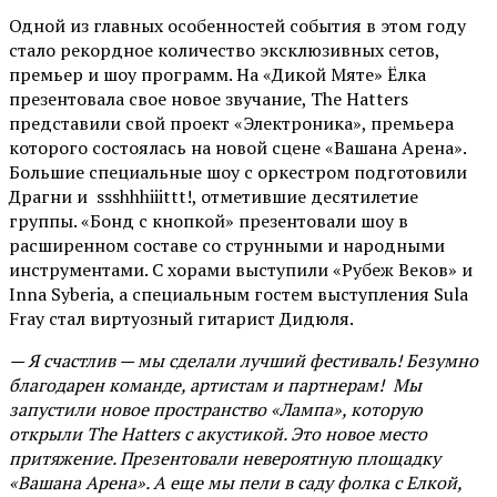
Одной из главных особенностей события в этом году
стало рекордное количество эксклюзивных сетов,
премьер и шоу программ. На «Дикой Мяте» Ёлка
презентовала свое новое звучание, The Hatters
представили свой проект «Электроника», премьера
которого состоялась на новой сцене «Вашана Арена».
Большие специальные шоу с оркестром подготовили
Драгни и ssshhhiiittt!, отметившие десятилетие
группы. «Бонд с кнопкой» презентовали шоу в
расширенном составе со струнными и народными
инструментами. С хорами выступили «Рубеж Веков» и
Inna Syberia, а специальным гостем выступления Sula
Fray стал виртуозный гитарист Дидюля.
— Я счастлив — мы сделали лучший фестиваль! Безумно
благодарен команде, артистам и партнерам! Мы
запустили новое пространство «Лампа», которую
открыли The Hatters с акустикой. Это новое место
притяжение. Презентовали невероятную площадку
«Вашана Арена». А еще мы пели в саду фолка с Елкой,