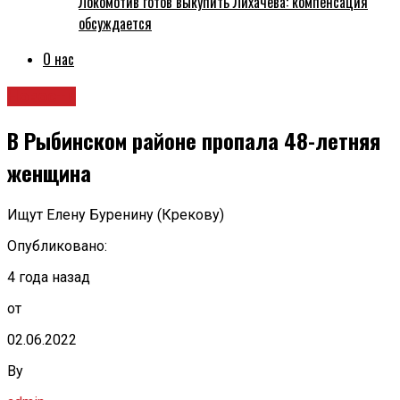
Локомотив готов выкупить Лихачёва: компенсация
обсуждается
О нас
Новости
В Рыбинском районе пропала 48-летняя
женщина
Ищут Елену Буренину (Крекову)
Опубликовано:
4 года назад
от
02.06.2022
By