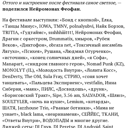
Оттого и настроение после фестиваля самое светлое,
—
поделился Нейромонах Феофан.
На фестивале выступили: «Бонд с кнопкой», Ёлка,
«Танцы Минус», IOWA, TMNV, polnalyubvi, Найк Борзов,
TRITIA, «Гудтаймс», ssshhhiiittt!, Нейромонах Феофан,
Драгни с оркестром, Drummatix, хмыров, «Рубеж
Веков», «Диктофон», obraza net, «Токсичный ансамбль
Лягухо», «Психея», Рушана, «Людмил Огурченко»,
«источник», «конец солнечных дней», «я Софа»,
Manapart, «синдром главного героя», Nomad Punk (KZ),
MONOLYT (IL), «Молодость Внутри», «Лолита Косс»,
DenDerty, The OM, Sula Fray, СТРИО, «соня хочет
танцевать», «Пальцева Экспириенс», vestfalin, Инна
Сиберия, «маяк», ПИЛС, «Досвидошь», «друнк»,
«Борисовский Тракт», Sipe, 3.56 am, SALVADOR, «Шлюз»,
SOULTYLER, «ночь на кухне», Lemium, «котарды»,
ШАТЯ, Jazzhouse Trio, «Рваные ботинки», «Мама не
узнает», black lama, «неаринаменя», СЕЙЙЕС, ТКАНИ,
«Ответы Внутри», ВОДОПАДЫ и многие другие.
Диджей-сеты: DJ Грув, DJ Peretse, DJ Android, Saint