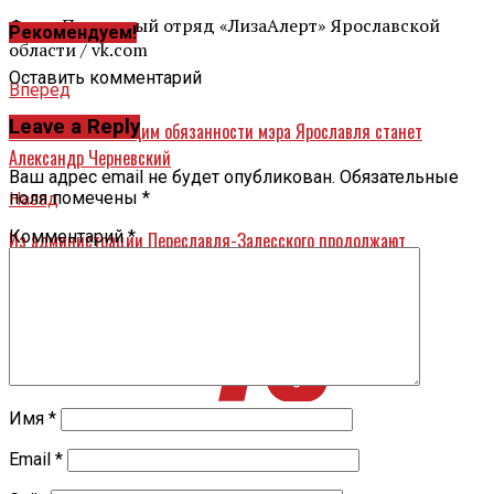
Фото: Поисковый отряд «ЛизаАлерт» Ярославской
Рекомендуем!
области / vk.com
Оставить комментарий
Вперед
Leave a Reply
Новым исполняющим обязанности мэра Ярославля станет
Александр Черневский
Ваш адрес email не будет опубликован.
Обязательные
поля помечены
*
Назад
Комментарий
*
Из администрации Переславля-Залесского продолжают
увольняться ведущие сотрудники
Имя
*
Email
*