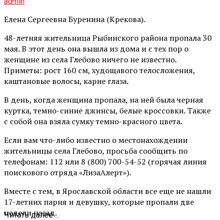
admin
Елена Сергеевна Буренина (Крекова).
48-летняя жительница Рыбинского района пропала 30
мая. В этот день она вышла из дома и с тех пор о
женщине из села Глебово ничего не известно.
Приметы: рост 160 см, худощавого телосложения,
каштановые волосы, карие глаза.
В день, когда женщина пропала, на ней была черная
куртка, темно-синие джинсы, белые кроссовки. Также
с собой она взяла сумку темно-красного цвета.
Если вам что-либо известно о местонахождении
жительницы села Глебово, просьба сообщить по
телефонам: 112 или 8 (800) 700-54-52 (горячая линия
поискового отряда «ЛизаАлерт»).
Вместе с тем, в Ярославской области все еще не нашли
17-летних парня и девушку, которые пропали две
недели назад.
Читать далее ...