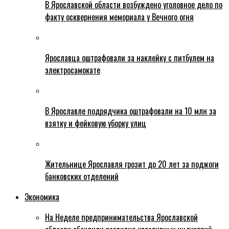
В Ярославской области возбуждено уголовное дело по
факту осквернения мемориала у Вечного огня
Ярославца оштрафовали за наклейку с питбулем на
электросамокате
В Ярославле подрядчика оштрафовали на 10 млн за
взятку и фейковую уборку улиц
Жительнице Ярославля грозит до 20 лет за поджоги
банковских отделений
Экономика
На Неделе предпринимательства Ярославской