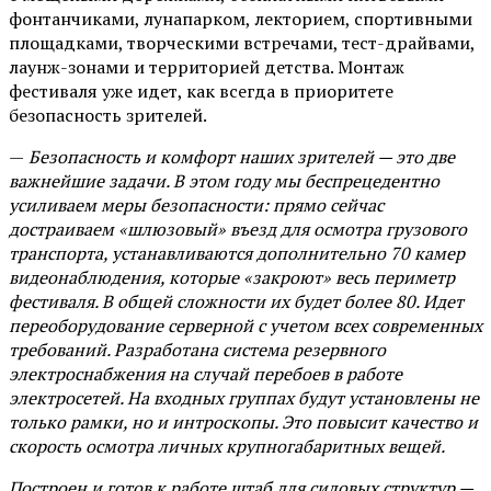
фонтанчиками, лунапарком, лекторием, спортивными
площадками, творческими встречами, тест-драйвами,
лаунж-зонами и территорией детства. Монтаж
фестиваля уже идет, как всегда в приоритете
безопасность зрителей.
—
Безопасность и комфорт наших зрителей — это две
важнейшие задачи. В этом году мы беспрецедентно
усиливаем меры безопасности: прямо сейчас
достраиваем «шлюзовый» въезд для осмотра грузового
транспорта, устанавливаются дополнительно 70 камер
видеонаблюдения, которые «закроют» весь периметр
фестиваля. В общей сложности их будет более 80. Идет
переоборудование серверной с учетом всех современных
требований. Разработана система резервного
электроснабжения на случай перебоев в работе
электросетей. На входных группах будут установлены не
только рамки, но и интроскопы. Это повысит качество и
скорость осмотра личных крупногабаритных вещей.
Построен и готов к работе штаб для силовых структур —