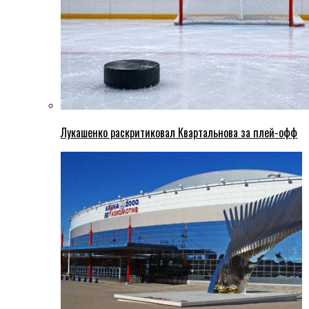
Лукашенко раскритиковал Квартальнова за плей-офф