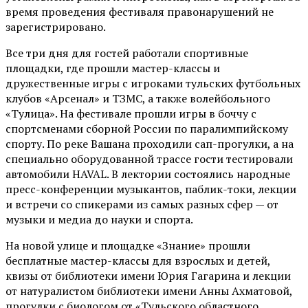
время проведения фестиваля правонарушений не
зарегистрировано.
Все три дня для гостей работали спортивные
площадки, где прошли мастер-классы и
дружественные игры с игроками тульских футбольных
клубов «Арсенал» и ТЗМС, а также волейбольного
«Тулица». На фестивале прошли игры в боччу с
спортсменами сборной России по паралимпийскому
спорту. По реке Вашана проходили сап-прогулки, а на
специально оборудованной трассе гости тестировали
автомобили HAVAL. В лектории состоялись народные
пресс-конференции музыкантов, паблик-токи, лекции
и встречи со спикерами из самых разных сфер — от
музыки и медиа до науки и спорта.
На новой улице и площадке «Знание» прошли
бесплатные мастер-классы для взрослых и детей,
квизы от библиотеки имени Юрия Гагарина и лекции
от
натуралистом
библиотеки имени Анны Ахматовой,
прогулки с биологом от
«Тульского областного