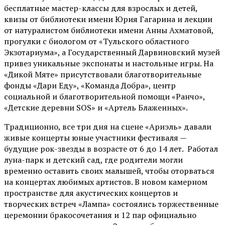
бесплатные мастер-классы для взрослых и детей,
квизы от библиотеки имени Юрия Гагарина и лекции
от
натуралистом
библиотеки имени Анны Ахматовой,
прогулки с биологом от
«Тульского областного
Экзотариума»
, а Государственный Дарвиновский музей
привез уникальные экспонаты и настольные игры. На
«Дикой Мяте» присутствовали благотворительные
фонды «Дари Еду», «Команда Добра», центр
социальной и благотворительной помощи «Ранчо»,
«Детские деревни SOS» и «Артель Блаженных».
Традиционно, все три дня на сцене
«Ариэль»
давали
живые концерты юные участники фестиваля —
будущие рок-звезды в возрасте от 6 до 14 лет. Работал
луна-парк и детский сад, где родители могли
временно оставить своих малышей, чтобы оторваться
на концертах любимых артистов. В новом камерном
пространстве для акустических концертов и
творческих встреч «Лампа» состоялись торжественные
церемонии бракосочетания и 12 пар официально