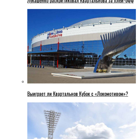
Лукашенко раскритиковал Квартальнова за плей-офф
Выиграет ли Квартальнов Кубок с «Локомотивом»?