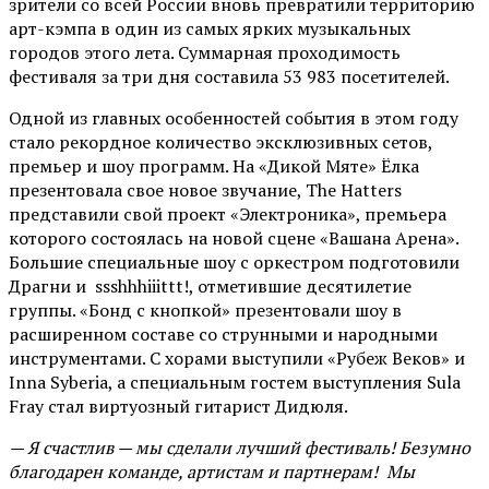
зрители со всей России вновь превратили территорию
арт-кэмпа в один из самых ярких музыкальных
городов этого лета. Суммарная проходимость
фестиваля за три дня составила 53 983 посетителей.
Одной из главных особенностей события в этом году
стало рекордное количество эксклюзивных сетов,
премьер и шоу программ. На «Дикой Мяте» Ёлка
презентовала свое новое звучание, The Hatters
представили свой проект «Электроника», премьера
которого состоялась на новой сцене «Вашана Арена».
Большие специальные шоу с оркестром подготовили
Драгни и ssshhhiiittt!, отметившие десятилетие
группы. «Бонд с кнопкой» презентовали шоу в
расширенном составе со струнными и народными
инструментами. С хорами выступили «Рубеж Веков» и
Inna Syberia, а специальным гостем выступления Sula
Fray стал виртуозный гитарист Дидюля.
— Я счастлив — мы сделали лучший фестиваль! Безумно
благодарен команде, артистам и партнерам! Мы