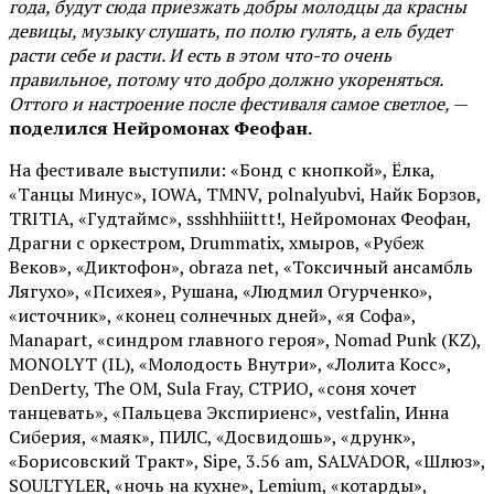
года, будут сюда приезжать добры молодцы да красны
девицы, музыку слушать, по полю гулять, а ель будет
расти себе и расти. И есть в этом что-то очень
правильное, потому что добро должно укореняться.
Оттого и настроение после фестиваля самое светлое,
—
поделился Нейромонах Феофан.
На фестивале выступили: «Бонд с кнопкой», Ёлка,
«Танцы Минус», IOWA, TMNV, polnalyubvi, Найк Борзов,
TRITIA, «Гудтаймс», ssshhhiiittt!, Нейромонах Феофан,
Драгни с оркестром, Drummatix, хмыров, «Рубеж
Веков», «Диктофон», obraza net, «Токсичный ансамбль
Лягухо», «Психея», Рушана, «Людмил Огурченко»,
«источник», «конец солнечных дней», «я Софа»,
Manapart, «синдром главного героя», Nomad Punk (KZ),
MONOLYT (IL), «Молодость Внутри», «Лолита Косс»,
DenDerty, The OM, Sula Fray, СТРИО, «соня хочет
танцевать», «Пальцева Экспириенс», vestfalin, Инна
Сиберия, «маяк», ПИЛС, «Досвидошь», «друнк»,
«Борисовский Тракт», Sipe, 3.56 am, SALVADOR, «Шлюз»,
SOULTYLER, «ночь на кухне», Lemium, «котарды»,