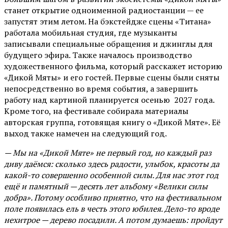
станет открытие одноименной радиостанции — ее
запустят этим летом. На бэкстейдже сцены «Титана»
работала мобильная студия, где музыканты
записывали специальные обращения и джинглы для
будущего эфира. Также началось производство
художественного фильма, который расскажет историю
«Дикой Мяты» и его гостей. Первые сцены были сняты
непосредственно во время события, а завершить
работу над картиной планируется осенью 2027 года.
Кроме того, на фестивале собирала материалы
авторская группа, готовящая книгу о «Дикой Мяте». Её
выход также намечен на следующий год.
— Мы на «Дикой Мяте» не первый год, но каждый раз
диву даёмся: сколько здесь радости, улыбок, красоты да
какой-то совершенно особенной силы. Для нас этот год
ещё и памятный — десять лет альбому «Велики силы
добра». Потому особливо приятно, что на фестивальном
поле появилась ель в честь этого юбилея. Дело-то вроде
нехитрое — дерево посадили. А потом думаешь: пройдут