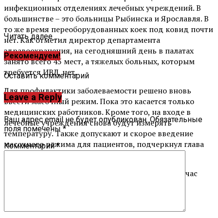
инфекционных отделениях лечебных учреждений. В
большинстве – это больницы Рыбинска и Ярославля. В
то же время переоборудованных коек под ковид почти
Читать далее ...
нет. Как отметил директор департамента
здравоохранения, на сегодняшний день в палатах
Рекомендуем!
занято всего 45 мест, а тяжелых больных, которым
требуется ИВЛ, нет.
Оставить комментарий
Для профилактики заболеваемости решено вновь
Leave a Reply
ввести масочный режим. Пока это касается только
медицинских работников. Кроме того, на входе в
Ваш адрес email не будет опубликован.
Обязательные
лечебные учреждения снова будут измерять
поля помечены
*
температуру. Также допускают и скорое введение
масочного режима для пациентов, подчеркнул глава
Комментарий
*
областного департамента здравоохранения.
Вместе с тем Сергей Луганский отметил, что сейчас
распространяется модифицированный штамм
«омикрона» – «кентавр», поэтому не стоит
пренебрегать вакцинацией.