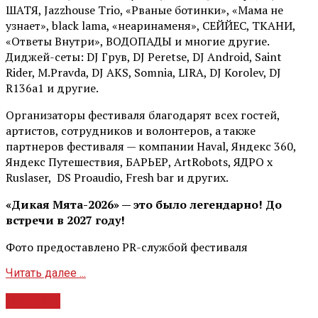
ШАТЯ, Jazzhouse Trio, «Рваные ботинки», «Мама не
узнает», black lama, «неаринаменя», СЕЙЙЕС, ТКАНИ,
«Ответы Внутри», ВОДОПАДЫ и многие другие.
Диджей-сеты: DJ Грув, DJ Peretse, DJ Android, Saint
Rider, М.Pravda, DJ AKS, Somnia, LIRA, DJ Korolev, DJ
R136a1 и другие.
Организаторы фестиваля благодарят всех гостей,
артистов, сотрудников и волонтеров, а также
партнеров фестиваля — компании Haval, Яндекс 360,
Яндекс Путешествия, БАРЬЕР, ArtRobots, ЯДРО х
Ruslaser, DS Proaudio, Fresh bar и других.
«Дикая Мята-2026» — это было легендарно! До
встречи в 2027 году!
Фото предоставлено PR-службой фестиваля
Читать далее ...
Новости