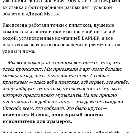
узаконили свои отношения. Здесь же была открыта
выставка с фотографиями разных лет Тульской
области и «Дикой Мяты».
Как всегда работали точки с кипятком, душевые
комплексы и фонтанчики с бесплатной питьевой
водой, установленные компанией БАРЬЕР, а все
палаточные лагеря были освещены и размечены на
улицы и дома.
— Мы всей командой в полном восторге от того, что
здесь происходит. Мы приезжали в арт-кэмп больше
месяца назад, здесь было чистое поле. А сейчас
приезжаем — здесь всё в палатках, всё играет, всё живёт,
люди кайфуют от погоды, от настроения, от музыки,
которую представляют музыканты. На нас пришло
очень много людей в пятницу — мы даже не ожидали.
Спасибо всем, кто собрался. Это было круто!
—
поделился Илюша, популярный шансон-
исполнитель для зуммеров
.
Большим шагом в развитии экосистемы «Дикой Мяты»