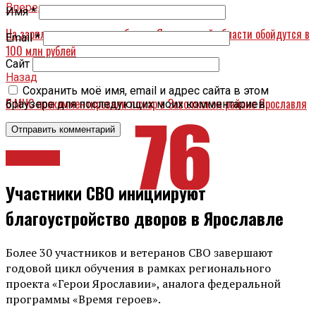
Вперед
Имя
*
На зарплаты и камеры: выборы в Ярославской области обойдутся в
Email
*
100 млн рублей
Сайт
Назад
Сохранить моё имя, email и адрес сайта в этом
В МЧС прокомментировали пожар в Заволжском районе Ярославля
браузере для последующих моих комментариев.
Новости
Участники СВО инициируют
благоустройство дворов в Ярославле
Более 30 участников и ветеранов СВО завершают
годовой цикл обучения в рамках регионального
проекта «Герои Ярославии», аналога федеральной
программы «Время героев».