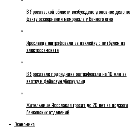
В Ярославской области возбуждено уголовное дело по
факту осквернения мемориала у Вечного огня
Ярославца оштрафовали за наклейку с питбулем на
электросамокате
В Ярославле подрядчика оштрафовали на 10 млн за
взятку и фейковую уборку улиц
Жительнице Ярославля грозит до 20 лет за поджоги
банковских отделений
Экономика