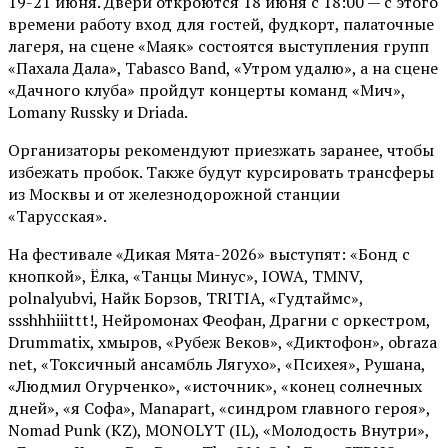
19-21 июня. Двери откроются 18 июня с 18:00 — с этого
времени работу вход для гостей, фудкорт, палаточные
лагеря, на сцене «Маяк» состоятся выступления групп
«Пахала Дала», Tabasco Band, «Утром удалю», а на сцене
«Дачного клуба» пройдут концерты команд «Мич»,
Lomany Russky и Driada.
Организаторы рекомендуют приезжать заранее, чтобы
избежать пробок. Также будут курсировать трансферы
из Москвы и от железнодорожной станции
«Тарусская».
На фестивале «Дикая Мята-2026» выступят: «Бонд с
кнопкой», Ёлка, «Танцы Минус», IOWA, TMNV,
polnalyubvi, Найк Борзов, TRITIA, «Гудтаймс»,
ssshhhiiittt!, Нейромонах Феофан, Драгни с оркестром,
Drummatix, хмыров, «Рубеж Веков», «Диктофон», obraza
net, «Токсичный ансамбль Лягухо», «Психея», Рушана,
«Людмил Огурченко», «источник», «конец солнечных
дней», «я Софа», Manapart, «синдром главного героя»,
Nomad Punk (KZ), MONOLYT (IL), «Молодость Внутри»,