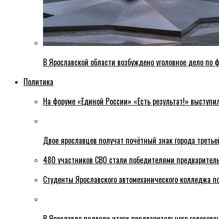
В Ярославской области возбуждено уголовное дело по ф
Политика
На форуме «Единой России» «Есть результат!» выступи
Двое ярославцев получат почётный знак города третье
480 участников СВО стали победителями предваритель
Студенты Ярославского автомеханического колледжа п
В Ярославле подвели итоги предварительного голосова