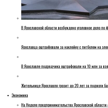
В Ярославской области возбуждено уголовное дело по ф
Ярославца оштрафовали за наклейку с питбулем на эле
В Ярославле подрядчика оштрафовали на 10 млн за взя
Жительнице Ярославля грозит до 20 лет за поджоги б
Экономика
На Неделе предпринимательства Ярославской области 