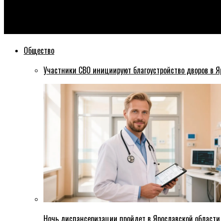
Эхо76
В Дагестане 2-летний ребенок отравился бабушкиными табл
Общество
Участники СВО инициируют благоустройство дворов в Я
Ночь диспансеризации пройдет в Ярославской области