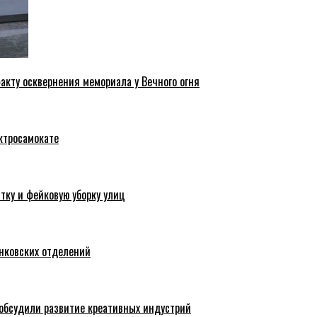
акту осквернения мемориала у Вечного огня
ктросамокате
тку и фейковую уборку улиц
анковских отделений
обсудили развитие креативных индустрий