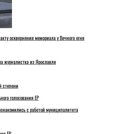
акту осквернения мемориала у Вечного огня
ла журналистка из Ярославля
й степени
ного голосования ЕР
ознакомились с работой муниципалитета
ния ЕР