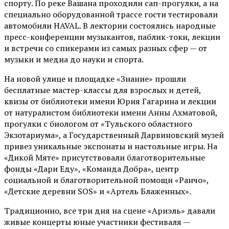
спорту. По реке Вашана проходили сап-прогулки, а на
специально оборудованной трассе гости тестировали
автомобили HAVAL. В лектории состоялись народные
пресс-конференции музыкантов, паблик-токи, лекции
и встречи со спикерами из самых разных сфер — от
музыки и медиа до науки и спорта.
На новой улице и площадке «Знание» прошли
бесплатные мастер-классы для взрослых и детей,
квизы от библиотеки имени Юрия Гагарина и лекции
от
натуралистом
библиотеки имени Анны Ахматовой,
прогулки с биологом от
«Тульского областного
Экзотариума»
, а Государственный Дарвиновский музей
привез уникальные экспонаты и настольные игры. На
«Дикой Мяте» присутствовали благотворительные
фонды «Дари Еду», «Команда Добра», центр
социальной и благотворительной помощи «Ранчо»,
«Детские деревни SOS» и «Артель Блаженных».
Традиционно, все три дня на сцене
«Ариэль»
давали
живые концерты юные участники фестиваля —