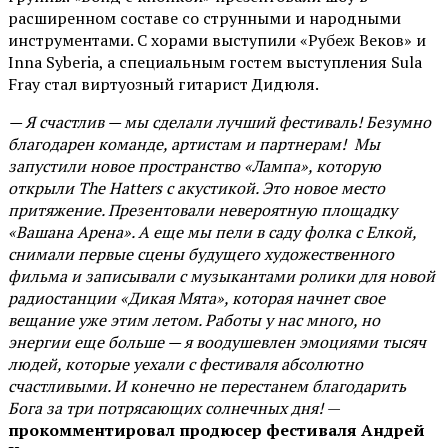
расширенном составе со струнными и народными
инструментами. С хорами выступили «Рубеж Веков» и
Inna Syberia, а специальным гостем выступления Sula
Fray стал виртуозный гитарист Дидюля.
— Я счастлив — мы сделали лучший фестиваль! Безумно
благодарен команде, артистам и партнерам! Мы
запустили новое пространство «Лампа», которую
открыли The Hatters с акустикой. Это новое место
притяжение. Презентовали невероятную площадку
«Вашана Арена». А еще мы пели в саду фолка с Елкой,
снимали первые сцены будущего художественного
фильма и записывали с музыкантами ролики для новой
радиостанции «Дикая Мята», которая начнет свое
вещание уже этим летом. Работы у нас много, но
энергии еще больше — я воодушевлен эмоциями тысяч
людей, которые уехали с фестиваля абсолютно
счастливыми. И конечно не перестанем благодарить
Бога за три потрясающих солнечных дня!
—
прокомментировал продюсер фестиваля Андрей