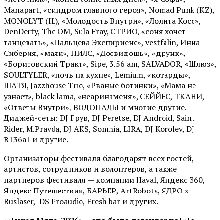
Manapart, «синдром главного героя», Nomad Punk (KZ),
MONOLYT (IL), «Молодость Внутри», «Лолита Косс»,
DenDerty, The OM, Sula Fray, СТРИО, «соня хочет
танцевать», «Пальцева Экспириенс», vestfalin, Инна
Сиберия, «маяк», ПИЛС, «Досвидошь», «друнк»,
«Борисовский Тракт», Sipe, 3.56 am, SALVADOR, «Шлюз»,
SOULTYLER, «ночь на кухне», Lemium, «котарды»,
ШАТЯ, Jazzhouse Trio, «Рваные ботинки», «Мама не
узнает», black lama, «неаринаменя», СЕЙЙЕС, ТКАНИ,
«Ответы Внутри», ВОДОПАДЫ и многие другие.
Диджей-сеты: DJ Грув, DJ Peretse, DJ Android, Saint
Rider, М.Pravda, DJ AKS, Somnia, LIRA, DJ Korolev, DJ
R136a1 и другие.
Организаторы фестиваля благодарят всех гостей,
артистов, сотрудников и волонтеров, а также
партнеров фестиваля — компании Haval, Яндекс 360,
Яндекс Путешествия, БАРЬЕР, ArtRobots, ЯДРО х
Ruslaser, DS Proaudio, Fresh bar и других.