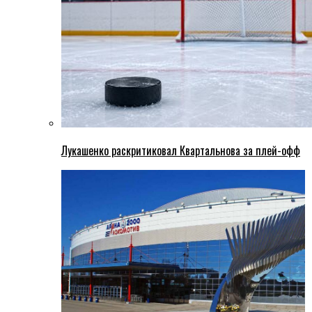
Лукашенко раскритиковал Квартальнова за плей-офф