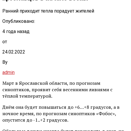
Ранний приходит тепла порадует жителей
Опубликовано:
4 года назад
от
24.02.2022
By
admin
Март в Ярославской области, по прогнозам
синоптиков, проявит себя весенними ливнями с
тёплой температурой.
Днём она будет повышаться до +6…+8 градусов, а в
ночное время, по прогнозам синоптиков «Фобос»,
опустится до -1..+2 градусов.
Обильные дожди иногда будут переходить в снег, но