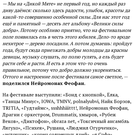
— Мы на «Дикой Мяте» не первый год, но каждый раз
диву даёмся: сколько здесь радости, улыбок, красоты да
какой-то совершенно особенной силы. Для нас этот год
ещё и памятный — десять лет альбому «Велики силы
добра». Потому особливо приятно, что на фестивальном
поле появилась ель в честь этого юбилея. Дело-то вроде
нехитрое — дерево посадили. А потом думаешь: пройдут
года, будут сюда приезжать добры молодцы да красны
девицы, музыку слушать, по полю гулять, а ель будет
расти себе и расти. И есть в этом что-то очень
правильное, потому что добро должно укореняться.
Оттого и настроение после фестиваля самое светлое,
—
поделился Нейромонах Феофан.
На фестивале выступили: «Бонд с кнопкой», Ёлка,
«Танцы Минус», IOWA, TMNV, polnalyubvi, Найк Борзов,
TRITIA, «Гудтаймс», ssshhhiiittt!, Нейромонах Феофан,
Драгни с оркестром, Drummatix, хмыров, «Рубеж
Веков», «Диктофон», obraza net, «Токсичный ансамбль
Лягухо», «Психея», Рушана, «Людмил Огурченко»,
«источник», «конец солнечных дней», «я Софа»,