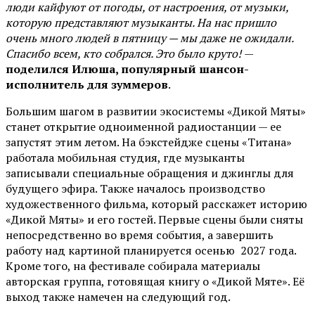
люди кайфуют от погоды, от настроения, от музыки,
которую представляют музыканты. На нас пришло
очень много людей в пятницу — мы даже не ожидали.
Спасибо всем, кто собрался. Это было круто!
—
поделился Илюша, популярный шансон-
исполнитель для зуммеров
.
Большим шагом в развитии экосистемы «Дикой Мяты»
станет открытие одноименной радиостанции — ее
запустят этим летом. На бэкстейдже сцены «Титана»
работала мобильная студия, где музыканты
записывали специальные обращения и джинглы для
будущего эфира. Также началось производство
художественного фильма, который расскажет историю
«Дикой Мяты» и его гостей. Первые сцены были сняты
непосредственно во время события, а завершить
работу над картиной планируется осенью 2027 года.
Кроме того, на фестивале собирала материалы
авторская группа, готовящая книгу о «Дикой Мяте». Её
выход также намечен на следующий год.