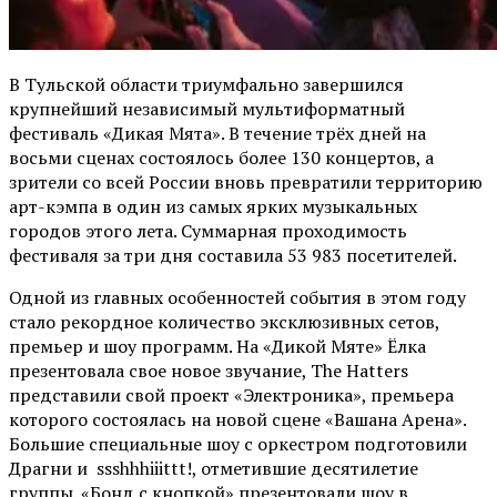
В Тульской области триумфально завершился
крупнейший независимый мультиформатный
фестиваль «Дикая Мята». В течение трёх дней на
восьми сценах состоялось более 130 концертов, а
зрители со всей России вновь превратили территорию
арт-кэмпа в один из самых ярких музыкальных
городов этого лета. Суммарная проходимость
фестиваля за три дня составила 53 983 посетителей.
Одной из главных особенностей события в этом году
стало рекордное количество эксклюзивных сетов,
премьер и шоу программ. На «Дикой Мяте» Ёлка
презентовала свое новое звучание, The Hatters
представили свой проект «Электроника», премьера
которого состоялась на новой сцене «Вашана Арена».
Большие специальные шоу с оркестром подготовили
Драгни и ssshhhiiittt!, отметившие десятилетие
группы. «Бонд с кнопкой» презентовали шоу в