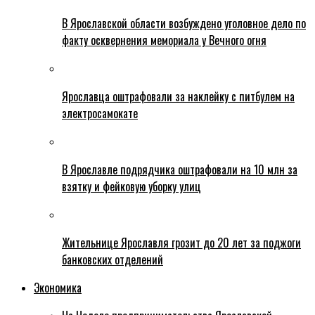
В Ярославской области возбуждено уголовное дело по
факту осквернения мемориала у Вечного огня
Ярославца оштрафовали за наклейку с питбулем на
электросамокате
В Ярославле подрядчика оштрафовали на 10 млн за
взятку и фейковую уборку улиц
Жительнице Ярославля грозит до 20 лет за поджоги
банковских отделений
Экономика