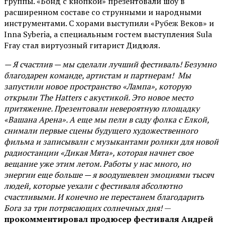
группы. «Бонд с кнопкой» презентовали шоу в
расширенном составе со струнными и народными
инструментами. С хорами выступили «Рубеж Веков» и
Inna Syberia, а специальным гостем выступления Sula
Fray стал виртуозный гитарист Дидюля.
— Я счастлив — мы сделали лучший фестиваль! Безумно
благодарен команде, артистам и партнерам! Мы
запустили новое пространство «Лампа», которую
открыли The Hatters с акустикой. Это новое место
притяжение. Презентовали невероятную площадку
«Вашана Арена». А еще мы пели в саду фолка с Елкой,
снимали первые сцены будущего художественного
фильма и записывали с музыкантами ролики для новой
радиостанции «Дикая Мята», которая начнет свое
вещание уже этим летом. Работы у нас много, но
энергии еще больше — я воодушевлен эмоциями тысяч
людей, которые уехали с фестиваля абсолютно
счастливыми. И конечно не перестанем благодарить
Бога за три потрясающих солнечных дня!
—
прокомментировал продюсер фестиваля Андрей