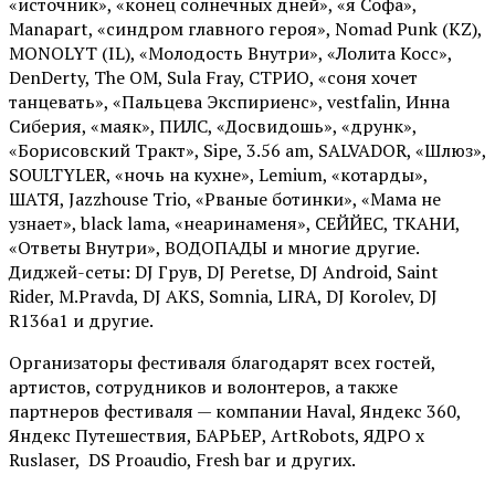
«источник», «конец солнечных дней», «я Софа»,
Manapart, «синдром главного героя», Nomad Punk (KZ),
MONOLYT (IL), «Молодость Внутри», «Лолита Косс»,
DenDerty, The OM, Sula Fray, СТРИО, «соня хочет
танцевать», «Пальцева Экспириенс», vestfalin, Инна
Сиберия, «маяк», ПИЛС, «Досвидошь», «друнк»,
«Борисовский Тракт», Sipe, 3.56 am, SALVADOR, «Шлюз»,
SOULTYLER, «ночь на кухне», Lemium, «котарды»,
ШАТЯ, Jazzhouse Trio, «Рваные ботинки», «Мама не
узнает», black lama, «неаринаменя», СЕЙЙЕС, ТКАНИ,
«Ответы Внутри», ВОДОПАДЫ и многие другие.
Диджей-сеты: DJ Грув, DJ Peretse, DJ Android, Saint
Rider, М.Pravda, DJ AKS, Somnia, LIRA, DJ Korolev, DJ
R136a1 и другие.
Организаторы фестиваля благодарят всех гостей,
артистов, сотрудников и волонтеров, а также
партнеров фестиваля — компании Haval, Яндекс 360,
Яндекс Путешествия, БАРЬЕР, ArtRobots, ЯДРО х
Ruslaser, DS Proaudio, Fresh bar и других.