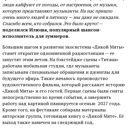
люди кайфуют от погоды, от настроения, от музыки,
которую представляют музыканты. На нас пришло
очень много людей в пятницу — мы даже не ожидали.
Спасибо всем, кто собрался. Это было круто!
—
поделился Илюша, популярный шансон-
исполнитель для зуммеров
.
Большим шагом в развитии экосистемы «Дикой Мяты»
станет открытие одноименной радиостанции — ее
запустят этим летом. На бэкстейдже сцены «Титана»
работала мобильная студия, где музыканты
записывали специальные обращения и джинглы для
будущего эфира. Также началось производство
художественного фильма, который расскажет историю
«Дикой Мяты» и его гостей. Первые сцены были сняты
непосредственно во время события, а завершить
работу над картиной планируется осенью 2027 года.
Кроме того, на фестивале собирала материалы
авторская группа, готовящая книгу о «Дикой Мяте». Её
выход также намечен на следующий год.