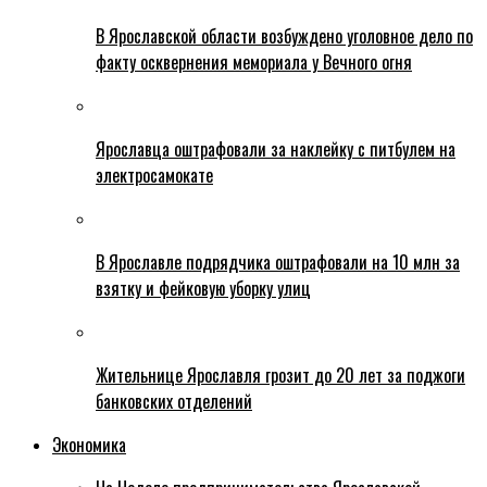
В Ярославской области возбуждено уголовное дело по
факту осквернения мемориала у Вечного огня
Ярославца оштрафовали за наклейку с питбулем на
электросамокате
В Ярославле подрядчика оштрафовали на 10 млн за
взятку и фейковую уборку улиц
Жительнице Ярославля грозит до 20 лет за поджоги
банковских отделений
Экономика