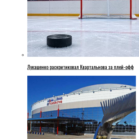
Лукашенко раскритиковал Квартальнова за плей-офф