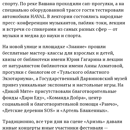
спорту. По реке Вашана проходили сап-прогулки, а на
специально оборудованной трассе гости тестировали
автомобили HAVAL. В лектории состоялись народные
пресс-конференции музыкантов, паблик-токи, лекции
и встречи со спикерами из самых разных сфер — от
музыки и медиа до науки и спорта.
На новой улице и площадке «Знание» прошли
бесплатные мастер-классы для взрослых и детей,
квизы от библиотеки имени Юрия Гагарина и лекции
от
натуралистом
библиотеки имени Анны Ахматовой,
прогулки с биологом от
«Тульского областного
Экзотариума»
, а Государственный Дарвиновский музей
привез уникальные экспонаты и настольные игры. На
«Дикой Мяте» присутствовали благотворительные
фонды «Дари Еду», «Команда Добра», центр
социальной и благотворительной помощи «Ранчо»,
«Детские деревни SOS» и «Артель Блаженных».
Традиционно, все три дня на сцене
«Ариэль»
давали
живые концерты юные участники фестиваля —