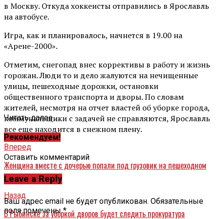
в Москву. Откуда хоккеисты отправились в Ярославль
на автобусе.
Игра, как и планировалось, начнется в 19.00 на
«Арене-2000».
Отметим, снегопад внес коррективы в работу и жизнь
горожан. Люди то и дело жалуются на нечищенные
улицы, пешеходные дорожки, остановки
общественного транспорта и дворы. По словам
жителей, несмотря на отчет властей об уборке города,
коммунальщики с задачей не справляются, Ярославль
Читать далее ...
все еще находится в снежном плену.
Рекомендуем!
Вперед
Оставить комментарий
Женщина вместе с дочерью попали под грузовик на пешеходном
переходе
Leave a Reply
Назад
Ваш адрес email не будет опубликован.
Обязательные
поля помечены
*
В Рыбинске за уборкой дворов будет следить прокуратура