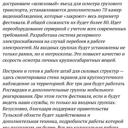
достраиваем «шлюзовый» въезд для осмотра грузового
транспорта, устанавливаются дополнительно 70 камер
видеонаблюдения, которые «закроют» весь периметр
фестиваля. В общей сложности их будет более 80. Идет
переоборудование серверной с учетом всех современных
требований. Разработана система резервного
электроснабжения на случай перебоев в работе
электросетей. На входных группах будут установлены не
только рамки, но и интроскопы. Это повысит качество и
скорость осмотра личных крупногабаритных вещей.
Построен и готов к работе штаб для силовых структур —
здесь смонтирована стена экранов для круглосуточного
наблюдение за территорией. Все три дня будут работать
Росгвардия и дополнительные группы мобильного
реагирования. При этом гости фестиваля, если и будут
видеть наши службы, то только на входных группах.
Безусловно, благодаря поддержке правительства
Тульской области будет задействована и
дополнительная техника, подробности работы которой
мы разглашать не будем. Вся эта колоссальная работа