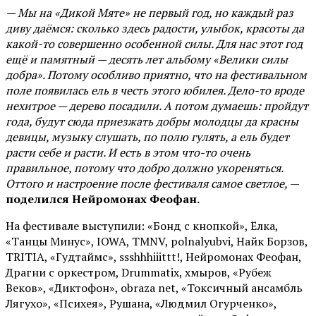
— Мы на «Дикой Мяте» не первый год, но каждый раз
диву даёмся: сколько здесь радости, улыбок, красоты да
какой-то совершенно особенной силы. Для нас этот год
ещё и памятный — десять лет альбому «Велики силы
добра». Потому особливо приятно, что на фестивальном
поле появилась ель в честь этого юбилея. Дело-то вроде
нехитрое — дерево посадили. А потом думаешь: пройдут
года, будут сюда приезжать добры молодцы да красны
девицы, музыку слушать, по полю гулять, а ель будет
расти себе и расти. И есть в этом что-то очень
правильное, потому что добро должно укореняться.
Оттого и настроение после фестиваля самое светлое,
—
поделился Нейромонах Феофан.
На фестивале выступили: «Бонд с кнопкой», Ёлка,
«Танцы Минус», IOWA, TMNV, polnalyubvi, Найк Борзов,
TRITIA, «Гудтаймс», ssshhhiiittt!, Нейромонах Феофан,
Драгни с оркестром, Drummatix, хмыров, «Рубеж
Веков», «Диктофон», obraza net, «Токсичный ансамбль
Лягухо», «Психея», Рушана, «Людмил Огурченко»,