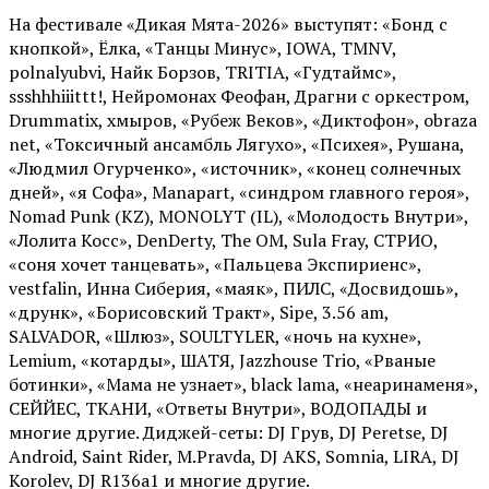
На фестивале «Дикая Мята-2026» выступят: «Бонд с
кнопкой», Ёлка, «Танцы Минус», IOWA, TMNV,
polnalyubvi, Найк Борзов, TRITIA, «Гудтаймс»,
ssshhhiiittt!, Нейромонах Феофан, Драгни с оркестром,
Drummatix, хмыров, «Рубеж Веков», «Диктофон», obraza
net, «Токсичный ансамбль Лягухо», «Психея», Рушана,
«Людмил Огурченко», «источник», «конец солнечных
дней», «я Софа», Manapart, «синдром главного героя»,
Nomad Punk (KZ), MONOLYT (IL), «Молодость Внутри»,
«Лолита Косс», DenDerty, The OM, Sula Fray, СТРИО,
«соня хочет танцевать», «Пальцева Экспириенс»,
vestfalin, Инна Сиберия, «маяк», ПИЛС, «Досвидошь»,
«друнк», «Борисовский Тракт», Sipe, 3.56 am,
SALVADOR, «Шлюз», SOULTYLER, «ночь на кухне»,
Lemium, «котарды», ШАТЯ, Jazzhouse Trio, «Рваные
ботинки», «Мама не узнает», black lama, «неаринаменя»,
СЕЙЙЕС, ТКАНИ, «Ответы Внутри», ВОДОПАДЫ и
многие другие. Диджей-сеты: DJ Грув, DJ Peretse, DJ
Android, Saint Rider, М.Pravda, DJ AKS, Somnia, LIRA, DJ
Korolev, DJ R136a1 и многие другие.