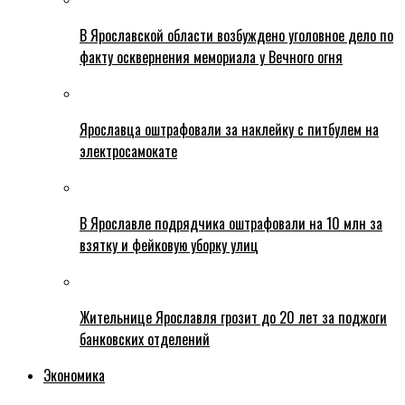
В Ярославской области возбуждено уголовное дело по
факту осквернения мемориала у Вечного огня
Ярославца оштрафовали за наклейку с питбулем на
электросамокате
В Ярославле подрядчика оштрафовали на 10 млн за
взятку и фейковую уборку улиц
Жительнице Ярославля грозит до 20 лет за поджоги
банковских отделений
Экономика