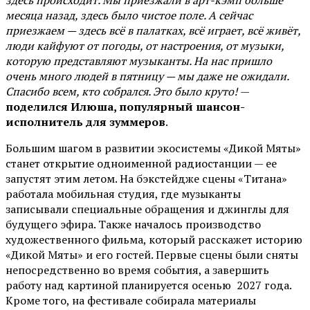
здесь происходит. Мы приезжали в арт-кэмп больше
месяца назад, здесь было чистое поле. А сейчас
приезжаем — здесь всё в палатках, всё играет, всё живёт,
люди кайфуют от погоды, от настроения, от музыки,
которую представляют музыканты. На нас пришло
очень много людей в пятницу — мы даже не ожидали.
Спасибо всем, кто собрался. Это было круто!
—
поделился Илюша, популярный шансон-
исполнитель для зуммеров
.
Большим шагом в развитии экосистемы «Дикой Мяты»
станет открытие одноименной радиостанции — ее
запустят этим летом. На бэкстейдже сцены «Титана»
работала мобильная студия, где музыканты
записывали специальные обращения и джинглы для
будущего эфира. Также началось производство
художественного фильма, который расскажет историю
«Дикой Мяты» и его гостей. Первые сцены были сняты
непосредственно во время события, а завершить
работу над картиной планируется осенью 2027 года.
Кроме того, на фестивале собирала материалы