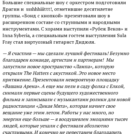
Большие специальные шоу с оркестром подготовили
Драгни и ssshhhiiittt!, отметившие десятилетие
группы. «Бонд с кнопкой» презентовали шоу в
расширенном составе со струнными и народными
инструментами. С хорами выступили «Рубеж Веков» и
Inna Syberia, а специальным гостем выступления Sula
Fray стал виртуозный гитарист Дидюля.
— Я счастлив — мы сделали лучший фестиваль! Безумно
благодарен команде, артистам и партнерам! Мы
запустили новое пространство «Лампа», которую
открыли The Hatters с акустикой. Это новое место
притяжение. Презентовали невероятную площадку
«Вашана Арена». А еще мы пели в саду фолка с Елкой,
снимали первые сцены будущего художественного
фильма и записывали с музыкантами ролики для новой
радиостанции «Дикая Мята», которая начнет свое
вещание уже этим летом. Работы у нас много, но
энергии еще больше — я воодушевлен эмоциями тысяч
людей, которые уехали с фестиваля абсолютно
счастливыми. И конечно не перестанем благодарить