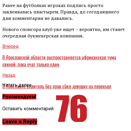
Ранее на футболках игроках подпись просто
заклеивалась пластырем. Правда, до сегодняшнего
дня комментарии не давались.
Нового спонсора клуб уже ищет – вероятно, им станет
очередная букмекерская компания.
Вперед
В Ярославской области распространяется африканская чума
свиней: пока очаг только один
Назад
Читать далее ...
В Ярославле водитель без прав сбил девушку на переходе
Рекомендуем!
Оставить комментарий
Leave a Reply