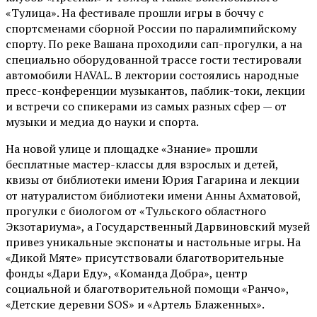
«Тулица». На фестивале прошли игры в боччу с
спортсменами сборной России по паралимпийскому
спорту. По реке Вашана проходили сап-прогулки, а на
специально оборудованной трассе гости тестировали
автомобили HAVAL. В лектории состоялись народные
пресс-конференции музыкантов, паблик-токи, лекции
и встречи со спикерами из самых разных сфер — от
музыки и медиа до науки и спорта.
На новой улице и площадке «Знание» прошли
бесплатные мастер-классы для взрослых и детей,
квизы от библиотеки имени Юрия Гагарина и лекции
от
натуралистом
библиотеки имени Анны Ахматовой,
прогулки с биологом от
«Тульского областного
Экзотариума»
, а Государственный Дарвиновский музей
привез уникальные экспонаты и настольные игры. На
«Дикой Мяте» присутствовали благотворительные
фонды «Дари Еду», «Команда Добра», центр
социальной и благотворительной помощи «Ранчо»,
«Детские деревни SOS» и «Артель Блаженных».