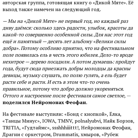
авторская группа, готовящая книгу о «Дикой Мяте». Её
выход также намечен на следующий год.
— Мы на «Дикой Мяте» не первый год, но каждый раз
диву даёмся: сколько здесь радости, улыбок, красоты да
какой-то совершенно особенной силы. Для нас этот год
ещё и памятный — десять лет альбому «Велики силы
добра». Потому особливо приятно, что на фестивальном
поле появилась ель в честь этого юбилея. Дело-то вроде
нехитрое — дерево посадили. А потом думаешь: пройдут
года, будут сюда приезжать добры молодцы да красны
девицы, музыку слушать, по полю гулять, а ель будет
расти себе и расти. И есть в этом что-то очень
правильное, потому что добро должно укореняться.
Оттого и настроение после фестиваля самое светлое,
—
поделился Нейромонах Феофан.
На фестивале выступили: «Бонд с кнопкой», Ёлка,
«Танцы Минус», IOWA, TMNV, polnalyubvi, Найк Борзов,
TRITIA, «Гудтаймс», ssshhhiiittt!, Нейромонах Феофан,
Драгни с оркестром, Drummatix, хмыров, «Рубеж