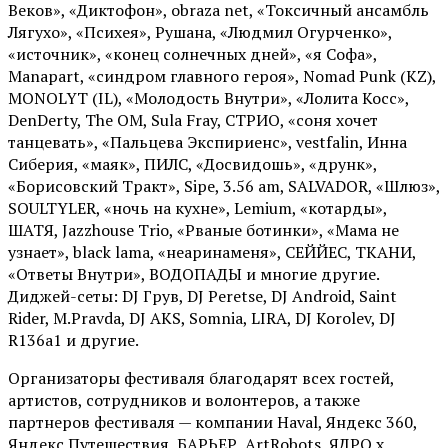
Веков», «Диктофон», obraza net, «Токсичный ансамбль
Лягухо», «Психея», Рушана, «Людмил Огурченко»,
«источник», «конец солнечных дней», «я Софа»,
Manapart, «синдром главного героя», Nomad Punk (KZ),
MONOLYT (IL), «Молодость Внутри», «Лолита Косс»,
DenDerty, The OM, Sula Fray, СТРИО, «соня хочет
танцевать», «Пальцева Экспириенс», vestfalin, Инна
Сиберия, «маяк», ПИЛС, «Досвидошь», «друнк»,
«Борисовский Тракт», Sipe, 3.56 am, SALVADOR, «Шлюз»,
SOULTYLER, «ночь на кухне», Lemium, «котарды»,
ШАТЯ, Jazzhouse Trio, «Рваные ботинки», «Мама не
узнает», black lama, «неаринаменя», СЕЙЙЕС, ТКАНИ,
«Ответы Внутри», ВОДОПАДЫ и многие другие.
Диджей-сеты: DJ Грув, DJ Peretse, DJ Android, Saint
Rider, М.Pravda, DJ AKS, Somnia, LIRA, DJ Korolev, DJ
R136a1 и другие.
Организаторы фестиваля благодарят всех гостей,
артистов, сотрудников и волонтеров, а также
партнеров фестиваля — компании Haval, Яндекс 360,
Яндекс Путешествия, БАРЬЕР, ArtRobots, ЯДРО х