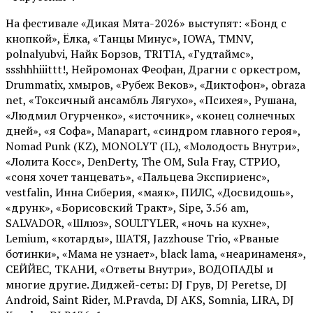
На фестивале «Дикая Мята-2026» выступят: «Бонд с
кнопкой», Ёлка, «Танцы Минус», IOWA, TMNV,
polnalyubvi, Найк Борзов, TRITIA, «Гудтаймс»,
ssshhhiiittt!, Нейромонах Феофан, Драгни с оркестром,
Drummatix, хмыров, «Рубеж Веков», «Диктофон», obraza
net, «Токсичный ансамбль Лягухо», «Психея», Рушана,
«Людмил Огурченко», «источник», «конец солнечных
дней», «я Софа», Manapart, «синдром главного героя»,
Nomad Punk (KZ), MONOLYT (IL), «Молодость Внутри»,
«Лолита Косс», DenDerty, The OM, Sula Fray, СТРИО,
«соня хочет танцевать», «Пальцева Экспириенс»,
vestfalin, Инна Сиберия, «маяк», ПИЛС, «Досвидошь»,
«друнк», «Борисовский Тракт», Sipe, 3.56 am,
SALVADOR, «Шлюз», SOULTYLER, «ночь на кухне»,
Lemium, «котарды», ШАТЯ, Jazzhouse Trio, «Рваные
ботинки», «Мама не узнает», black lama, «неаринаменя»,
СЕЙЙЕС, ТКАНИ, «Ответы Внутри», ВОДОПАДЫ и
многие другие. Диджей-сеты: DJ Грув, DJ Peretse, DJ
Android, Saint Rider, М.Pravda, DJ AKS, Somnia, LIRA, DJ