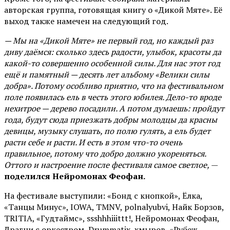
авторская группа, готовящая книгу о «Дикой Мяте». Её
выход также намечен на следующий год.
— Мы на «Дикой Мяте» не первый год, но каждый раз
диву даёмся: сколько здесь радости, улыбок, красоты да
какой-то совершенно особенной силы. Для нас этот год
ещё и памятный — десять лет альбому «Велики силы
добра». Потому особливо приятно, что на фестивальном
поле появилась ель в честь этого юбилея. Дело-то вроде
нехитрое — дерево посадили. А потом думаешь: пройдут
года, будут сюда приезжать добры молодцы да красны
девицы, музыку слушать, по полю гулять, а ель будет
расти себе и расти. И есть в этом что-то очень
правильное, потому что добро должно укореняться.
Оттого и настроение после фестиваля самое светлое,
—
поделился Нейромонах Феофан.
На фестивале выступили: «Бонд с кнопкой», Ёлка,
«Танцы Минус», IOWA, TMNV, polnalyubvi, Найк Борзов,
TRITIA, «Гудтаймс», ssshhhiiittt!, Нейромонах Феофан,
Драгни с оркестром, Drummatix, хмыров, «Рубеж