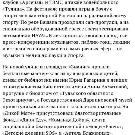
клубов «Арсенал» и ТЗМС, а также волейбольного
«Тулица». На фестивале прошли игры в боччу с
спортсменами сборной России по паралимпийскому
спорту. По реке Вашана проходили сап-прогулки, а на
специально оборудованной трассе гости тестировали
автомобили HAVAL. В лектории состоялись народные
пресс-конференции музыкантов, паблик-токи, лекции
и встречи со спикерами из самых разных сфер — от
музыки и медиа до науки и спорта.
На новой улице и площадке «Знание» прошли
бесплатные мастер-классы для взрослых и детей,
квизы от библиотеки имени Юрия Гагарина и лекции
от
натуралистом
библиотеки имени Анны Ахматовой,
прогулки с биологом от
«Тульского областного
Экзотариума»
, а Государственный Дарвиновский музей
привез уникальные экспонаты и настольные игры. На
«Дикой Мяте» присутствовали благотворительные
фонды «Дари Еду», «Команда Добра», центр
социальной и благотворительной помощи «Ранчо»,
«Детские деревни SOS» и «Артель Блаженных».