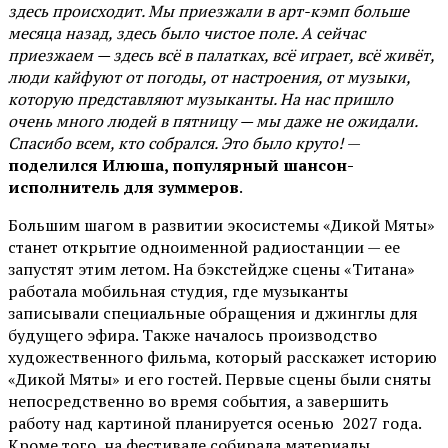
здесь происходит. Мы приезжали в арт-кэмп больше
месяца назад, здесь было чистое поле. А сейчас
приезжаем — здесь всё в палатках, всё играет, всё живёт,
люди кайфуют от погоды, от настроения, от музыки,
которую представляют музыканты. На нас пришло
очень много людей в пятницу — мы даже не ожидали.
Спасибо всем, кто собрался. Это было круто!
—
поделился Илюша, популярный шансон-
исполнитель для зуммеров
.
Большим шагом в развитии экосистемы «Дикой Мяты»
станет открытие одноименной радиостанции — ее
запустят этим летом. На бэкстейдже сцены «Титана»
работала мобильная студия, где музыканты
записывали специальные обращения и джинглы для
будущего эфира. Также началось производство
художественного фильма, который расскажет историю
«Дикой Мяты» и его гостей. Первые сцены были сняты
непосредственно во время события, а завершить
работу над картиной планируется осенью 2027 года.
Кроме того, на фестивале собирала материалы