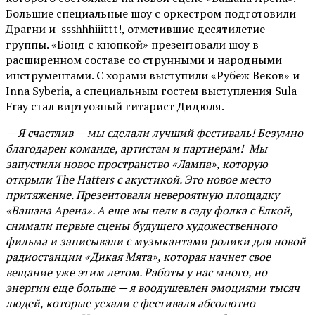
Большие специальные шоу с оркестром подготовили
Драгни и ssshhhiiittt!, отметившие десятилетие
группы. «Бонд с кнопкой» презентовали шоу в
расширенном составе со струнными и народными
инструментами. С хорами выступили «Рубеж Веков» и
Inna Syberia, а специальным гостем выступления Sula
Fray стал виртуозный гитарист Дидюля.
— Я счастлив — мы сделали лучший фестиваль! Безумно
благодарен команде, артистам и партнерам! Мы
запустили новое пространство «Лампа», которую
открыли The Hatters с акустикой. Это новое место
притяжение. Презентовали невероятную площадку
«Вашана Арена». А еще мы пели в саду фолка с Елкой,
снимали первые сцены будущего художественного
фильма и записывали с музыкантами ролики для новой
радиостанции «Дикая Мята», которая начнет свое
вещание уже этим летом. Работы у нас много, но
энергии еще больше — я воодушевлен эмоциями тысяч
людей, которые уехали с фестиваля абсолютно