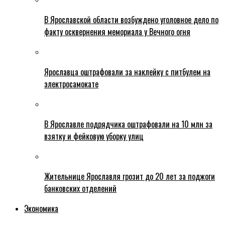
В Ярославской области возбуждено уголовное дело по
факту осквернения мемориала у Вечного огня
Ярославца оштрафовали за наклейку с питбулем на
электросамокате
В Ярославле подрядчика оштрафовали на 10 млн за
взятку и фейковую уборку улиц
Жительнице Ярославля грозит до 20 лет за поджоги
банковских отделений
Экономика