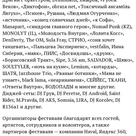
Веков», «Диктофон», obraza net, «Токсичный ансамбль
Лягухо», «Психея», Рушана, «Людмил Огурченко»,
«источник», «конец солнечных дней», «я Софа»,
Manapart, «синдром главного героя», Nomad Punk (KZ),
MONOLYT (IL), «Молодость Внутри», «Лолита Косс»,
DenDerty, The OM, Sula Fray, СТРИО, «соня хочет
танцевать», «Пальцева Экспириенс», vestfalin, Инна
Сиберия, «маяк», ПИЛС, «Досвидошь», «друнк»,
«Борисовский Тракт», Sipe, 3.56 am, SALVADOR, «Шлюз»,
SOULTYLER, «ночь на кухне», Lemium, «котарды»,
ШАТЯ, Jazzhouse Trio, «Рваные ботинки», «Мама не
узнает», black lama, «неаринаменя», СЕЙЙЕС, ТКАНИ,
«Ответы Внутри», ВОДОПАДЫ и многие другие.
Диджей-сеты: DJ Грув, DJ Peretse, DJ Android, Saint
Rider, М.Pravda, DJ AKS, Somnia, LIRA, DJ Korolev, DJ
R136a1 и другие.
Организаторы фестиваля благодарят всех гостей,
артистов, сотрудников и волонтеров, а также
партнеров фестиваля — компании Haval, Яндекс 360,