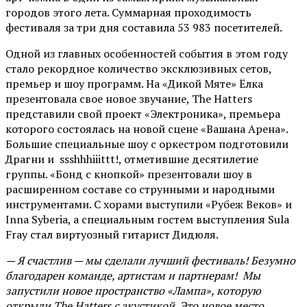
городов этого лета. Суммарная проходимость
фестиваля за три дня составила 53 983 посетителей.
Одной из главных особенностей события в этом году
стало рекордное количество эксклюзивных сетов,
премьер и шоу программ. На «Дикой Мяте» Ёлка
презентовала свое новое звучание, The Hatters
представили свой проект «Электроника», премьера
которого состоялась на новой сцене «Вашана Арена».
Большие специальные шоу с оркестром подготовили
Драгни и ssshhhiiittt!, отметившие десятилетие
группы. «Бонд с кнопкой» презентовали шоу в
расширенном составе со струнными и народными
инструментами. С хорами выступили «Рубеж Веков» и
Inna Syberia, а специальным гостем выступления Sula
Fray стал виртуозный гитарист Дидюля.
— Я счастлив — мы сделали лучший фестиваль! Безумно
благодарен команде, артистам и партнерам! Мы
запустили новое пространство «Лампа», которую
открыли The Hatters с акустикой. Это новое место