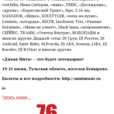
vestfalin, Инна Сиберия, «маяк», ПИЛС, «Досвидошь»,
«друнк», «Борисовский Тракт», Sipe, 3.56 am,
SALVADOR, «Шлюз», SOULTYLER, «ночь на кухне»,
Lemium, «котарды», ШАТЯ, Jazzhouse Trio, «Рваные
ботинки», «Мама не узнает», black lama, «неаринаменя»,
СЕЙЙЕС, ТКАНИ, «Ответы Внутри», ВОДОПАДЫ и
многие другие. Диджей-сеты: DJ Грув, DJ Peretse, DJ
Android, Saint Rider, М.Pravda, DJ AKS, Somnia, LIRA, DJ
Korolev, DJ R136a1 и многие другие.
«Дикая Мята» — это будет легендарно!
19-21 июня, Тульская область, поселок Бунырево.
Билеты и все подробности: http://mintmusic.ru
6+
Читать далее ...