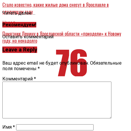
Стало известно, какие жилые дома снесут в Ярославле в
следующем году
Читать далее ...
Назад
Рекомендуем!
Памятник Ленину в Ярославской области «приодели» к Новому
Оставить комментарий
году, но ненадолго
Leave a Reply
Ваш адрес email не будет опубликован.
Обязательные
поля помечены
*
Комментарий
*
Имя
*