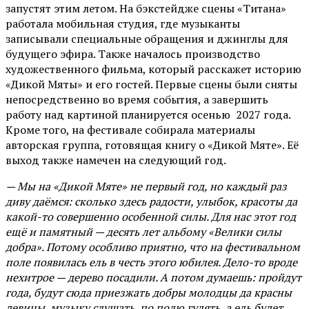
запустят этим летом. На бэкстейдже сцены «Титана»
работала мобильная студия, где музыканты
записывали специальные обращения и джинглы для
будущего эфира. Также началось производство
художественного фильма, который расскажет историю
«Дикой Мяты» и его гостей. Первые сцены были сняты
непосредственно во время события, а завершить
работу над картиной планируется осенью 2027 года.
Кроме того, на фестивале собирала материалы
авторская группа, готовящая книгу о «Дикой Мяте». Её
выход также намечен на следующий год.
— Мы на «Дикой Мяте» не первый год, но каждый раз
диву даёмся: сколько здесь радости, улыбок, красоты да
какой-то совершенно особенной силы. Для нас этот год
ещё и памятный — десять лет альбому «Велики силы
добра». Потому особливо приятно, что на фестивальном
поле появилась ель в честь этого юбилея. Дело-то вроде
нехитрое — дерево посадили. А потом думаешь: пройдут
года, будут сюда приезжать добры молодцы да красны
девицы, музыку слушать, по полю гулять, а ель будет