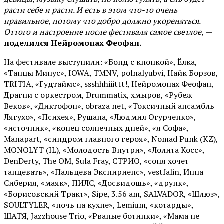
расти себе и расти. И есть в этом что-то очень
правильное, потому что добро должно укореняться.
Оттого и настроение после фестиваля самое светлое,
—
поделился Нейромонах Феофан.
На фестивале выступили: «Бонд с кнопкой», Ёлка,
«Танцы Минус», IOWA, TMNV, polnalyubvi, Найк Борзов,
TRITIA, «Гудтаймс», ssshhhiiittt!, Нейромонах Феофан,
Драгни с оркестром, Drummatix, хмыров, «Рубеж
Веков», «Диктофон», obraza net, «Токсичный ансамбль
Лягухо», «Психея», Рушана, «Людмил Огурченко»,
«источник», «конец солнечных дней», «я Софа»,
Manapart, «синдром главного героя», Nomad Punk (KZ),
MONOLYT (IL), «Молодость Внутри», «Лолита Косс»,
DenDerty, The OM, Sula Fray, СТРИО, «соня хочет
танцевать», «Пальцева Экспириенс», vestfalin, Инна
Сиберия, «маяк», ПИЛС, «Досвидошь», «друнк»,
«Борисовский Тракт», Sipe, 3.56 am, SALVADOR, «Шлюз»,
SOULTYLER, «ночь на кухне», Lemium, «котарды»,
ШАТЯ, Jazzhouse Trio, «Рваные ботинки», «Мама не