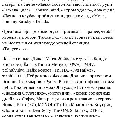
лагеря, на сцене «Маяк» состоятся выступления групп
«Пахала Дала», Tabasco Band, «Утром удалю», а на сцене
«Дачного клуба» пройдут концерты команд «Мич»,
Lomany Russky и Driada.
Организаторы рекомендуют приезжать заранее, чтобы
избежать пробок. Также будут курсировать трансферы
из Москвы и от железнодорожной станции
«Тарусская».
На фестивале «Дикая Мята-2026» выступят: «Бонд с
кнопкой», Ёлка, «Танцы Минус», IOWA, TMNV,
polnalyubvi, Найк Борзов, TRITIA, «Гудтаймс»,
ssshhhiiittt!, Нейромонах Феофан, Драгни с оркестром,
Drummatix, хмыров, «Рубеж Веков», «Диктофон», obraza
net, «Токсичный ансамбль Лягухо», «Психея», Рушана,
«Людмил Огурченко», «источник», «конец солнечных
дней», «я Софа», Manapart, «синдром главного героя»,
Nomad Punk (KZ), MONOLYT (IL), «Молодость Внутри»,
«Лолита Косс», DenDerty, The OM, Sula Fray, СТРИО,
«соня хочет танцевать», «Пальцева Экспириенс»,