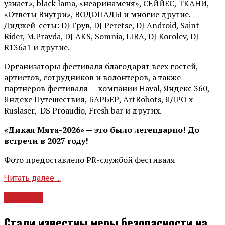
узнает», black lama, «неаринаменя», СЕЙЙЕС, ТКАНИ,
«Ответы Внутри», ВОДОПАДЫ и многие другие.
Диджей-сеты: DJ Грув, DJ Peretse, DJ Android, Saint
Rider, М.Pravda, DJ AKS, Somnia, LIRA, DJ Korolev, DJ
R136a1 и другие.
Организаторы фестиваля благодарят всех гостей,
артистов, сотрудников и волонтеров, а также
партнеров фестиваля — компании Haval, Яндекс 360,
Яндекс Путешествия, БАРЬЕР, ArtRobots, ЯДРО х
Ruslaser, DS Proaudio, Fresh bar и других.
«Дикая Мята-2026» — это было легендарно! До
встречи в 2027 году!
Фото предоставлено PR-службой фестиваля
Читать далее ...
Новости
Стали известны меры безопасности на