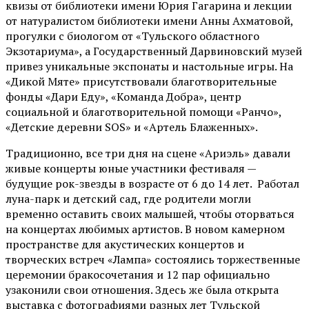
квизы от библиотеки имени Юрия Гагарина и лекции
от
натуралистом
библиотеки имени Анны Ахматовой,
прогулки с биологом от
«Тульского областного
Экзотариума»
, а Государственный Дарвиновский музей
привез уникальные экспонаты и настольные игры. На
«Дикой Мяте» присутствовали благотворительные
фонды «Дари Еду», «Команда Добра», центр
социальной и благотворительной помощи «Ранчо»,
«Детские деревни SOS» и «Артель Блаженных».
Традиционно, все три дня на сцене
«Ариэль»
давали
живые концерты юные участники фестиваля —
будущие рок-звезды в возрасте от 6 до 14 лет. Работал
луна-парк и детский сад, где родители могли
временно оставить своих малышей, чтобы оторваться
на концертах любимых артистов. В новом камерном
пространстве для акустических концертов и
творческих встреч «Лампа» состоялись торжественные
церемонии бракосочетания и 12 пар официально
узаконили свои отношения. Здесь же была открыта
выставка с фотографиями разных лет Тульской