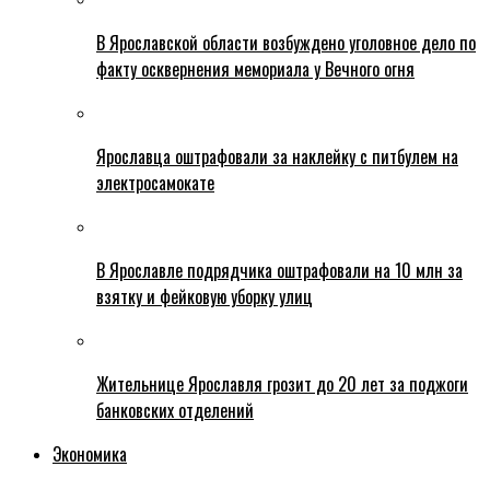
В Ярославской области возбуждено уголовное дело по
факту осквернения мемориала у Вечного огня
Ярославца оштрафовали за наклейку с питбулем на
электросамокате
В Ярославле подрядчика оштрафовали на 10 млн за
взятку и фейковую уборку улиц
Жительнице Ярославля грозит до 20 лет за поджоги
банковских отделений
Экономика