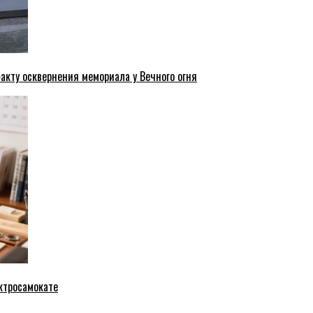
акту осквернения мемориала у Вечного огня
ктросамокате