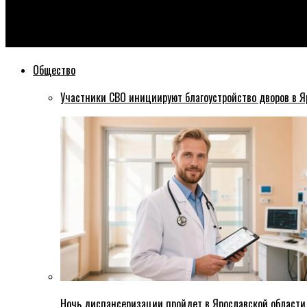
Эхо76
Петровский против Овод: депутат-самовыдвиженец решил пе
Общество
Участники СВО инициируют благоустройство дворов в Я
Ночь диспансеризации пройдет в Ярославской области