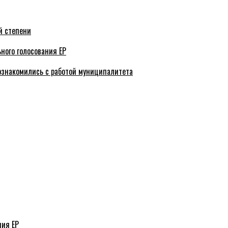
й степени
ного голосования ЕР
ознакомились с работой муниципалитета
ния ЕР