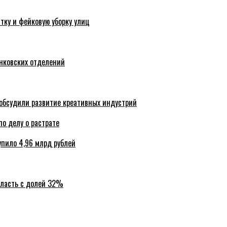
тку и фейковую уборку улиц
анковских отделений
обсудили развитие креативных индустрий
по делу о растрате
упило 4,96 млрд рублей
бласть с долей 32%