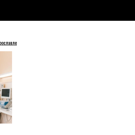
реизбраться в мэрию Ярославля
рославле