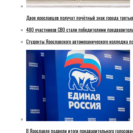
Двое ярославцев получат почётный знак города третье
480 участников СВО стали победителями предваритель
Студенты Ярославского автомеханического колледжа п
В Ярославле подвели итоги предварительного голосова