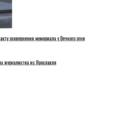
акту осквернения мемориала у Вечного огня
ла журналистка из Ярославля