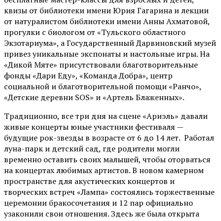
квизы от библиотеки имени Юрия Гагарина и лекции
от
натуралистом
библиотеки имени Анны Ахматовой,
прогулки с биологом от
«Тульского областного
Экзотариума»
, а Государственный Дарвиновский музей
привез уникальные экспонаты и настольные игры. На
«Дикой Мяте» присутствовали благотворительные
фонды «Дари Еду», «Команда Добра», центр
социальной и благотворительной помощи «Ранчо»,
«Детские деревни SOS» и «Артель Блаженных».
Традиционно, все три дня на сцене
«Ариэль»
давали
живые концерты юные участники фестиваля —
будущие рок-звезды в возрасте от 6 до 14 лет. Работал
луна-парк и детский сад, где родители могли
временно оставить своих малышей, чтобы оторваться
на концертах любимых артистов. В новом камерном
пространстве для акустических концертов и
творческих встреч «Лампа» состоялись торжественные
церемонии бракосочетания и 12 пар официально
узаконили свои отношения. Здесь же была открыта