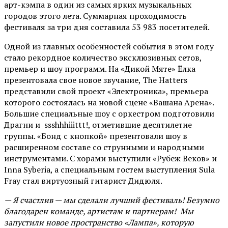
арт-кэмпа в один из самых ярких музыкальных
городов этого лета. Суммарная проходимость
фестиваля за три дня составила 53 983 посетителей.
Одной из главных особенностей события в этом году
стало рекордное количество эксклюзивных сетов,
премьер и шоу программ. На «Дикой Мяте» Ёлка
презентовала свое новое звучание, The Hatters
представили свой проект «Электроника», премьера
которого состоялась на новой сцене «Вашана Арена».
Большие специальные шоу с оркестром подготовили
Драгни и ssshhhiiittt!, отметившие десятилетие
группы. «Бонд с кнопкой» презентовали шоу в
расширенном составе со струнными и народными
инструментами. С хорами выступили «Рубеж Веков» и
Inna Syberia, а специальным гостем выступления Sula
Fray стал виртуозный гитарист Дидюля.
— Я счастлив — мы сделали лучший фестиваль! Безумно
благодарен команде, артистам и партнерам! Мы
запустили новое пространство «Лампа», которую