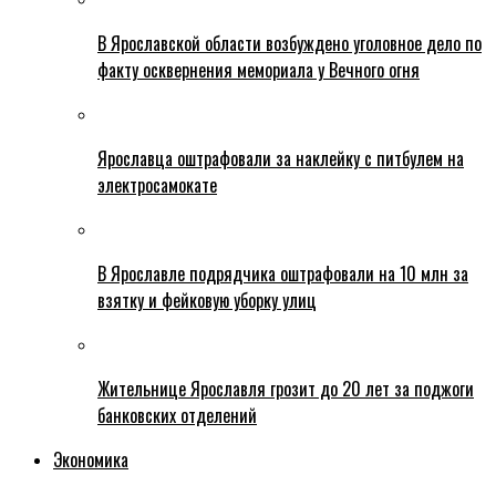
В Ярославской области возбуждено уголовное дело по
факту осквернения мемориала у Вечного огня
Ярославца оштрафовали за наклейку с питбулем на
электросамокате
В Ярославле подрядчика оштрафовали на 10 млн за
взятку и фейковую уборку улиц
Жительнице Ярославля грозит до 20 лет за поджоги
банковских отделений
Экономика