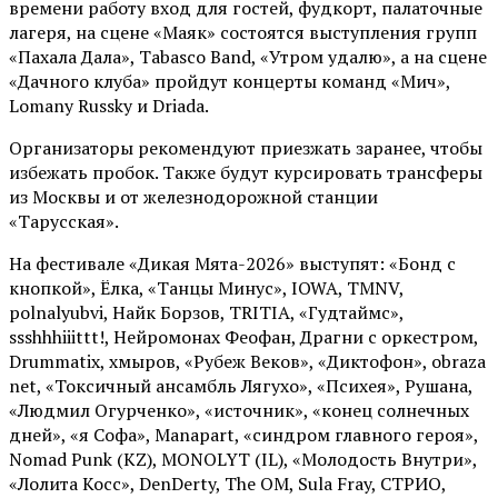
времени работу вход для гостей, фудкорт, палаточные
лагеря, на сцене «Маяк» состоятся выступления групп
«Пахала Дала», Tabasco Band, «Утром удалю», а на сцене
«Дачного клуба» пройдут концерты команд «Мич»,
Lomany Russky и Driada.
Организаторы рекомендуют приезжать заранее, чтобы
избежать пробок. Также будут курсировать трансферы
из Москвы и от железнодорожной станции
«Тарусская».
На фестивале «Дикая Мята-2026» выступят: «Бонд с
кнопкой», Ёлка, «Танцы Минус», IOWA, TMNV,
polnalyubvi, Найк Борзов, TRITIA, «Гудтаймс»,
ssshhhiiittt!, Нейромонах Феофан, Драгни с оркестром,
Drummatix, хмыров, «Рубеж Веков», «Диктофон», obraza
net, «Токсичный ансамбль Лягухо», «Психея», Рушана,
«Людмил Огурченко», «источник», «конец солнечных
дней», «я Софа», Manapart, «синдром главного героя»,
Nomad Punk (KZ), MONOLYT (IL), «Молодость Внутри»,
«Лолита Косс», DenDerty, The OM, Sula Fray, СТРИО,