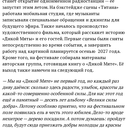
станет открытие одноименной радиостанции — ее
запустят этим летом. На бэкстейдже сцены «Титана»
работала мобильная студия, где музыканты
записывали специальные обращения и джинглы для
будущего эфира. Также началось производство
художественного фильма, который расскажет историю
«Дикой Мяты» и его гостей. Первые сцены были сняты
непосредственно во время события, а завершить
работу над картиной планируется осенью 2027 года.
Кроме того, на фестивале собирала материалы
авторская группа, готовящая книгу о «Дикой Мяте». Её
выход также намечен на следующий год.
— Мы на «Дикой Мяте» не первый год, но каждый раз
диву даёмся: сколько здесь радости, улыбок, красоты да
какой-то совершенно особенной силы. Для нас этот год
ещё и памятный — десять лет альбому «Велики силы
добра». Потому особливо приятно, что на фестивальном
поле появилась ель в честь этого юбилея. Дело-то вроде
нехитрое — дерево посадили. А потом думаешь: пройдут
года, будут сюда приезжать добры молодцы да красны