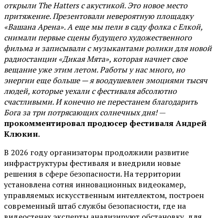
открыли The Hatters с акустикой. Это новое место
притяжение. Презентовали невероятную площадку
«Вашана Арена». А еще мы пели в саду фолка с Елкой,
снимали первые сцены будущего художественного
фильма и записывали с музыкантами ролики для новой
радиостанции «Дикая Мята», которая начнет свое
вещание уже этим летом. Работы у нас много, но
энергии еще больше — я воодушевлен эмоциями тысяч
людей, которые уехали с фестиваля абсолютно
счастливыми. И конечно не перестанем благодарить
Бога за три потрясающих солнечных дня!
—
прокомментировал продюсер фестиваля Андрей
Клюкин.
В 2026 году организаторы продолжили развитие
инфраструктуры фестиваля и внедрили новые
решения в сфере безопасности. На территории
установлена сотня инновационных видеокамер,
управляемых искусственным интеллектом, построен
современный штаб службы безопасности, где на
видеостенах эксперты анализируют обстановку, для