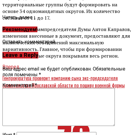
территориальные группы будут формировать на
основе 34 одномандатных округов. Их количество
составит от 11 до 17.
Читать далее ...
Как рассказал зампредседателя Думы Антон Капралов,
Рекомендуем!
изменения внесенные в документ, предоставляют для
Оставить комментарий
политических объединений максимальную
вариативность. Главное, чтобы при формировании
Leave a Reply
территориальные округа покрывали весь регион.
Вперед
Ваш адрес email не будет опубликован.
Обязательные
поля помечены
*
Генпрокуратура проверит компанию сына экс-председателя
правительства Ярославской области по пошиву военной формы
Комментарий
*
Назад
В Северной Осетии задержали с поличным продавцов
контрафактного спиртного
Имя
*