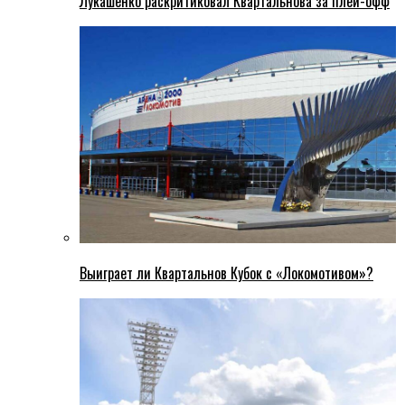
Лукашенко раскритиковал Квартальнова за плей-офф
Выиграет ли Квартальнов Кубок с «Локомотивом»?