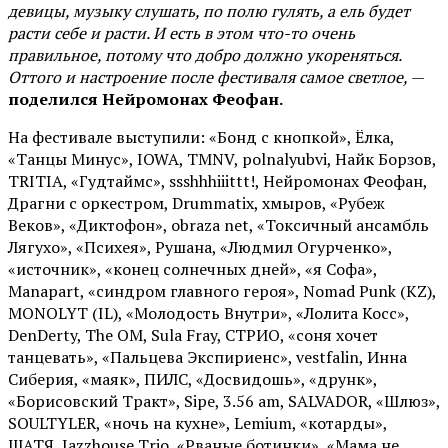
девицы, музыку слушать, по полю гулять, а ель будет
расти себе и расти. И есть в этом что-то очень
правильное, потому что добро должно укореняться.
Оттого и настроение после фестиваля самое светлое,
—
поделился Нейромонах Феофан.
На фестивале выступили: «Бонд с кнопкой», Ёлка,
«Танцы Минус», IOWA, TMNV, polnalyubvi, Найк Борзов,
TRITIA, «Гудтаймс», ssshhhiiittt!, Нейромонах Феофан,
Драгни с оркестром, Drummatix, хмыров, «Рубеж
Веков», «Диктофон», obraza net, «Токсичный ансамбль
Лягухо», «Психея», Рушана, «Людмил Огурченко»,
«источник», «конец солнечных дней», «я Софа»,
Manapart, «синдром главного героя», Nomad Punk (KZ),
MONOLYT (IL), «Молодость Внутри», «Лолита Косс»,
DenDerty, The OM, Sula Fray, СТРИО, «соня хочет
танцевать», «Пальцева Экспириенс», vestfalin, Инна
Сиберия, «маяк», ПИЛС, «Досвидошь», «друнк»,
«Борисовский Тракт», Sipe, 3.56 am, SALVADOR, «Шлюз»,
SOULTYLER, «ночь на кухне», Lemium, «котарды»,
ШАТЯ, Jazzhouse Trio, «Рваные ботинки», «Мама не