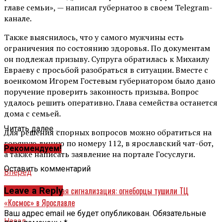
главе семьи», — написал губернатоо в своем Telegram-
канале.
Также выяснилось, что у самого мужчины есть
ограничения по состоянию здоровья. По документам
он подлежал призыву. Супруга обратилась к Михаилу
Евраеву с просьбой разобраться в ситуации. Вместе с
военкомом Игорем Гостевым губернатором было дано
поручение проверить законность призыва. Вопрос
удалось решить оперативно. Глава семейства останется
дома с семьей.
Читать далее ...
Для решения спорных вопросов можно обратиться на
горячую линию по номеру 112, в ярославский чат-бот,
Рекомендуем!
а также написать заявление на портале Госуслуги.
Оставить комментарий
Вперед
Сработала пожарная сигнализация: огнеборцы тушили ТЦ
Leave a Reply
«Космос» в Ярославле
Ваш адрес email не будет опубликован.
Обязательные
Назад