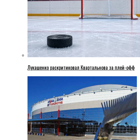
Лукашенко раскритиковал Квартальнова за плей-офф