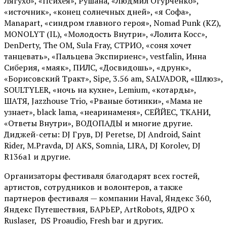
Лягухо», «Психея», Рушана, «Людмил Огурченко»,
«источник», «конец солнечных дней», «я Софа»,
Manapart, «синдром главного героя», Nomad Punk (KZ),
MONOLYT (IL), «Молодость Внутри», «Лолита Косс»,
DenDerty, The OM, Sula Fray, СТРИО, «соня хочет
танцевать», «Пальцева Экспириенс», vestfalin, Инна
Сиберия, «маяк», ПИЛС, «Досвидошь», «друнк»,
«Борисовский Тракт», Sipe, 3.56 am, SALVADOR, «Шлюз»,
SOULTYLER, «ночь на кухне», Lemium, «котарды»,
ШАТЯ, Jazzhouse Trio, «Рваные ботинки», «Мама не
узнает», black lama, «неаринаменя», СЕЙЙЕС, ТКАНИ,
«Ответы Внутри», ВОДОПАДЫ и многие другие.
Диджей-сеты: DJ Грув, DJ Peretse, DJ Android, Saint
Rider, М.Pravda, DJ AKS, Somnia, LIRA, DJ Korolev, DJ
R136a1 и другие.
Организаторы фестиваля благодарят всех гостей,
артистов, сотрудников и волонтеров, а также
партнеров фестиваля — компании Haval, Яндекс 360,
Яндекс Путешествия, БАРЬЕР, ArtRobots, ЯДРО х
Ruslaser, DS Proaudio, Fresh bar и других.