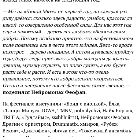
— Мы на «Дикой Мяте» не первый год, но каждый раз
диву даёмся: сколько здесь радости, улыбок, красоты да
какой-то совершенно особенной силы. Для нас этот год
ещё и памятный — десять лет альбому «Велики силы
добра». Потому особливо приятно, что на фестивальном
поле появилась ель в честь этого юбилея. Дело-то вроде
нехитрое — дерево посадили. А потом думаешь: пройдут
года, будут сюда приезжать добры молодцы да красны
девицы, музыку слушать, по полю гулять, а ель будет
расти себе и расти. И есть в этом что-то очень
правильное, потому что добро должно укореняться.
Оттого и настроение после фестиваля самое светлое,
—
поделился Нейромонах Феофан.
На фестивале выступили: «Бонд с кнопкой», Ёлка,
«Танцы Минус», IOWA, TMNV, polnalyubvi, Найк Борзов,
TRITIA, «Гудтаймс», ssshhhiiittt!, Нейромонах Феофан,
Драгни с оркестром, Drummatix, хмыров, «Рубеж
Веков», «Диктофон», obraza net, «Токсичный ансамбль