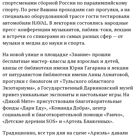
спортсменами сборной России по паралимпийскому
спорту. По реке Вашана проходили сап-прогулки, а на
специально оборудованной трассе гости тестировали
автомобили HAVAL. В лектории состоялись народные
пресс-конференции музыкантов, паблик-токи, лекции
и встречи со спикерами из самых разных сфер — от
музыки и медиа до науки и спорта.
На новой улице и площадке «Знание» прошли
бесплатные мастер-классы для взрослых и детей,
квизы от библиотеки имени Юрия Гагарина и лекции
от
натуралистом
библиотеки имени Анны Ахматовой,
прогулки с биологом от
«Тульского областного
Экзотариума»
, а Государственный Дарвиновский музей
привез уникальные экспонаты и настольные игры. На
«Дикой Мяте» присутствовали благотворительные
фонды «Дари Еду», «Команда Добра», центр
социальной и благотворительной помощи «Ранчо»,
«Детские деревни SOS» и «Артель Блаженных».
Традиционно, все три дня на сцене
«Ариэль»
давали