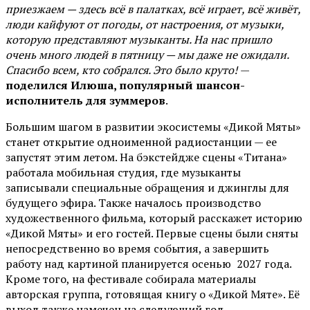
приезжаем — здесь всё в палатках, всё играет, всё живёт,
люди кайфуют от погоды, от настроения, от музыки,
которую представляют музыканты. На нас пришло
очень много людей в пятницу — мы даже не ожидали.
Спасибо всем, кто собрался. Это было круто!
—
поделился Илюша, популярный шансон-
исполнитель для зуммеров
.
Большим шагом в развитии экосистемы «Дикой Мяты»
станет открытие одноименной радиостанции — ее
запустят этим летом. На бэкстейдже сцены «Титана»
работала мобильная студия, где музыканты
записывали специальные обращения и джинглы для
будущего эфира. Также началось производство
художественного фильма, который расскажет историю
«Дикой Мяты» и его гостей. Первые сцены были сняты
непосредственно во время события, а завершить
работу над картиной планируется осенью 2027 года.
Кроме того, на фестивале собирала материалы
авторская группа, готовящая книгу о «Дикой Мяте». Её
выход также намечен на следующий год.