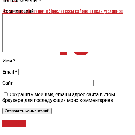
поля помечены
*
Из-за опасной свалки в Ярославском районе завели уголовное
Комментарий
*
дело
Имя
*
Email
*
Сайт
Сохранить моё имя, email и адрес сайта в этом
браузере для последующих моих комментариев.
Новости