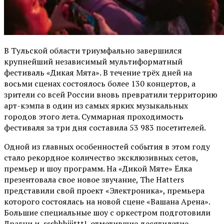
В Тульской области триумфально завершился
крупнейший независимый мультиформатный
фестиваль «Дикая Мята». В течение трёх дней на
восьми сценах состоялось более 130 концертов, а
зрители со всей России вновь превратили территорию
арт-кэмпа в один из самых ярких музыкальных
городов этого лета. Суммарная проходимость
фестиваля за три дня составила 53 983 посетителей.
Одной из главных особенностей события в этом году
стало рекордное количество эксклюзивных сетов,
премьер и шоу программ. На «Дикой Мяте» Ёлка
презентовала свое новое звучание, The Hatters
представили свой проект «Электроника», премьера
которого состоялась на новой сцене «Вашана Арена».
Большие специальные шоу с оркестром подготовили
Драгни и ssshhhiiittt!, отметившие десятилетие