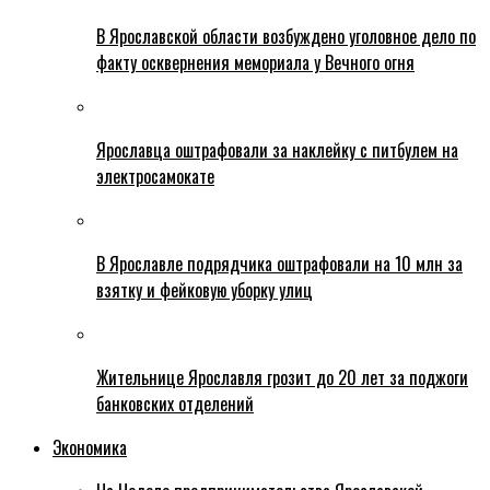
В Ярославской области возбуждено уголовное дело по
факту осквернения мемориала у Вечного огня
Ярославца оштрафовали за наклейку с питбулем на
электросамокате
В Ярославле подрядчика оштрафовали на 10 млн за
взятку и фейковую уборку улиц
Жительнице Ярославля грозит до 20 лет за поджоги
банковских отделений
Экономика