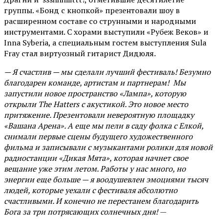
группы. «Бонд с кнопкой» презентовали шоу в
расширенном составе со струнными и народными
инструментами. С хорами выступили «Рубеж Веков» и
Inna Syberia, а специальным гостем выступления Sula
Fray стал виртуозный гитарист Дидюля.
— Я счастлив — мы сделали лучший фестиваль! Безумно
благодарен команде, артистам и партнерам! Мы
запустили новое пространство «Лампа», которую
открыли The Hatters с акустикой. Это новое место
притяжение. Презентовали невероятную площадку
«Вашана Арена». А еще мы пели в саду фолка с Елкой,
снимали первые сцены будущего художественного
фильма и записывали с музыкантами ролики для новой
радиостанции «Дикая Мята», которая начнет свое
вещание уже этим летом. Работы у нас много, но
энергии еще больше — я воодушевлен эмоциями тысяч
людей, которые уехали с фестиваля абсолютно
счастливыми. И конечно не перестанем благодарить
Бога за три потрясающих солнечных дня!
—