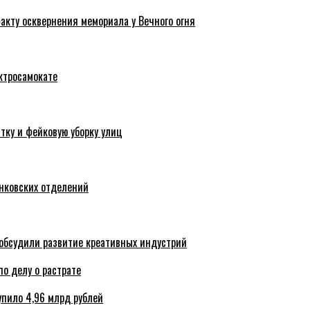
акту осквернения мемориала у Вечного огня
ктросамокате
тку и фейковую уборку улиц
анковских отделений
обсудили развитие креативных индустрий
по делу о растрате
упило 4,96 млрд рублей