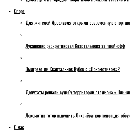
Спорт
Для жителей Ярославля открыли современную спортив
Лукашенко раскритиковал Квартальнова за плей-офф
Выиграет ли Квартальнов Кубок с «Локомотивом»?
Депутаты решали судьбу территории стадиона «Шинни
Локомотив готов выкупить Лихачёва: компенсация обс
О нас