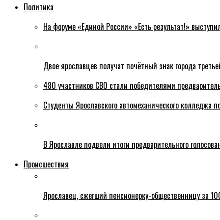
Политика
На форуме «Единой России» «Есть результат!» выступи
Двое ярославцев получат почётный знак города третье
480 участников СВО стали победителями предваритель
Студенты Ярославского автомеханического колледжа п
В Ярославле подвели итоги предварительного голосова
Происшествия
Ярославец, сжегший пенсионерку-общественницу за 100