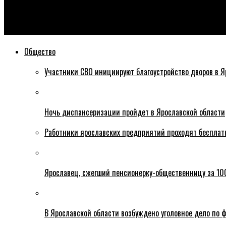
Эхо76
На Октябрьском мосту изменили схему движения: теперь иде
Общество
Участники СВО инициируют благоустройство дворов в Я
Ночь диспансеризации пройдет в Ярославской области
Работники ярославских предприятий проходят бесплат
Ярославец, сжегший пенсионерку-общественницу за 100
В Ярославской области возбуждено уголовное дело по ф