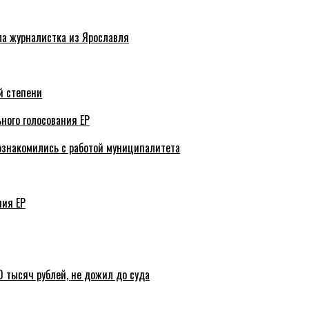
ла журналистка из Ярославля
й степени
ного голосования ЕР
ознакомились с работой муниципалитета
ния ЕР
 тысяч рублей, не дожил до суда