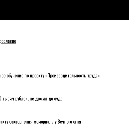
т ремонт второй половины переправы
рославле
ное обучение по проекту «Производительность труда»
 тысяч рублей, не дожил до суда
акту осквернения мемориала у Вечного огня