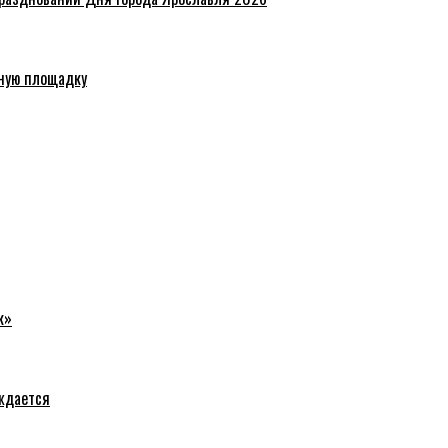
ную площадку
к»
уждается