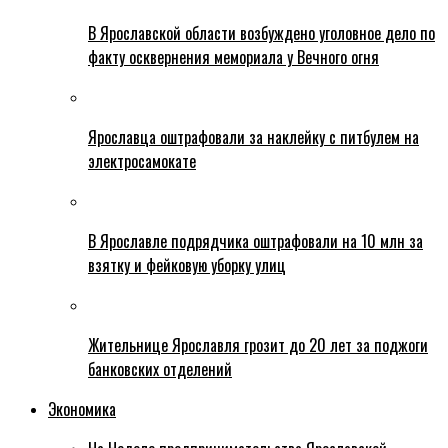
В Ярославской области возбуждено уголовное дело по
факту осквернения мемориала у Вечного огня
Ярославца оштрафовали за наклейку с питбулем на
электросамокате
В Ярославле подрядчика оштрафовали на 10 млн за
взятку и фейковую уборку улиц
Жительнице Ярославля грозит до 20 лет за поджоги
банковских отделений
Экономика