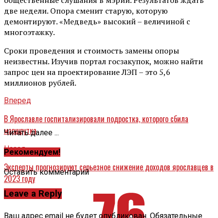
две недели. Опора сменит старую, которую
демонтируют. «Медведь» высокий – величиной с
многоэтажку.
Сроки проведения и стоимость замены опоры
неизвестны. Изучив портал госзакупок, можно найти
запрос цен на проектирование ЛЭП – это 5,6
миллионов рублей.
Вперед
В Ярославле госпитализировали подростка, которого сбила
маршрутка
Читать далее ...
Назад
Рекомендуем!
Эксперты прогнозируют серьезное снижение доходов ярославцев в
Оставить комментарий
2023 году
Leave a Reply
Ваш адрес email не будет опубликован.
Обязательные