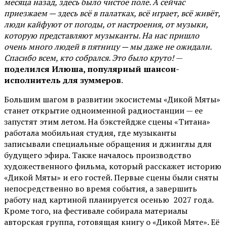
месяца назад, здесь было чистое поле. А сейчас
приезжаем — здесь всё в палатках, всё играет, всё живёт,
люди кайфуют от погоды, от настроения, от музыки,
которую представляют музыканты. На нас пришло
очень много людей в пятницу — мы даже не ожидали.
Спасибо всем, кто собрался. Это было круто!
—
поделился Илюша, популярный шансон-
исполнитель для зуммеров
.
Большим шагом в развитии экосистемы «Дикой Мяты»
станет открытие одноименной радиостанции — ее
запустят этим летом. На бэкстейдже сцены «Титана»
работала мобильная студия, где музыканты
записывали специальные обращения и джинглы для
будущего эфира. Также началось производство
художественного фильма, который расскажет историю
«Дикой Мяты» и его гостей. Первые сцены были сняты
непосредственно во время события, а завершить
работу над картиной планируется осенью 2027 года.
Кроме того, на фестивале собирала материалы
авторская группа, готовящая книгу о «Дикой Мяте». Её