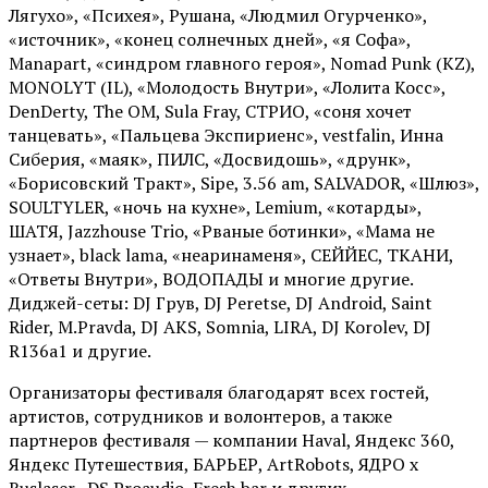
Лягухо», «Психея», Рушана, «Людмил Огурченко»,
«источник», «конец солнечных дней», «я Софа»,
Manapart, «синдром главного героя», Nomad Punk (KZ),
MONOLYT (IL), «Молодость Внутри», «Лолита Косс»,
DenDerty, The OM, Sula Fray, СТРИО, «соня хочет
танцевать», «Пальцева Экспириенс», vestfalin, Инна
Сиберия, «маяк», ПИЛС, «Досвидошь», «друнк»,
«Борисовский Тракт», Sipe, 3.56 am, SALVADOR, «Шлюз»,
SOULTYLER, «ночь на кухне», Lemium, «котарды»,
ШАТЯ, Jazzhouse Trio, «Рваные ботинки», «Мама не
узнает», black lama, «неаринаменя», СЕЙЙЕС, ТКАНИ,
«Ответы Внутри», ВОДОПАДЫ и многие другие.
Диджей-сеты: DJ Грув, DJ Peretse, DJ Android, Saint
Rider, М.Pravda, DJ AKS, Somnia, LIRA, DJ Korolev, DJ
R136a1 и другие.
Организаторы фестиваля благодарят всех гостей,
артистов, сотрудников и волонтеров, а также
партнеров фестиваля — компании Haval, Яндекс 360,
Яндекс Путешествия, БАРЬЕР, ArtRobots, ЯДРО х