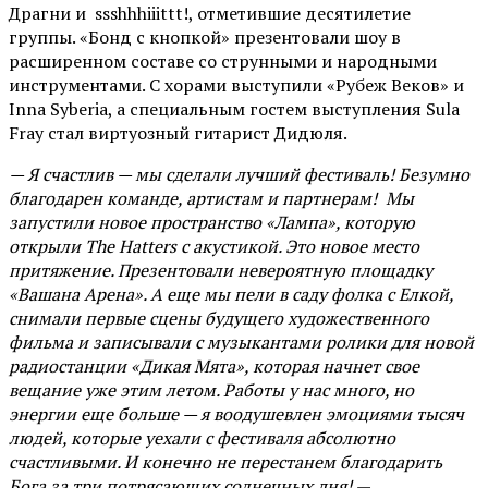
Драгни и ssshhhiiittt!, отметившие десятилетие
группы. «Бонд с кнопкой» презентовали шоу в
расширенном составе со струнными и народными
инструментами. С хорами выступили «Рубеж Веков» и
Inna Syberia, а специальным гостем выступления Sula
Fray стал виртуозный гитарист Дидюля.
— Я счастлив — мы сделали лучший фестиваль! Безумно
благодарен команде, артистам и партнерам! Мы
запустили новое пространство «Лампа», которую
открыли The Hatters с акустикой. Это новое место
притяжение. Презентовали невероятную площадку
«Вашана Арена». А еще мы пели в саду фолка с Елкой,
снимали первые сцены будущего художественного
фильма и записывали с музыкантами ролики для новой
радиостанции «Дикая Мята», которая начнет свое
вещание уже этим летом. Работы у нас много, но
энергии еще больше — я воодушевлен эмоциями тысяч
людей, которые уехали с фестиваля абсолютно
счастливыми. И конечно не перестанем благодарить
Бога за три потрясающих солнечных дня!
—