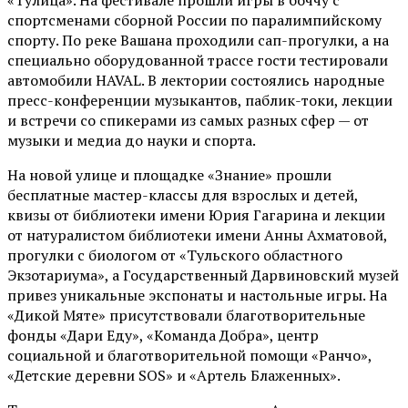
«Тулица». На фестивале прошли игры в боччу с
спортсменами сборной России по паралимпийскому
спорту. По реке Вашана проходили сап-прогулки, а на
специально оборудованной трассе гости тестировали
автомобили HAVAL. В лектории состоялись народные
пресс-конференции музыкантов, паблик-токи, лекции
и встречи со спикерами из самых разных сфер — от
музыки и медиа до науки и спорта.
На новой улице и площадке «Знание» прошли
бесплатные мастер-классы для взрослых и детей,
квизы от библиотеки имени Юрия Гагарина и лекции
от
натуралистом
библиотеки имени Анны Ахматовой,
прогулки с биологом от
«Тульского областного
Экзотариума»
, а Государственный Дарвиновский музей
привез уникальные экспонаты и настольные игры. На
«Дикой Мяте» присутствовали благотворительные
фонды «Дари Еду», «Команда Добра», центр
социальной и благотворительной помощи «Ранчо»,
«Детские деревни SOS» и «Артель Блаженных».