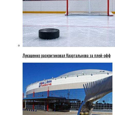
Лукашенко раскритиковал Квартальнова за плей-офф