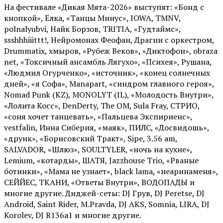
На фестивале «Дикая Мята-2026» выступят: «Бонд с
кнопкой», Ёлка, «Танцы Минус», IOWA, TMNV,
polnalyubvi, Найк Борзов, TRITIA, «Гудтаймс»,
ssshhhiiittt!, Нейромонах Феофан, Драгни с оркестром,
Drummatix, хмыров, «Рубеж Веков», «Диктофон», obraza
net, «Токсичный ансамбль Лягухо», «Психея», Рушана,
«Людмил Огурченко», «источник», «конец солнечных
дней», «я Софа», Manapart, «синдром главного героя»,
Nomad Punk (KZ), MONOLYT (IL), «Молодость Внутри»,
«Лолита Косс», DenDerty, The OM, Sula Fray, СТРИО,
«соня хочет танцевать», «Пальцева Экспириенс»,
vestfalin, Инна Сиберия, «маяк», ПИЛС, «Досвидошь»,
«друнк», «Борисовский Тракт», Sipe, 3.56 am,
SALVADOR, «Шлюз», SOULTYLER, «ночь на кухне»,
Lemium, «котарды», ШАТЯ, Jazzhouse Trio, «Рваные
ботинки», «Мама не узнает», black lama, «неаринаменя»,
СЕЙЙЕС, ТКАНИ, «Ответы Внутри», ВОДОПАДЫ и
многие другие. Диджей-сеты: DJ Грув, DJ Peretse, DJ
Android, Saint Rider, М.Pravda, DJ AKS, Somnia, LIRA, DJ
Korolev, DJ R136a1 и многие другие.