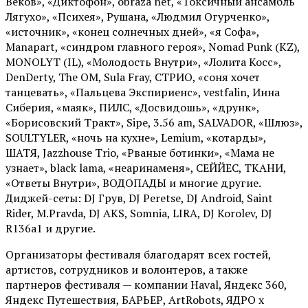
Веков», «Диктофон», obraza net, «Токсичный ансамбль
Лягухо», «Психея», Рушана, «Людмил Огурченко»,
«источник», «конец солнечных дней», «я Софа»,
Manapart, «синдром главного героя», Nomad Punk (KZ),
MONOLYT (IL), «Молодость Внутри», «Лолита Косс»,
DenDerty, The OM, Sula Fray, СТРИО, «соня хочет
танцевать», «Пальцева Экспириенс», vestfalin, Инна
Сиберия, «маяк», ПИЛС, «Досвидошь», «друнк»,
«Борисовский Тракт», Sipe, 3.56 am, SALVADOR, «Шлюз»,
SOULTYLER, «ночь на кухне», Lemium, «котарды»,
ШАТЯ, Jazzhouse Trio, «Рваные ботинки», «Мама не
узнает», black lama, «неаринаменя», СЕЙЙЕС, ТКАНИ,
«Ответы Внутри», ВОДОПАДЫ и многие другие.
Диджей-сеты: DJ Грув, DJ Peretse, DJ Android, Saint
Rider, М.Pravda, DJ AKS, Somnia, LIRA, DJ Korolev, DJ
R136a1 и другие.
Организаторы фестиваля благодарят всех гостей,
артистов, сотрудников и волонтеров, а также
партнеров фестиваля — компании Haval, Яндекс 360,
Яндекс Путешествия, БАРЬЕР, ArtRobots, ЯДРО х