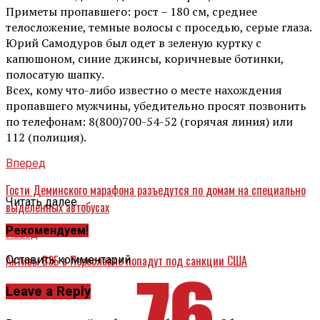
Приметы пропавшего: рост – 180 см, среднее
телосложение, темные волосы с проседью, серые глаза.
Юрий Самодуров был одет в зеленую куртку с
капюшоном, синие джинсы, коричневые ботинки,
полосатую шапку.
Всех, кому что-либо известно о месте нахождения
пропавшего мужчины, убедительно просят позвонить
по телефонам: 8(800)700-54-52 (горячая линия) или
112 (полиция).
Вперед
Гости Деминского марафона разъедутся по домам на специально
Читать далее ...
выделенных автобусах
Рекомендуем!
Назад
Активы ВЭБ в Переславле попадут под санкции США
Оставить комментарий
Leave a Reply