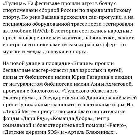
«Тулица». На фестивале прошли игры в боччу с
спортсменами сборной России по паралимпийскому
спорту. По реке Вашана проходили сап-прогулки, а на
специально оборудованной трассе гости тестировали
автомобили HAVAL. В лектории состоялись народные
пресс-конференции музыкантов, паблик-токи, лекции
и встречи со спикерами из самых разных сфер — от
музыки и медиа до науки и спорта.
На новой улице и площадке «Знание» прошли
бесплатные мастер-классы для взрослых и детей,
квизы от библиотеки имени Юрия Гагарина и лекции
от
натуралистом
библиотеки имени Анны Ахматовой,
прогулки с биологом от
«Тульского областного
Экзотариума»
, а Государственный Дарвиновский музей
привез уникальные экспонаты и настольные игры. На
«Дикой Мяте» присутствовали благотворительные
фонды «Дари Еду», «Команда Добра», центр
социальной и благотворительной помощи «Ранчо»,
«Детские деревни SOS» и «Артель Блаженных».