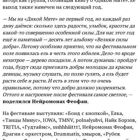
авторская группа, готовящая книгу о «Дикой Мяте». Её
выход также намечен на следующий год.
— Мы на «Дикой Мяте» не первый год, но каждый раз
диву даёмся: сколько здесь радости, улыбок, красоты да
какой-то совершенно особенной силы. Для нас этот год
ещё и памятный — десять лет альбому «Велики силы
добра». Потому особливо приятно, что на фестивальном
поле появилась ель в честь этого юбилея. Дело-то вроде
нехитрое — дерево посадили. А потом думаешь: пройдут
года, будут сюда приезжать добры молодцы да красны
девицы, музыку слушать, по полю гулять, а ель будет
расти себе и расти. И есть в этом что-то очень
правильное, потому что добро должно укореняться.
Оттого и настроение после фестиваля самое светлое,
—
поделился Нейромонах Феофан.
На фестивале выступили: «Бонд с кнопкой», Ёлка,
«Танцы Минус», IOWA, TMNV, polnalyubvi, Найк Борзов,
TRITIA, «Гудтаймс», ssshhhiiittt!, Нейромонах Феофан,
Драгни с оркестром, Drummatix, хмыров, «Рубеж