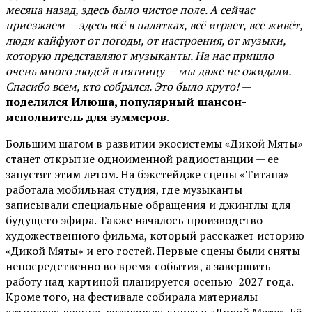
месяца назад, здесь было чистое поле. А сейчас
приезжаем — здесь всё в палатках, всё играет, всё живёт,
люди кайфуют от погоды, от настроения, от музыки,
которую представляют музыканты. На нас пришло
очень много людей в пятницу — мы даже не ожидали.
Спасибо всем, кто собрался. Это было круто!
—
поделился Илюша, популярный шансон-
исполнитель для зуммеров
.
Большим шагом в развитии экосистемы «Дикой Мяты»
станет открытие одноименной радиостанции — ее
запустят этим летом. На бэкстейдже сцены «Титана»
работала мобильная студия, где музыканты
записывали специальные обращения и джинглы для
будущего эфира. Также началось производство
художественного фильма, который расскажет историю
«Дикой Мяты» и его гостей. Первые сцены были сняты
непосредственно во время события, а завершить
работу над картиной планируется осенью 2027 года.
Кроме того, на фестивале собирала материалы