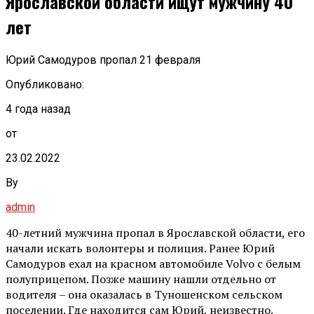
Ярославской области ищут мужчину 40
лет
Юрий Самодуров пропал 21 февраля
Опубликовано:
4 года назад
от
23.02.2022
By
admin
40-летний мужчина пропал в Ярославской области, его
начали искать волонтеры и полиция. Ранее Юрий
Самодуров ехал на красном автомобиле Volvo с белым
полуприцепом. Позже машину нашли отдельно от
водителя – она оказалась в Туношенском сельском
поселении. Где находится сам Юрий, неизвестно.