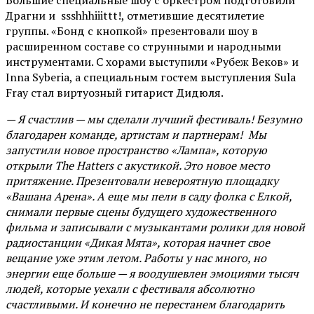
Большие специальные шоу с оркестром подготовили
Драгни и ssshhhiiittt!, отметившие десятилетие
группы. «Бонд с кнопкой» презентовали шоу в
расширенном составе со струнными и народными
инструментами. С хорами выступили «Рубеж Веков» и
Inna Syberia, а специальным гостем выступления Sula
Fray стал виртуозный гитарист Дидюля.
— Я счастлив — мы сделали лучший фестиваль! Безумно
благодарен команде, артистам и партнерам! Мы
запустили новое пространство «Лампа», которую
открыли The Hatters с акустикой. Это новое место
притяжение. Презентовали невероятную площадку
«Вашана Арена». А еще мы пели в саду фолка с Елкой,
снимали первые сцены будущего художественного
фильма и записывали с музыкантами ролики для новой
радиостанции «Дикая Мята», которая начнет свое
вещание уже этим летом. Работы у нас много, но
энергии еще больше — я воодушевлен эмоциями тысяч
людей, которые уехали с фестиваля абсолютно
счастливыми. И конечно не перестанем благодарить