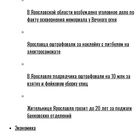
В Ярославской области возбуждено уголовное дело по
факту осквернения мемориала у Вечного огня
Ярославца оштрафовали за наклейку с питбулем на
электросамокате
В Ярославле подрядчика оштрафовали на 10 млн за
взятку и фейковую уборку улиц
Жительнице Ярославля грозит до 20 лет за поджоги
банковских отделений
Экономика