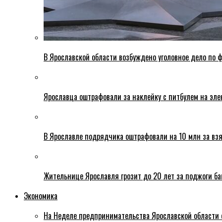
В Ярославской области возбуждено уголовное дело по ф
Ярославца оштрафовали за наклейку с питбулем на эле
В Ярославле подрядчика оштрафовали на 10 млн за взя
Жительнице Ярославля грозит до 20 лет за поджоги б
Экономика
На Неделе предпринимательства Ярославской области 