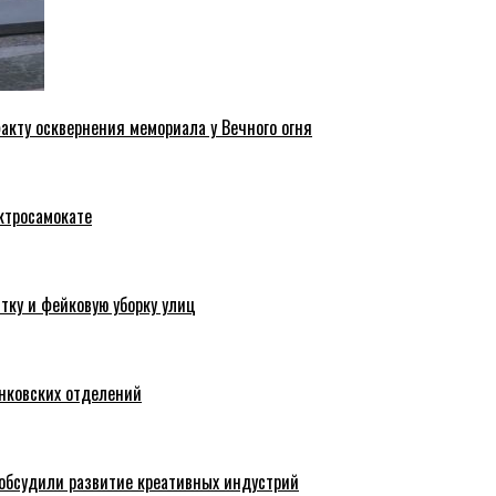
акту осквернения мемориала у Вечного огня
ктросамокате
тку и фейковую уборку улиц
анковских отделений
обсудили развитие креативных индустрий