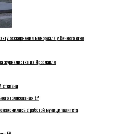
акту осквернения мемориала у Вечного огня
ла журналистка из Ярославля
й степени
ного голосования ЕР
ознакомились с работой муниципалитета
ния ЕР