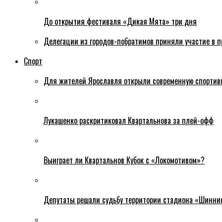
До открытия фестиваля «Дикая Мята» три дня
Делегации из городов-побратимов приняли участие в 
Спорт
Для жителей Ярославля открыли современную спортив
Лукашенко раскритиковал Квартальнова за плей-офф
Выиграет ли Квартальнов Кубок с «Локомотивом»?
Депутаты решали судьбу территории стадиона «Шинни