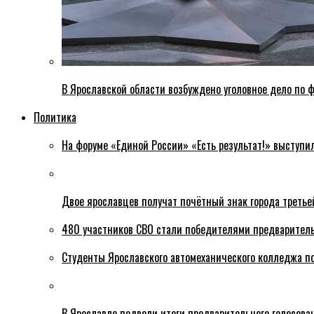
В Ярославской области возбуждено уголовное дело по ф
Политика
На форуме «Единой России» «Есть результат!» выступи
Двое ярославцев получат почётный знак города третье
480 участников СВО стали победителями предваритель
Студенты Ярославского автомеханического колледжа п
В Ярославле подвели итоги предварительного голосова