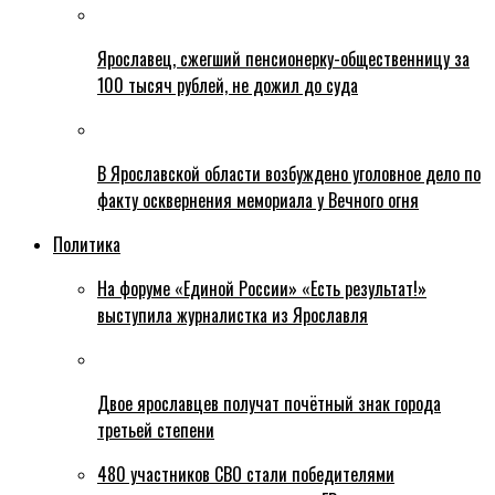
Ярославец, сжегший пенсионерку-общественницу за
100 тысяч рублей, не дожил до суда
В Ярославской области возбуждено уголовное дело по
факту осквернения мемориала у Вечного огня
Политика
На форуме «Единой России» «Есть результат!»
выступила журналистка из Ярославля
Двое ярославцев получат почётный знак города
третьей степени
480 участников СВО стали победителями