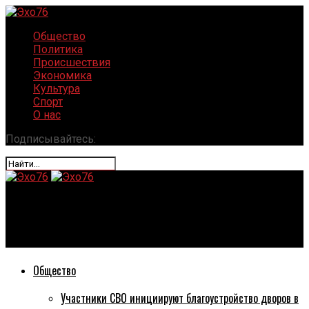
Общество
Политика
Происшествия
Экономика
Культура
Спорт
О нас
Подписывайтесь:
Эхо76
Из-за непогоды автобус занесло в кювет
Общество
Участники СВО инициируют благоустройство дворов в