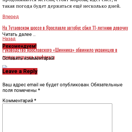
такая погода будет держаться ещё несколько дней.
Вперед
На Тутаевском шоссе в Ярославле автобус сбил 11-летнюю девочку
Читать далее ...
Назад
Рекомендуем!
Руководство ярославского «Шинника» обвинило украинцев в
провоцировании конфликта
Оставить комментарий
Leave a Reply
Ваш адрес email не будет опубликован.
Обязательные
поля помечены
*
Комментарий
*