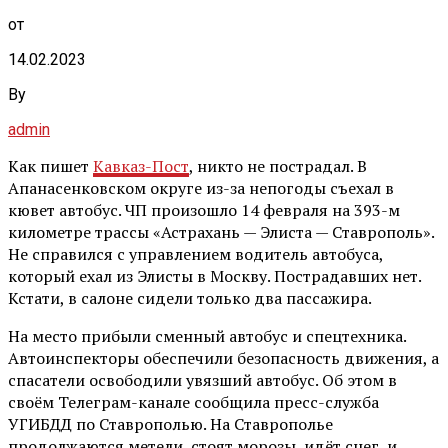
от
14.02.2023
By
admin
Как пишет
Кавказ-Пост
, никто не пострадал. В
Апанасенковском округе из-за непогоды съехал в
кювет автобус. ЧП произошло 14 февраля на 393-м
километре трассы «Астрахань — Элиста — Ставрополь».
Не справился с управлением водитель автобуса,
который ехал из Элисты в Москву. Пострадавших нет.
Кстати, в салоне сидели только два пассажира.
На место прибыли сменный автобус и спецтехника.
Автоинспекторы обеспечили безопасность движения, а
спасатели освободили увязший автобус. Об этом в
своём Телеграм-канале сообщила пресс-служба
УГИБДД по Ставрополью. На Ставрополье
продолжаются метели, стоят морозы, идёт снег, и