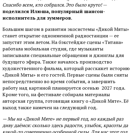
Спасибо всем, кто собрался. Это было круто!
—
поделился Илюша, популярный шансон-
исполнитель для зуммеров
.
Большим шагом в развитии экосистемы «Дикой Мяты»
станет открытие одноименной радиостанции — ее
запустят этим летом. На бэкстейдже сцены «Титана»
работала мобильная студия, где музыканты
записывали специальные обращения и джинглы для
будущего эфира. Также началось производство
художественного фильма, который расскажет историю
«Дикой Мяты» и его гостей. Первые сцены были сняты
непосредственно во время события, а завершить
работу над картиной планируется осенью 2027 года.
Кроме того, на фестивале собирала материалы
авторская группа, готовящая книгу о «Дикой Мяте». Её
выход также намечен на следующий год.
— Мы на «Дикой Мяте» не первый год, но каждый раз
диву даёмся: сколько здесь радости, улыбок, красоты да
какой-то совершенно особенной силы. Для нас этот год