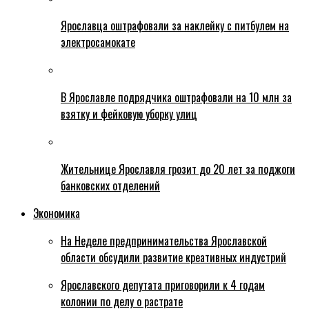
Ярославца оштрафовали за наклейку с питбулем на
электросамокате
В Ярославле подрядчика оштрафовали на 10 млн за
взятку и фейковую уборку улиц
Жительнице Ярославля грозит до 20 лет за поджоги
банковских отделений
Экономика
На Неделе предпринимательства Ярославской
области обсудили развитие креативных индустрий
Ярославского депутата приговорили к 4 годам
колонии по делу о растрате