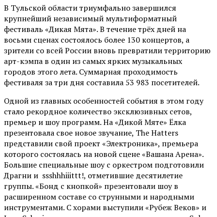
В Тульской области триумфально завершился
крупнейший независимый мультиформатный
фестиваль «Дикая Мята». В течение трёх дней на
восьми сценах состоялось более 130 концертов, а
зрители со всей России вновь превратили территорию
арт-кэмпа в один из самых ярких музыкальных
городов этого лета. Суммарная проходимость
фестиваля за три дня составила 53 983 посетителей.
Одной из главных особенностей события в этом году
стало рекордное количество эксклюзивных сетов,
премьер и шоу программ. На «Дикой Мяте» Ёлка
презентовала свое новое звучание, The Hatters
представили свой проект «Электроника», премьера
которого состоялась на новой сцене «Вашана Арена».
Большие специальные шоу с оркестром подготовили
Драгни и ssshhhiiittt!, отметившие десятилетие
группы. «Бонд с кнопкой» презентовали шоу в
расширенном составе со струнными и народными
инструментами. С хорами выступили «Рубеж Веков» и