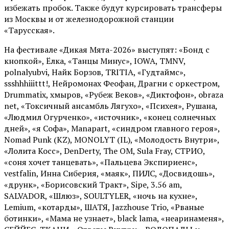
избежать пробок. Также будут курсировать трансферы
из Москвы и от железнодорожной станции
«Тарусская».
На фестивале «Дикая Мята-2026» выступят: «Бонд с
кнопкой», Ёлка, «Танцы Минус», IOWA, TMNV,
polnalyubvi, Найк Борзов, TRITIA, «Гудтаймс»,
ssshhhiiittt!, Нейромонах Феофан, Драгни с оркестром,
Drummatix, хмыров, «Рубеж Веков», «Диктофон», obraza
net, «Токсичный ансамбль Лягухо», «Психея», Рушана,
«Людмил Огурченко», «источник», «конец солнечных
дней», «я Софа», Manapart, «синдром главного героя»,
Nomad Punk (KZ), MONOLYT (IL), «Молодость Внутри»,
«Лолита Косс», DenDerty, The OM, Sula Fray, СТРИО,
«соня хочет танцевать», «Пальцева Экспириенс»,
vestfalin, Инна Сиберия, «маяк», ПИЛС, «Досвидошь»,
«друнк», «Борисовский Тракт», Sipe, 3.56 am,
SALVADOR, «Шлюз», SOULTYLER, «ночь на кухне»,
Lemium, «котарды», ШАТЯ, Jazzhouse Trio, «Рваные
ботинки», «Мама не узнает», black lama, «неаринаменя»,