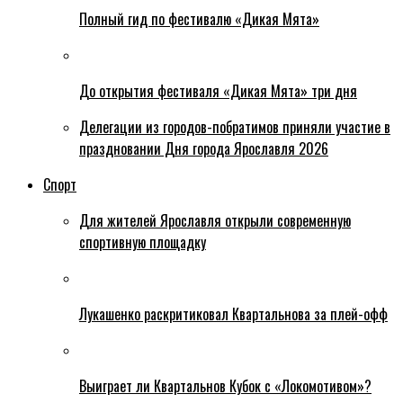
Полный гид по фестивалю «Дикая Мята»
До открытия фестиваля «Дикая Мята» три дня
Делегации из городов-побратимов приняли участие в
праздновании Дня города Ярославля 2026
Спорт
Для жителей Ярославля открыли современную
спортивную площадку
Лукашенко раскритиковал Квартальнова за плей-офф
Выиграет ли Квартальнов Кубок с «Локомотивом»?