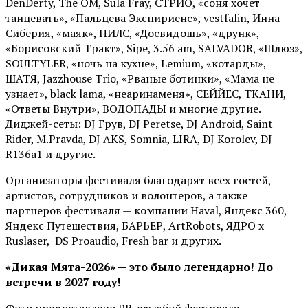
DenDerty, The OM, Sula Fray, СТРИО, «соня хочет
танцевать», «Пальцева Экспириенс», vestfalin, Инна
Сиберия, «маяк», ПИЛС, «Досвидошь», «друнк»,
«Борисовский Тракт», Sipe, 3.56 am, SALVADOR, «Шлюз»,
SOULTYLER, «ночь на кухне», Lemium, «котарды»,
ШАТЯ, Jazzhouse Trio, «Рваные ботинки», «Мама не
узнает», black lama, «неаринаменя», СЕЙЙЕС, ТКАНИ,
«Ответы Внутри», ВОДОПАДЫ и многие другие.
Диджей-сеты: DJ Грув, DJ Peretse, DJ Android, Saint
Rider, М.Pravda, DJ AKS, Somnia, LIRA, DJ Korolev, DJ
R136a1 и другие.
Организаторы фестиваля благодарят всех гостей,
артистов, сотрудников и волонтеров, а также
партнеров фестиваля — компании Haval, Яндекс 360,
Яндекс Путешествия, БАРЬЕР, ArtRobots, ЯДРО х
Ruslaser, DS Proaudio, Fresh bar и других.
«Дикая Мята-2026» — это было легендарно! До
встречи в 2027 году!