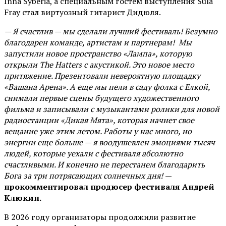
Inna Syberia, а специальным гостем выступления Sula
Fray стал виртуозный гитарист Дидюля.
— Я счастлив — мы сделали лучший фестиваль! Безумно
благодарен команде, артистам и партнерам! Мы
запустили новое пространство «Лампа», которую
открыли The Hatters с акустикой. Это новое место
притяжение. Презентовали невероятную площадку
«Вашана Арена». А еще мы пели в саду фолка с Елкой,
снимали первые сцены будущего художественного
фильма и записывали с музыкантами ролики для новой
радиостанции «Дикая Мята», которая начнет свое
вещание уже этим летом. Работы у нас много, но
энергии еще больше — я воодушевлен эмоциями тысяч
людей, которые уехали с фестиваля абсолютно
счастливыми. И конечно не перестанем благодарить
Бога за три потрясающих солнечных дня!
—
прокомментировал продюсер фестиваля Андрей
Клюкин.
В 2026 году организаторы продолжили развитие