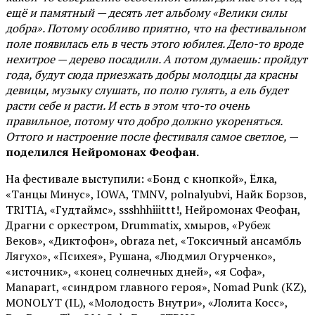
ещё и памятный — десять лет альбому «Велики силы
добра». Потому особливо приятно, что на фестивальном
поле появилась ель в честь этого юбилея. Дело-то вроде
нехитрое — дерево посадили. А потом думаешь: пройдут
года, будут сюда приезжать добры молодцы да красны
девицы, музыку слушать, по полю гулять, а ель будет
расти себе и расти. И есть в этом что-то очень
правильное, потому что добро должно укореняться.
Оттого и настроение после фестиваля самое светлое,
—
поделился Нейромонах Феофан.
На фестивале выступили: «Бонд с кнопкой», Ёлка,
«Танцы Минус», IOWA, TMNV, polnalyubvi, Найк Борзов,
TRITIA, «Гудтаймс», ssshhhiiittt!, Нейромонах Феофан,
Драгни с оркестром, Drummatix, хмыров, «Рубеж
Веков», «Диктофон», obraza net, «Токсичный ансамбль
Лягухо», «Психея», Рушана, «Людмил Огурченко»,
«источник», «конец солнечных дней», «я Софа»,
Manapart, «синдром главного героя», Nomad Punk (KZ),
MONOLYT (IL), «Молодость Внутри», «Лолита Косс»,