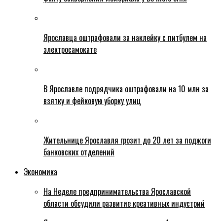
Ярославца оштрафовали за наклейку с питбулем на
электросамокате
В Ярославле подрядчика оштрафовали на 10 млн за
взятку и фейковую уборку улиц
Жительнице Ярославля грозит до 20 лет за поджоги
банковских отделений
Экономика
На Неделе предпринимательства Ярославской
области обсудили развитие креативных индустрий