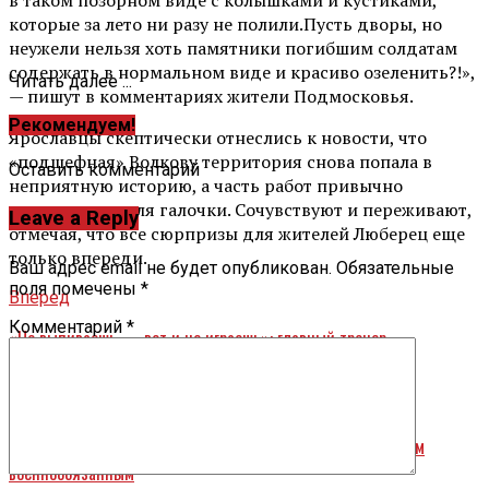
которые за лето ни разу не полили.Пусть дворы, но
неужели нельзя хоть памятники погибшим солдатам
содержать в нормальном виде и красиво озеленить?!»,
Читать далее ...
— пишут в комментариях жители Подмосковья.
Рекомендуем!
Ярославцы скептически отнеслись к новости, что
«подшефная» Волкову территория снова попала в
Оставить комментарий
неприятную историю, а часть работ привычно
выполняется для галочки. Сочувствуют и переживают,
Leave a Reply
отмечая, что все сюрпризы для жителей Люберец еще
только впереди.
Ваш адрес email не будет опубликован.
Обязательные
поля помечены
*
Вперед
Комментарий
*
«Не выпиваешь — вот и не играешь»: главный тренер
«Локомотива» — о причинах неудачной игры
Назад
В Пошехонье Ярославской области повестки принесли всем
военнообязанным