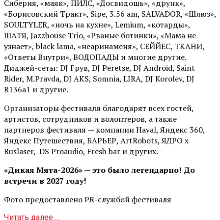
Сиберия, «маяк», ПИЛС, «Досвидошь», «друнк»,
«Борисовский Тракт», Sipe, 3.56 am, SALVADOR, «Шлюз»,
SOULTYLER, «ночь на кухне», Lemium, «котарды»,
ШАТЯ, Jazzhouse Trio, «Рваные ботинки», «Мама не
узнает», black lama, «неаринаменя», СЕЙЙЕС, ТКАНИ,
«Ответы Внутри», ВОДОПАДЫ и многие другие.
Диджей-сеты: DJ Грув, DJ Peretse, DJ Android, Saint
Rider, М.Pravda, DJ AKS, Somnia, LIRA, DJ Korolev, DJ
R136a1 и другие.
Организаторы фестиваля благодарят всех гостей,
артистов, сотрудников и волонтеров, а также
партнеров фестиваля — компании Haval, Яндекс 360,
Яндекс Путешествия, БАРЬЕР, ArtRobots, ЯДРО х
Ruslaser, DS Proaudio, Fresh bar и других.
«Дикая Мята-2026» — это было легендарно! До
встречи в 2027 году!
Фото предоставлено PR-службой фестиваля
Читать далее ...