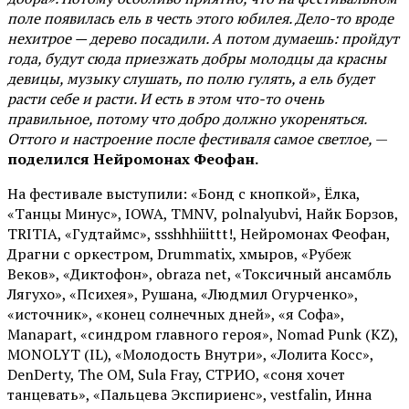
поле появилась ель в честь этого юбилея. Дело-то вроде
нехитрое — дерево посадили. А потом думаешь: пройдут
года, будут сюда приезжать добры молодцы да красны
девицы, музыку слушать, по полю гулять, а ель будет
расти себе и расти. И есть в этом что-то очень
правильное, потому что добро должно укореняться.
Оттого и настроение после фестиваля самое светлое,
—
поделился Нейромонах Феофан.
На фестивале выступили: «Бонд с кнопкой», Ёлка,
«Танцы Минус», IOWA, TMNV, polnalyubvi, Найк Борзов,
TRITIA, «Гудтаймс», ssshhhiiittt!, Нейромонах Феофан,
Драгни с оркестром, Drummatix, хмыров, «Рубеж
Веков», «Диктофон», obraza net, «Токсичный ансамбль
Лягухо», «Психея», Рушана, «Людмил Огурченко»,
«источник», «конец солнечных дней», «я Софа»,
Manapart, «синдром главного героя», Nomad Punk (KZ),
MONOLYT (IL), «Молодость Внутри», «Лолита Косс»,
DenDerty, The OM, Sula Fray, СТРИО, «соня хочет
танцевать», «Пальцева Экспириенс», vestfalin, Инна