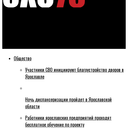
Эхо76
«Еще поплачут»: ярославцы посочувствовали жителям
Люберец, где администрацию временно возглавил
Владимир Волков
Общество
Участники СВО инициируют благоустройство дворов в
Ярославле
Ночь диспансеризации пройдет в Ярославской
области
Работники ярославских предприятий проходят
бесплатное обучение по проекту