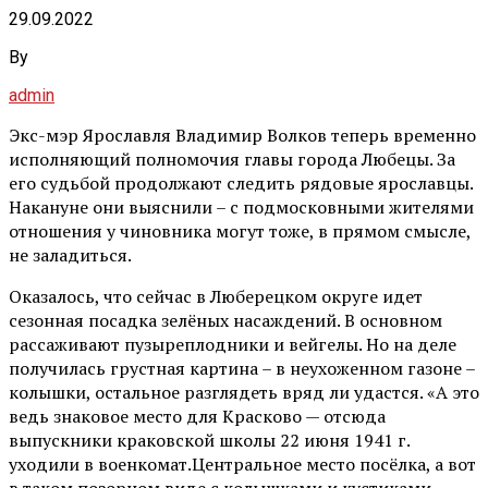
29.09.2022
By
admin
Экс-мэр Ярославля Владимир Волков теперь временно
исполняющий полномочия главы города Любецы. За
его судьбой продолжают следить рядовые ярославцы.
Накануне они выяснили – с подмосковными жителями
отношения у чиновника могут тоже, в прямом смысле,
не заладиться.
Оказалось, что сейчас в Люберецком округе идет
сезонная посадка зелёных насаждений. В основном
рассаживают пузыреплодники и вейгелы. Но на деле
получилась грустная картина – в неухоженном газоне –
колышки, остальное разглядеть вряд ли удастся. «А это
ведь знаковое место для Красково — отсюда
выпускники краковской школы 22 июня 1941 г.
уходили в военкомат.Центральное место посёлка, а вот
в таком позорном виде с колышками и кустиками,