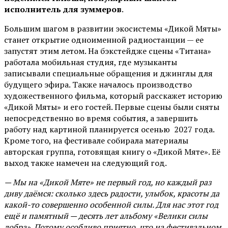
исполнитель для зуммеров
.
Большим шагом в развитии экосистемы «Дикой Мяты»
станет открытие одноименной радиостанции — ее
запустят этим летом. На бэкстейдже сцены «Титана»
работала мобильная студия, где музыканты
записывали специальные обращения и джинглы для
будущего эфира. Также началось производство
художественного фильма, который расскажет историю
«Дикой Мяты» и его гостей. Первые сцены были сняты
непосредственно во время события, а завершить
работу над картиной планируется осенью 2027 года.
Кроме того, на фестивале собирала материалы
авторская группа, готовящая книгу о «Дикой Мяте». Её
выход также намечен на следующий год.
— Мы на «Дикой Мяте» не первый год, но каждый раз
диву даёмся: сколько здесь радости, улыбок, красоты да
какой-то совершенно особенной силы. Для нас этот год
ещё и памятный — десять лет альбому «Велики силы
добра». Потому особливо приятно, что на фестивальном