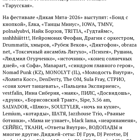
«Тарусская».
На фестивале «Дикая Мята-2026» выступят: «Бонд с
кнопкой», Ёлка, «Танцы Минус», IOWA, TMNV,
polnalyubvi, Найк Борзов, TRITIA, «Гудтаймс»,
ssshhhiiittt!, Нейромонах Феофан, Драгни с оркестром,
Drummatix, хмыров, «Рубеж Веков», «Диктофон», obraza
net, «Токсичный ансамбль Лягухо», «Психея», Рушана,
«Людмил Огурченко», «источник», «конец солнечных
дней», «я Софа», Manapart, «синдром главного героя»,
Nomad Punk (KZ), MONOLYT (IL), «Молодость Внутри»,
«Лолита Косс», DenDerty, The OM, Sula Fray, СТРИО,
«соня хочет танцевать», «Пальцева Экспириенс»,
vestfalin, Инна Сиберия, «маяк», ПИЛС, «Досвидошь»,
«друнк», «Борисовский Тракт», Sipe, 3.56 am,
SALVADOR, «Шлюз», SOULTYLER, «ночь на кухне»,
Lemium, «котарды», ШАТЯ, Jazzhouse Trio, «Рваные
ботинки», «Мама не узнает», black lama, «неаринаменя»,
СЕЙЙЕС, ТКАНИ, «Ответы Внутри», ВОДОПАДЫ и
многие другие. Диджей-сеты: DJ Грув, DJ Peretse, DJ