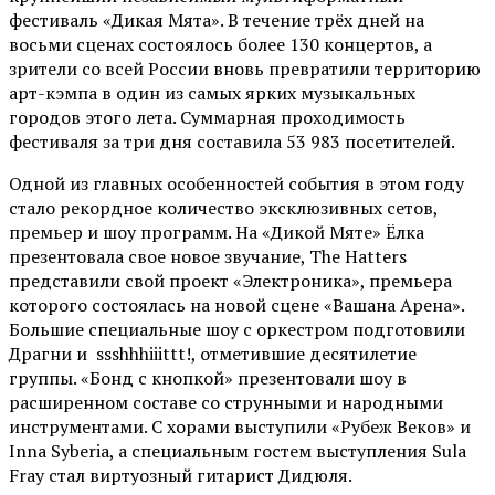
фестиваль «Дикая Мята». В течение трёх дней на
восьми сценах состоялось более 130 концертов, а
зрители со всей России вновь превратили территорию
арт-кэмпа в один из самых ярких музыкальных
городов этого лета. Суммарная проходимость
фестиваля за три дня составила 53 983 посетителей.
Одной из главных особенностей события в этом году
стало рекордное количество эксклюзивных сетов,
премьер и шоу программ. На «Дикой Мяте» Ёлка
презентовала свое новое звучание, The Hatters
представили свой проект «Электроника», премьера
которого состоялась на новой сцене «Вашана Арена».
Большие специальные шоу с оркестром подготовили
Драгни и ssshhhiiittt!, отметившие десятилетие
группы. «Бонд с кнопкой» презентовали шоу в
расширенном составе со струнными и народными
инструментами. С хорами выступили «Рубеж Веков» и
Inna Syberia, а специальным гостем выступления Sula
Fray стал виртуозный гитарист Дидюля.