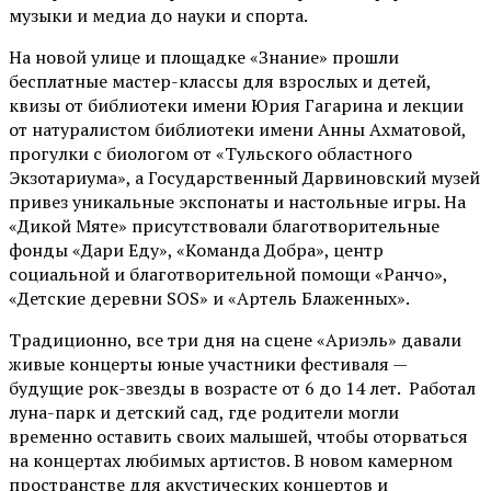
музыки и медиа до науки и спорта.
На новой улице и площадке «Знание» прошли
бесплатные мастер-классы для взрослых и детей,
квизы от библиотеки имени Юрия Гагарина и лекции
от
натуралистом
библиотеки имени Анны Ахматовой,
прогулки с биологом от
«Тульского областного
Экзотариума»
, а Государственный Дарвиновский музей
привез уникальные экспонаты и настольные игры. На
«Дикой Мяте» присутствовали благотворительные
фонды «Дари Еду», «Команда Добра», центр
социальной и благотворительной помощи «Ранчо»,
«Детские деревни SOS» и «Артель Блаженных».
Традиционно, все три дня на сцене
«Ариэль»
давали
живые концерты юные участники фестиваля —
будущие рок-звезды в возрасте от 6 до 14 лет. Работал
луна-парк и детский сад, где родители могли
временно оставить своих малышей, чтобы оторваться
на концертах любимых артистов. В новом камерном
пространстве для акустических концертов и