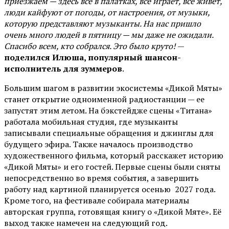
приезжаем — здесь всё в палатках, всё играет, всё живёт,
люди кайфуют от погоды, от настроения, от музыки,
которую представляют музыканты. На нас пришло
очень много людей в пятницу — мы даже не ожидали.
Спасибо всем, кто собрался. Это было круто!
—
поделился Илюша, популярный шансон-
исполнитель для зуммеров
.
Большим шагом в развитии экосистемы «Дикой Мяты»
станет открытие одноименной радиостанции — ее
запустят этим летом. На бэкстейдже сцены «Титана»
работала мобильная студия, где музыканты
записывали специальные обращения и джинглы для
будущего эфира. Также началось производство
художественного фильма, который расскажет историю
«Дикой Мяты» и его гостей. Первые сцены были сняты
непосредственно во время события, а завершить
работу над картиной планируется осенью 2027 года.
Кроме того, на фестивале собирала материалы
авторская группа, готовящая книгу о «Дикой Мяте». Её
выход также намечен на следующий год.