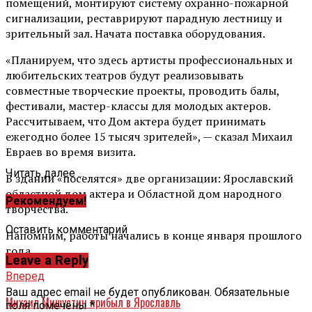
помещений, монтируют систему охранно-пожарной
сигнализации, реставрируют парадную лестницу и
зрительный зал. Начата поставка оборудования.
«Планируем, что здесь артисты профессиональных и
любительских театров будут реализовывать
совместные творческие проекты, проводить балы,
фестивали, мастер-классы для молодых актеров.
Рассчитываем, что Дом актера будет принимать
ежегодно более 15 тысяч зрителей», — сказал Михаил
Евраев во время визита.
Читать далее ...
В здании «поселятся» две организации: Ярославский
областной дом актера и Областной дом народного
Рекомендуем!
творчества.
Оставить комментарий
Напомним, работы начались в конце января прошлого
года.
Leave a Reply
Вперед
Ваш адрес email не будет опубликован.
Обязательные
Михаил Мишустин прибыл в Ярославль
поля помечены
*