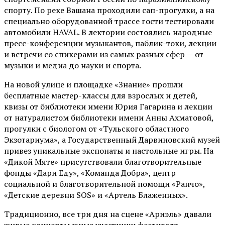
спорту. По реке Вашана проходили сап-прогулки, а на
специально оборудованной трассе гости тестировали
автомобили HAVAL. В лектории состоялись народные
пресс-конференции музыкантов, паблик-токи, лекции
и встречи со спикерами из самых разных сфер — от
музыки и медиа до науки и спорта.
На новой улице и площадке «Знание» прошли
бесплатные мастер-классы для взрослых и детей,
квизы от библиотеки имени Юрия Гагарина и лекции
от
натуралистом
библиотеки имени Анны Ахматовой,
прогулки с биологом от
«Тульского областного
Экзотариума»
, а Государственный Дарвиновский музей
привез уникальные экспонаты и настольные игры. На
«Дикой Мяте» присутствовали благотворительные
фонды «Дари Еду», «Команда Добра», центр
социальной и благотворительной помощи «Ранчо»,
«Детские деревни SOS» и «Артель Блаженных».
Традиционно, все три дня на сцене
«Ариэль»
давали