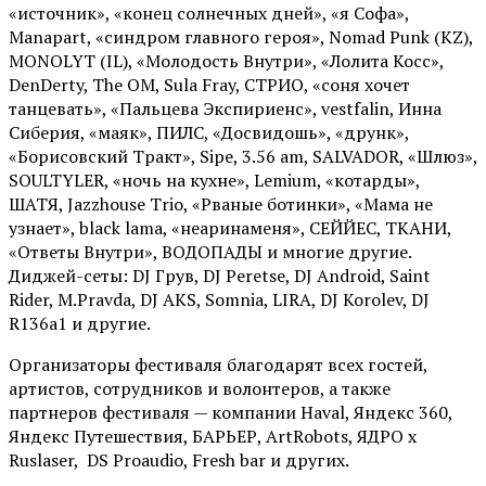
«источник», «конец солнечных дней», «я Софа»,
Manapart, «синдром главного героя», Nomad Punk (KZ),
MONOLYT (IL), «Молодость Внутри», «Лолита Косс»,
DenDerty, The OM, Sula Fray, СТРИО, «соня хочет
танцевать», «Пальцева Экспириенс», vestfalin, Инна
Сиберия, «маяк», ПИЛС, «Досвидошь», «друнк»,
«Борисовский Тракт», Sipe, 3.56 am, SALVADOR, «Шлюз»,
SOULTYLER, «ночь на кухне», Lemium, «котарды»,
ШАТЯ, Jazzhouse Trio, «Рваные ботинки», «Мама не
узнает», black lama, «неаринаменя», СЕЙЙЕС, ТКАНИ,
«Ответы Внутри», ВОДОПАДЫ и многие другие.
Диджей-сеты: DJ Грув, DJ Peretse, DJ Android, Saint
Rider, М.Pravda, DJ AKS, Somnia, LIRA, DJ Korolev, DJ
R136a1 и другие.
Организаторы фестиваля благодарят всех гостей,
артистов, сотрудников и волонтеров, а также
партнеров фестиваля — компании Haval, Яндекс 360,
Яндекс Путешествия, БАРЬЕР, ArtRobots, ЯДРО х
Ruslaser, DS Proaudio, Fresh bar и других.