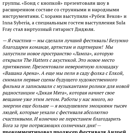
группы. «Бонд с кнопкой» презентовали шоу в
расширенном составе со струнными и народными
инструментами. С хорами выступили «Рубеж Веков» и
Inna Syberia, а специальным гостем выступления Sula
Fray стал виртуозный гитарист Дидюля.
— Я счастлив — мы сделали лучший фестиваль! Безумно
благодарен команде, артистам и партнерам! Мы
запустили новое пространство «Лампа», которую
открыли The Hatters с акустикой. Это новое место
притяжение. Презентовали невероятную площадку
«Вашана Арена». А еще мы пели в саду фолка с Елкой,
снимали первые сцены будущего художественного
фильма и записывали с музыкантами ролики для новой
радиостанции «Дикая Мята», которая начнет свое
вещание уже этим летом. Работы у нас много, но
энергии еще больше — я воодушевлен эмоциями тысяч
людей, которые уехали с фестиваля абсолютно
счастливыми. И конечно не перестанем благодарить
Бога за три потрясающих солнечных дня!
—
прокомментировал продюсер фестиваля Андрей