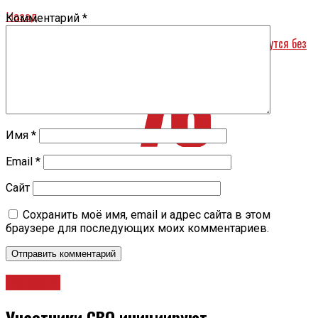
Назад
Комментарий
*
«Пока есть шанс, мойтесь в водоемах»: переславцы останутся без
горячей воды на 1 сентября
Имя
*
Email
*
Сайт
Сохранить моё имя, email и адрес сайта в этом
браузере для последующих моих комментариев.
Новости
Участники СВО инициируют