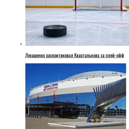
Лукашенко раскритиковал Квартальнова за плей-офф