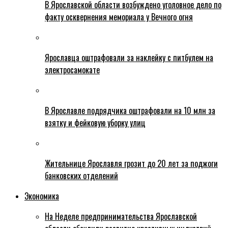
В Ярославской области возбуждено уголовное дело по
факту осквернения мемориала у Вечного огня
Ярославца оштрафовали за наклейку с питбулем на
электросамокате
В Ярославле подрядчика оштрафовали на 10 млн за
взятку и фейковую уборку улиц
Жительнице Ярославля грозит до 20 лет за поджоги
банковских отделений
Экономика
На Неделе предпринимательства Ярославской