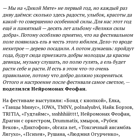
— Мы на «Дикой Мяте» не первый год, но каждый раз
диву даёмся: сколько здесь радости, улыбок, красоты да
какой-то совершенно особенной силы. Для нас этот год
ещё и памятный — десять лет альбому «Велики силы
добра». Потому особливо приятно, что на фестивальном
поле появилась ель в честь этого юбилея. Дело-то вроде
нехитрое — дерево посадили. А потом думаешь: пройдут
года, будут сюда приезжать добры молодцы да красны
девицы, музыку слушать, по полю гулять, а ель будет
расти себе и расти. И есть в этом что-то очень
правильное, потому что добро должно укореняться.
Оттого и настроение после фестиваля самое светлое,
—
поделился Нейромонах Феофан.
На фестивале выступили: «Бонд с кнопкой», Ёлка,
«Танцы Минус», IOWA, TMNV, polnalyubvi, Найк Борзов,
TRITIA, «Гудтаймс», ssshhhiiittt!, Нейромонах Феофан,
Драгни с оркестром, Drummatix, хмыров, «Рубеж
Веков», «Диктофон», obraza net, «Токсичный ансамбль
Лягухо», «Психея», Рушана, «Людмил Огурченко»,