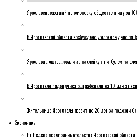
Ярославец, сжегший пенсионерку-общественницу за 100
В Ярославской области возбуждено уголовное дело по ф
Ярославца оштрафовали за наклейку с питбулем на эле
В Ярославле подрядчика оштрафовали на 10 млн за взя
Жительнице Ярославля грозит до 20 лет за поджоги б
Экономика
На Неделе предпринимательства Ярославской области 