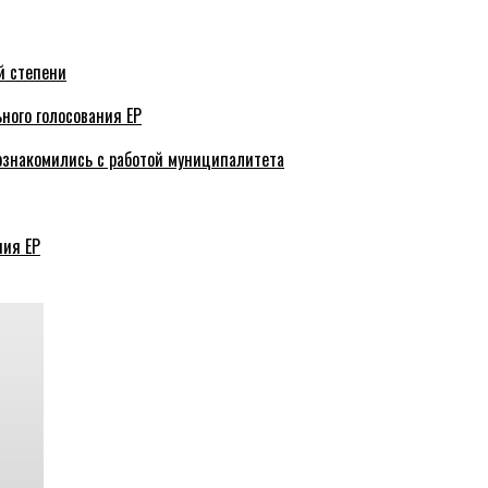
й степени
ного голосования ЕР
ознакомились с работой муниципалитета
ния ЕР