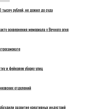
 тысяч рублей, не дожил до суда
акту осквернения мемориала у Вечного огня
ктросамокате
тку и фейковую уборку улиц
анковских отделений
обсудили развитие креативных индустрий