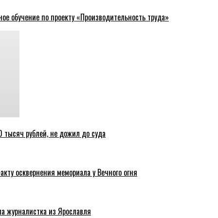
ное обучение по проекту «Производительность труда»
 тысяч рублей, не дожил до суда
акту осквернения мемориала у Вечного огня
ла журналистка из Ярославля