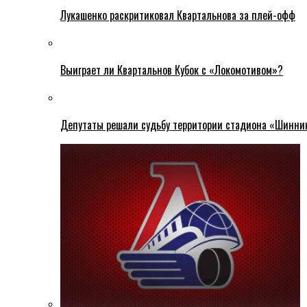
Лукашенко раскритиковал Квартальнова за плей-офф
Выиграет ли Квартальнов Кубок с «Локомотивом»?
Депутаты решали судьбу территории стадиона «Шинни