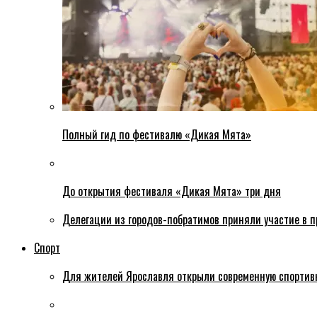
Полный гид по фестивалю «Дикая Мята»
До открытия фестиваля «Дикая Мята» три дня
Делегации из городов-побратимов приняли участие в 
Спорт
Для жителей Ярославля открыли современную спортив