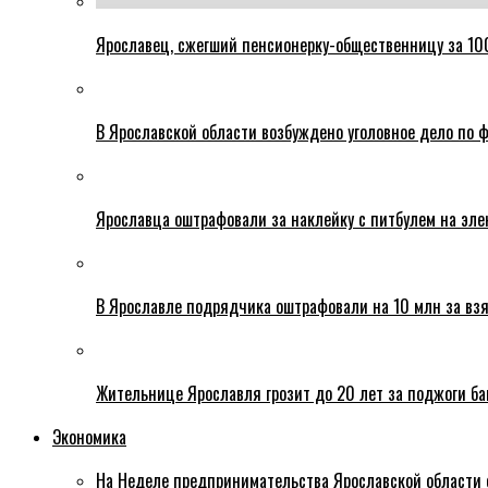
Ярославец, сжегший пенсионерку-общественницу за 100
В Ярославской области возбуждено уголовное дело по ф
Ярославца оштрафовали за наклейку с питбулем на эле
В Ярославле подрядчика оштрафовали на 10 млн за взя
Жительнице Ярославля грозит до 20 лет за поджоги б
Экономика
На Неделе предпринимательства Ярославской области 