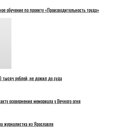
ное обучение по проекту «Производительность труда»
 тысяч рублей, не дожил до суда
акту осквернения мемориала у Вечного огня
ла журналистка из Ярославля