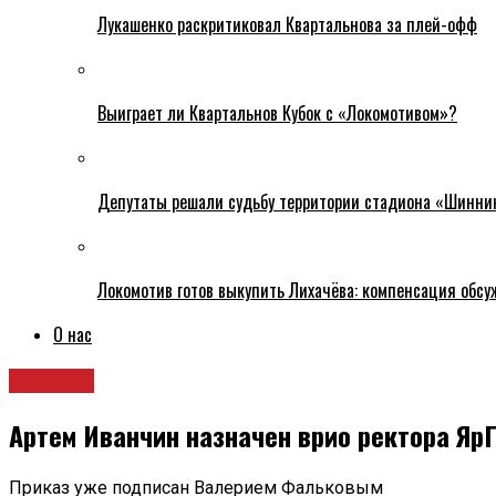
Лукашенко раскритиковал Квартальнова за плей-офф
Выиграет ли Квартальнов Кубок с «Локомотивом»?
Депутаты решали судьбу территории стадиона «Шинни
Локомотив готов выкупить Лихачёва: компенсация обс
О нас
Новости
Артем Иванчин назначен врио ректора Яр
Приказ уже подписан Валерием Фальковым