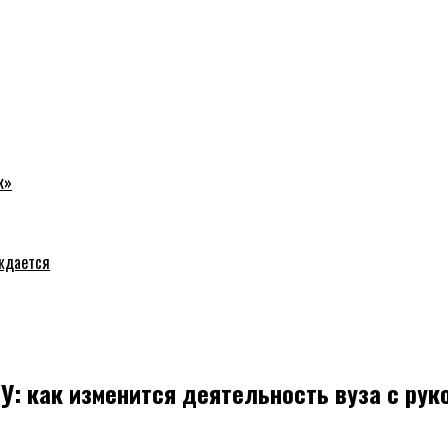
к»
уждается
ГУ: как изменится деятельность вуза с ру