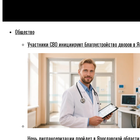
Эхо76
Артем Иванчин назначен врио ректора ЯрГУ: как изменится 
Общество
Участники СВО инициируют благоустройство дворов в Я
Ночь диспансеризации пройдет в Ярославской области