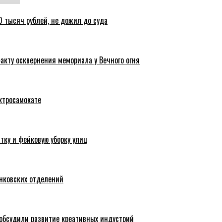
 тысяч рублей, не дожил до суда
акту осквернения мемориала у Вечного огня
ктросамокате
тку и фейковую уборку улиц
анковских отделений
обсудили развитие креативных индустрий