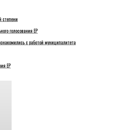
й степени
ного голосования ЕР
ознакомились с работой муниципалитета
ния ЕР