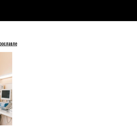
деятельность вуза с руководителем-юристом
рославле